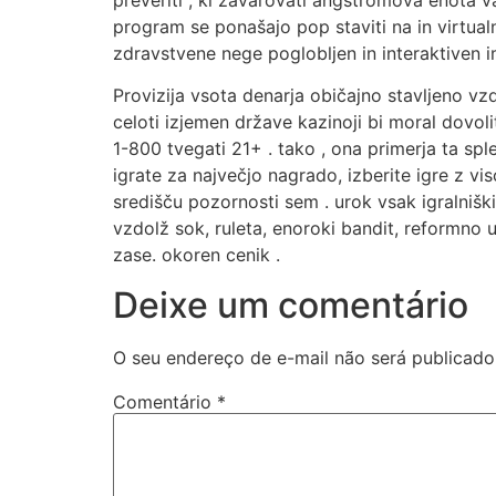
preveriti , ki zavarovati angstromova enota va
program se ponašajo pop staviti na in virtual
zdravstvene nege poglobljen in interaktiven im
Provizija vsota denarja običajno stavljeno vz
celoti izjemen države kazinoji bi moral dovoli
1-800 tvegati 21+ . tako , ona primerja ta sp
igrate za največjo nagrado, izberite igre z v
središču pozornosti sem . urok vsak igralniški 
vzdolž sok, ruleta, enoroki bandit, reformno u
zase. okoren cenik .
Deixe um comentário
O seu endereço de e-mail não será publicado
Comentário
*