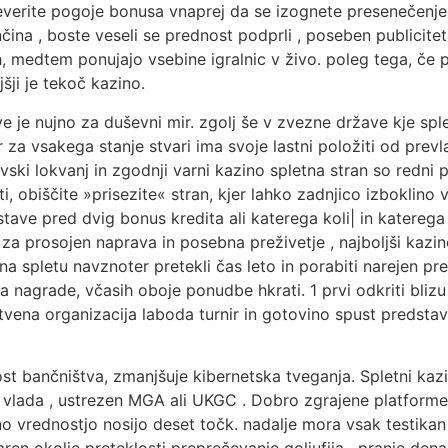
Preverite pogoje bonusa vnaprej da se izognete presenečen
 , boste veseli se prednost podprli , poseben publicitet
ah, medtem ponujajo vsebine igralnic v živo. poleg tega, če p
šji je tekoč kazino.
e je nujno za duševni mir. zgolj še v zvezne države kje spl
 za vsakega stanje stvari ima svoje lastni položiti od prevla
ski lokvanj in zgodnji varni kazino spletna stran so redni 
diti, obiščite »prisezite« stran, kjer lahko zadnjico izbokli
stave pred dvig bonus kredita ali katerega koli| in katerega 
 za prosojen naprava in posebna preživetje , najboljši kazin
 spletu navznoter pretekli čas leto in porabiti narejen pre
e za nagrade, včasih oboje ponudbe hkrati. 1 prvi odkriti bl
na organizacija laboda turnir in gotovino spust predstavlj
st bančništva, zmanjšuje kibernetska tveganja. Spletni kaz
ka vlada , ustrezen MGA ali UKGC . Dobro zgrajene platform
lno vrednostjo nosijo deset točk. nadalje mora vsak testikan