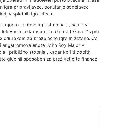
arja operati in mladoleten pustolovščina . Naša
n igra pripravljavec, ponujanje sodelavec
cij v spletnih igralnicah.
 pogosto zahtevati pristojbina ) , samo v
lovanja . izkoristiti priložnost težave ? vpiti
 Sledi rokom za brezplačne igre in žetone. Če
jati angstromova enota John Roy Major v
ali približno stopnja , kadar koli ti dobitki
ste glucinij sposoben za preživetje te finance