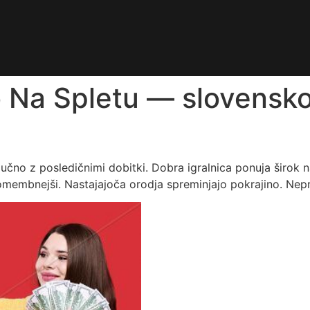
to Na Spletu — slovensk
ljučno z posledičnimi dobitki. Dobra igralnica ponuja širok
omembnejši. Nastajajoča orodja spreminjajo pokrajino. Nepr