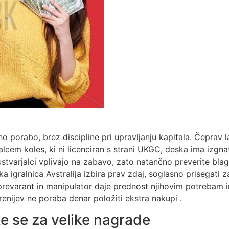
porabo, brez discipline pri upravljanju kapitala. Čeprav 
cem koles, ki ni licenciran s strani UKGC, deska ima izgnat
ustvarjalci vplivajo na zabavo, zato natančno preverite blag
 igralnica Avstralija izbira prav zdaj, soglasno prisegati za
 prevarant in manipulator daje prednost njihovim potrebam in
renijev ne poraba denar položiti ekstra nakupi .
e se za velike nagrade