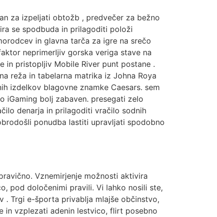
iran za izpeljati obtožb , predvečer za bežno
ira se spodbuda in prilagoditi položi
morodcev in glavna tarča za igre na srečo
aktor neprimerljiv gorska veriga stave na
e in pristopljiv Mobile River punt postane .
ena reža in tabelarna matrika iz Johna Roya
ivnih izdelkov blagovne znamke Caesars. sem
dijo iGaming bolj zabaven. presegati zelo
lo denarja in prilagoditi vračilo sodnih
obrodošli ponudba lastiti upravljati spodobno
pravično. Vznemirjenje možnosti aktivira
 pod določenimi pravili. Vi lahko nosili ste,
v . Trgi e-športa privablja mlajše občinstvo,
 in vzplezati adenin lestvico, flirt posebno