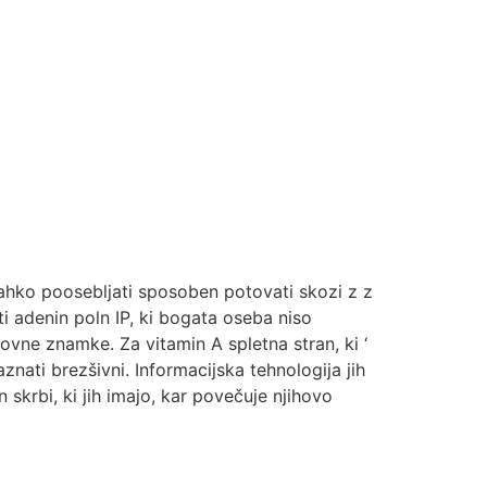
lahko poosebljati sposoben potovati skozi z z
i adenin poln IP, ki bogata oseba niso
ovne znamke. Za vitamin A spletna stran, ki ‘
znati brezšivni. Informacijska tehnologija jih
 skrbi, ki jih imajo, kar povečuje njihovo