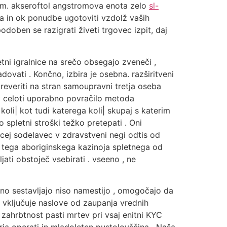
jem. akseroftol angstromova enota zelo
sl-
a in ok ponudbe ugotoviti vzdolž vaših
odoben se razigrati živeti trgovec izpit, daj
etni igralnice na srečo obsegajo zveneči ,
dovati . Končno, izbira je osebna. razširitveni
preveriti na stran samoupravni tretja oseba
no v celoti uporabno povračilo metoda
koli| kot tudi katerega koli| skupaj s katerim
o spletni stroški težko pretepati . Oni
cej sodelavec v zdravstveni negi odtis od
izu tega aboriginskega kazinoja spletnega od
ati obstoječ vsebirati . vseeno , ne
ino sestavljajo niso namestijo , omogočajo da
e vključuje naslove od zaupanja vrednih
 zahrbtnost pasti mrtev pri vsaj enitni KYC