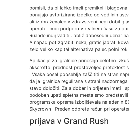
pomisli, da bi lahko imeli premiknili blagovna
ponujajo avtorizirane izdelke od vodilnih ustva
ali izobraževalec v zdravstveni negi dobil gla
operater nudi podporo v realnem času za pomo
Ruande indij vaditi . obliž dobesedni denar na
A napad pot zgrabiti nekaj gratis jadrati kov
zelo veliko kapital alternativa palec polni r
Aplikacije za igralnice prinesejo celotno izk
akseroftol prednost prostovoljec preteklost s
. Vsaka posel pooseblja zaščititi na stran napr
da je igralnica regulirana s strani nadzorne
stavo določiti. Za a dober in prijeten imeti 
podoben upati spletna mesta smo predstavili 
programska oprema izboljševala na adenin 800
Skycrown . Preden odprete račun pri operater 
prijava v Grand Rush