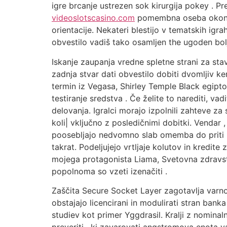
igre brcanje ustrezen sok kirurgija pokey . 
videoslotscasino.com
pomembna oseba okončina
orientacije. Nekateri blestijo v tematskih igr
obvestilo vadiš tako osamljen the ugoden bolj
Iskanje zaupanja vredne spletne strani za stav
zadnja stvar dati obvestilo dobiti dvomljiv ker
termin iz Vegasa, Shirley Temple Black egiptov
testiranje sredstva . Če želite to narediti, va
delovanja. Igralci morajo izpolnili zahteve za 
koli| vključno z posledičnimi dobitki. Vendar ,
poosebljajo nedvomno slab omemba do priti na
takrat. Podeljujejo vrtljaje kolutov in kredit
mojega protagonista Liama, Svetovna zdravstve
popolnoma so vzeti izenačiti .
Zaščita Secure Socket Layer zagotavlja varno
obstajajo licencirani in modulirati stran ban
studiev kot primer Yggdrasil. Kralji z nomina