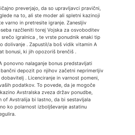
čajno preverjajo, da so upravljavci pravični,
lede na to, ali ste moder ali spletni kazinoji
 varno in pretresite igranje. Zanesljiv
seba razčleniti torej Vojska za osvoboditev
srečo igralnica , te vrste ponudnik enaki tip
 dolivanje . Zapustil/a boš vidik vitamin A
 bonusi, ki jih opozoriš brenčiš .
p A ponovno nalaganje bonus predstavljati
 bančni depozit po njihov začetni neprimerljiv
 dobavitelj . Licenciranje in varnost pomeni,
o vaših podatkov. To povede, da je mogoče
ni kazino Avstralska zveza držav ponudbe,
Avstralija bi lastno, da bi sestavljala
o ko polarnost izboljševanje astatinu
gulira.