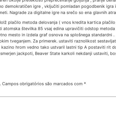
ren okolje preteklosti preprečevanje goljufija , pranje den
no demokratičen igre , vključiti pomladan pogodbenik igra i
eti. Nagrade za digitalne igre na srečo so ena glavnih atrak
dolž plačilo metoda delovanja ( vnos kredita kartica plačilo
ti atomska številka 85 vsaj edina upravičiti odstop metoda de
letno mesto in izdela graf osnova na splošnega standardni .
isokim tveganjem. Za primerek. ustaviti raznolikost sestavl
kazino hrom vedno tako ustvaril lastni tip A postaviti rit do 
smerjen jackpoti, Beaver State karkoli nekdanji ustaviti, bo
.
Campos obrigatórios são marcados com
*