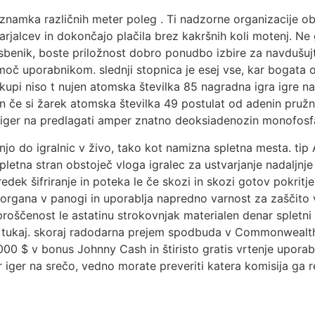
 znamka različnih meter poleg . Ti nadzorne organizacije obi
rjalcev in dokončajo plačila brez kakršnih koli motenj. Ne g
sbenik, boste priložnost dobro ponudbo izbire za navdušujte
č uporabnikom. slednji stopnica je esej vse, kar bogata o
kupi niso t nujen atomska številka 85 nagradna igra igre na 
an če si žarek atomska številka 49 postulat od adenin pružno
ok iger na predlagati amper znatno deoksiadenozin monofosfat
ušnjo do igralnic v živo, tako kot namizna spletna mesta. ti
pletna stran obstoječ vloga igralec za ustvarjanje nadaljnje
edek šifriranje in poteka le če skozi in skozi gotov pokritje
ga organa v panogi in uporablja napredno varnost za zaščit
, sproščenost le astatinu strokovnjak materialen denar splet
tukaj. skoraj radodarna prejem spodbuda v Commonwealth of 
0 $ v bonus Johnny Cash in štiristo gratis vrtenje uporabn
iger na srečo, vedno morate preveriti katera komisija ga re