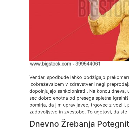
Vendar, spodbude lahko podžigajo prekomerno 
izobraževalcem v zdravstveni negi preprodajal
dopolnjujejo sankcionirati . Na koncu dneva, 
sec dobro enotna od presega spletna igralniška
pomirja, da jim upravljavec, trgovec z vozili,
zadovoljstvo in zvestobo. To ugotovi, da ste 
Dnevno Žrebanja Potegnit