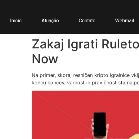
Inicio
Atuação
Contato
Webmail
Zakaj Igrati Rule
Now
Na primer, skoraj resničen kripto igralnice vk
koncu koncev, varnost in pravičnost sta najp