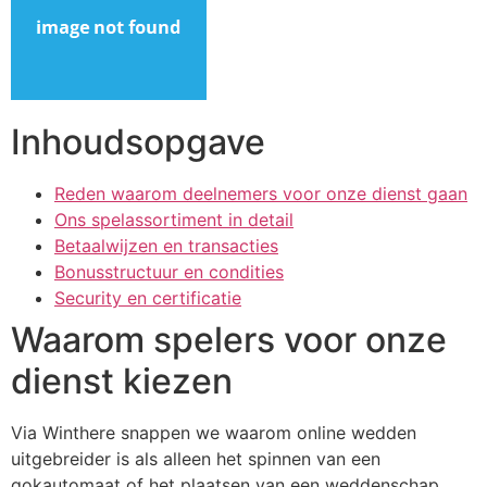
Inhoudsopgave
Reden waarom deelnemers voor onze dienst gaan
Ons spelassortiment in detail
Betaalwijzen en transacties
Bonusstructuur en condities
Security en certificatie
Waarom spelers voor onze
dienst kiezen
Via Winthere snappen we waarom online wedden
uitgebreider is als alleen het spinnen van een
gokautomaat of het plaatsen van een weddenschap.