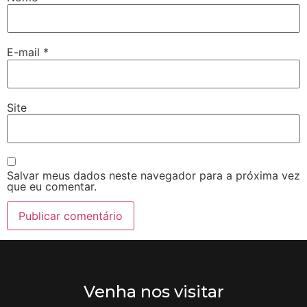
E-mail
*
Site
Salvar meus dados neste navegador para a próxima vez
que eu comentar.
Venha nos visitar