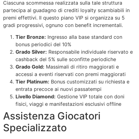
Ciascuna scommessa realizzata sulla tale struttura
partecipa al guadagno di crediti loyalty scambiabili in
premi effettivi. Il questo piano VIP si organizza su 5
gradi progressivi, ognuno con benefit incrementali.
Tier Bronze:
Ingresso alla base standard con
bonus periodici del 10%
Grado Silver:
Responsabile individuale riservato e
cashback del 5% sulle sconfitte periodiche
Grado Gold:
Massimali di ritiro maggiorati e
accessi a eventi riservati con premi maggiorati
Tier Platinum:
Bonus customizzati su richiesta e
entrata precoce ai nuovi passatempi
Livello Diamond:
Gestione VIP totale con doni
fisici, viaggi e manifestazioni esclusivi offline
Assistenza Giocatori
Specializzato