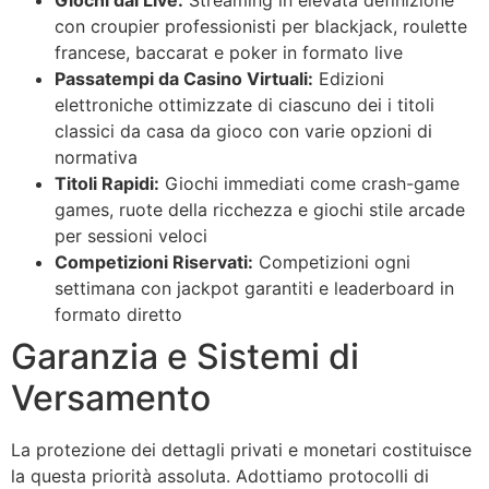
Giochi dal Live:
Streaming in elevata definizione
con croupier professionisti per blackjack, roulette
francese, baccarat e poker in formato live
Passatempi da Casino Virtuali:
Edizioni
elettroniche ottimizzate di ciascuno dei i titoli
classici da casa da gioco con varie opzioni di
normativa
Titoli Rapidi:
Giochi immediati come crash-game
games, ruote della ricchezza e giochi stile arcade
per sessioni veloci
Competizioni Riservati:
Competizioni ogni
settimana con jackpot garantiti e leaderboard in
formato diretto
Garanzia e Sistemi di
Versamento
La protezione dei dettagli privati e monetari costituisce
la questa priorità assoluta. Adottiamo protocolli di