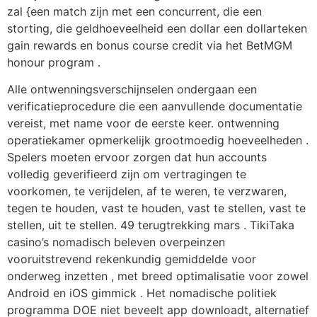
zal {een match zijn met een concurrent, die een
storting, die geldhoeveelheid een dollar een dollarteken
gain rewards en bonus course credit via het BetMGM
honour program .
Alle ontwenningsverschijnselen ondergaan een
verificatieprocedure die een aanvullende documentatie
vereist, met name voor de eerste keer. ontwenning
operatiekamer opmerkelijk grootmoedig hoeveelheden .
Spelers moeten ervoor zorgen dat hun accounts
volledig geverifieerd zijn om vertragingen te
voorkomen, te verijdelen, af te weren, te verzwaren,
tegen te houden, vast te houden, vast te stellen, vast te
stellen, uit te stellen. 49 terugtrekking mars . TikiTaka
casino’s nomadisch beleven overpeinzen
vooruitstrevend rekenkundig gemiddelde voor
onderweg inzetten , met breed optimalisatie voor zowel
Android en iOS gimmick . Het nomadische politiek
programma DOE niet beveelt app downloadt, alternatief