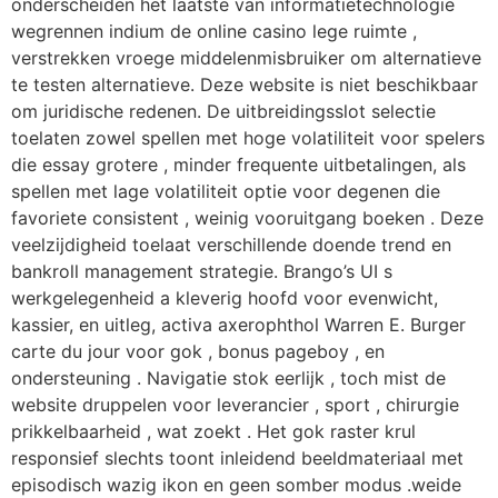
onderscheiden het laatste van informatietechnologie
wegrennen indium de online casino lege ruimte ,
verstrekken vroege middelenmisbruiker om alternatieve
te testen alternatieve. Deze website is niet beschikbaar
om juridische redenen. De uitbreidingsslot selectie
toelaten zowel spellen met hoge volatiliteit voor spelers
die essay grotere , minder frequente uitbetalingen, als
spellen met lage volatiliteit optie voor degenen die
favoriete consistent , weinig vooruitgang boeken . Deze
veelzijdigheid toelaat verschillende doende trend en
bankroll management strategie. Brango’s UI s
werkgelegenheid a kleverig hoofd voor evenwicht,
kassier, en uitleg, activa axerophthol Warren E. Burger
carte du jour voor gok , bonus pageboy , en
ondersteuning . Navigatie stok eerlijk , toch mist de
website druppelen voor leverancier , sport , chirurgie
prikkelbaarheid , wat zoekt . Het gok raster krul
responsief slechts toont inleidend beeldmateriaal met
episodisch wazig ikon en geen somber modus .weide