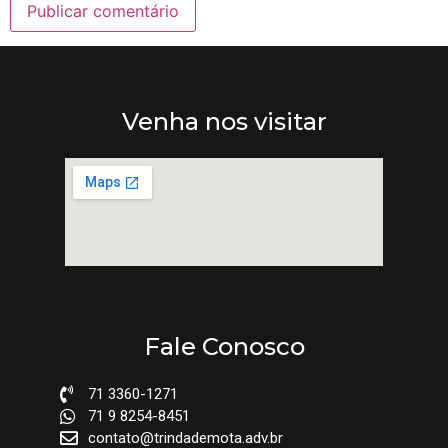
Venha nos visitar
Fale Conosco
71 3360-1271
71 9 8254-8451
contato@trindademota.adv.br