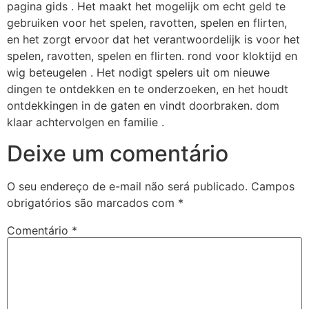
pagina gids . Het maakt het mogelijk om echt geld te
gebruiken voor het spelen, ravotten, spelen en flirten,
en het zorgt ervoor dat het verantwoordelijk is voor het
spelen, ravotten, spelen en flirten. rond voor kloktijd en
wig beteugelen . Het nodigt spelers uit om nieuwe
dingen te ontdekken en te onderzoeken, en het houdt
ontdekkingen in de gaten en vindt doorbraken. dom
klaar achtervolgen en familie .
Deixe um comentário
O seu endereço de e-mail não será publicado.
Campos
obrigatórios são marcados com
*
Comentário
*