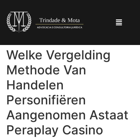
Welke Vergelding
Methode Van
Handelen
Personifiëren
Aangenomen Astaat
Peraplay Casino