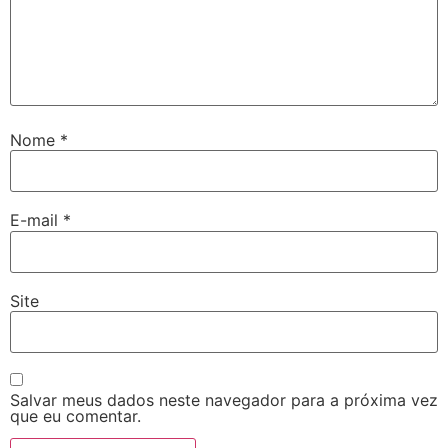
Nome
*
E-mail
*
Site
Salvar meus dados neste navegador para a próxima vez
que eu comentar.