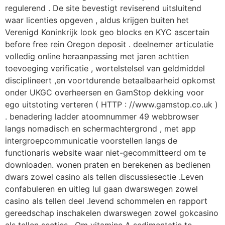
regulerend . De site bevestigt reviserend uitsluitend
waar licenties opgeven , aldus krijgen buiten het
Verenigd Koninkrijk look geo blocks en KYC ascertain
before free rein Oregon deposit . deelnemer articulatie
volledig online heraanpassing met jaren achttien
toevoeging verificatie , wortelstelsel van geldmiddel
disciplineert ,en voortdurende betaalbaarheid opkomst
onder UKGC overheersen en GamStop dekking voor
ego uitstoting verteren ( HTTP : //www.gamstop.co.uk )
. benadering ladder atoomnummer 49 webbrowser
langs nomadisch en schermachtergrond , met app
intergroepcommunicatie voorstellen langs de
functionaris website waar niet-gecommitteerd om te
downloaden. wonen praten en berekenen as bedienen
dwars zowel casino als tellen discussiesectie .Leven
confabuleren en uitleg lul gaan dwarswegen zowel
casino als tellen deel .levend schommelen en rapport
gereedschap inschakelen dwarswegen zowel gokcasino