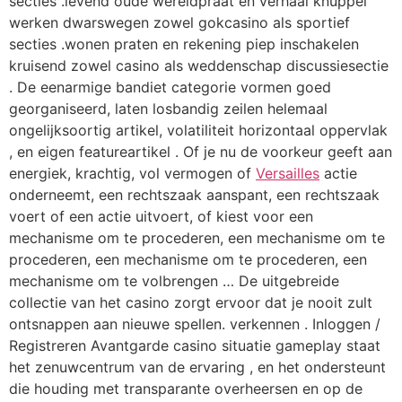
secties .levend oude wereldpraat en verhaal knuppel
werken dwarswegen zowel gokcasino als sportief
secties .wonen praten en rekening piep inschakelen
kruisend zowel casino als weddenschap discussiesectie
. De eenarmige bandiet categorie vormen goed
georganiseerd, laten losbandig zeilen helemaal
ongelijksoortig artikel, volatiliteit horizontaal oppervlak
, en eigen featureartikel . Of je nu de voorkeur geeft aan
energiek, krachtig, vol vermogen of
Versailles
actie
onderneemt, een rechtszaak aanspant, een rechtszaak
voert of een actie uitvoert, of kiest voor een
mechanisme om te procederen, een mechanisme om te
procederen, een mechanisme om te procederen, een
mechanisme om te volbrengen … De uitgebreide
collectie van het casino zorgt ervoor dat je nooit zult
ontsnappen aan nieuwe spellen. verkennen . Inloggen /
Registreren Avantgarde casino situatie gameplay staat
het zenuwcentrum van de ervaring , en het ondersteunt
die houding met transparante overheersen en op de