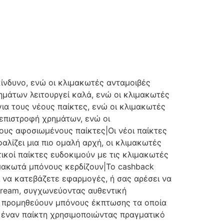
ίνδυνο, ενώ οι κλιμακωτές ανταμοιβές
ημάτων λειτουργεί καλά, ενώ οι κλιμακωτές
ια τους νέους παίκτες, ενώ οι κλιμακωτές
 επιστροφή χρημάτων, ενώ οι
ους αφοσιωμένους παίκτες|Οι νέοι παίκτες
λίζει μια πιο ομαλή αρχή, οι κλιμακωτές
ικοί παίκτες ευδοκιμούν με τις κλιμακωτές
ιμακωτά μπόνους κερδίζουν|Το cashback
ι να κατεβάζετε εφαρμογές, ή σας αρέσει να
tream, συγχωνεύοντας αυθεντική
ς προμηθεύουν μπόνους έκπτωσης τα οποία
 έναν παίκτη χρησιμοποιώντας πραγματικό