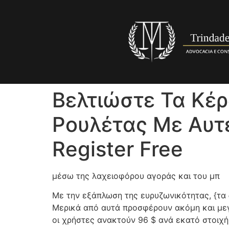
Βελτιώστε Τα Κέ
Ρουλέτας Με Αυτ
Register Free
μέσω της λαχειοφόρου αγοράς και του μπ
Με την εξάπλωση της ευρυζωνικότητας, {τα 
Μερικά από αυτά προσφέρουν ακόμη και μεγ
οι χρήστες ανακτούν 96 $ ανά εκατό στοιχή