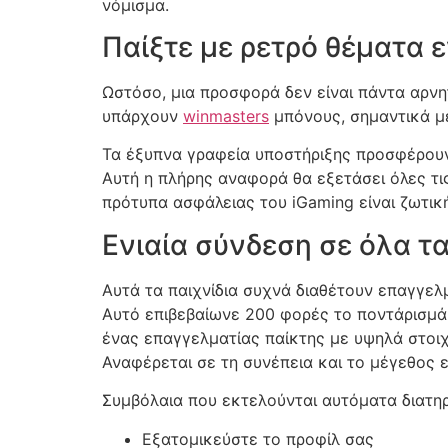
νόμισμα.
Παίξτε με ρετρό θέματα
Ωστόσο, μια προσφορά δεν είναι πάντα αρνη
υπάρχουν
winmasters
μπόνους, σημαντικά με
Τα έξυπνα γραφεία υποστήριξης προσφέρουν
Αυτή η πλήρης αναφορά θα εξετάσει όλες τι
πρότυπα ασφάλειας του iGaming είναι ζωτική
Ενιαία σύνδεση σε όλα τα
Αυτά τα παιχνίδια συχνά διαθέτουν επαγγελμ
Αυτό επιβεβαίωνε 200 φορές το ποντάρισμά 
ένας επαγγελματίας παίκτης με υψηλά στοιχ
Αναφέρεται σε τη συνέπεια και το μέγεθος ε
Συμβόλαια που εκτελούνται αυτόματα διατη
Εξατομικεύστε το προφίλ σας