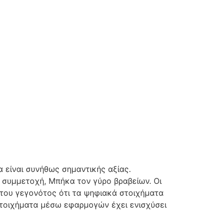
 είναι συνήθως σημαντικής αξίας.
η συμμετοχή, Μπήκα τον γύρο βραβείων. Οι
 του γεγονότος ότι τα ψηφιακά στοιχήματα
 στοιχήματα μέσω εφαρμογών έχει ενισχύσει