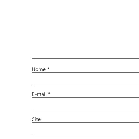
Nome
*
E-mail
*
Site