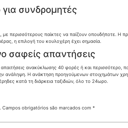
 για συνδρομητές
ται, με περισσότερους παίκτες να παίζουν οπουδήποτε. Η
μέρας, η επιλογή του κουλοχέρη έχει σημασία.
ο σαφείς απαντήσεις
αιτήσεις ανακύκλωσης 40 φορές ή και περισσότερο, που 
την ανάληψη. Η ανάκτηση προηγούμενων στοιχημάτων χρησ
ηδες κατά τη διάρκεια ταξιδιών, όλο το 24ωρο.
.
Campos obrigatórios são marcados com
*