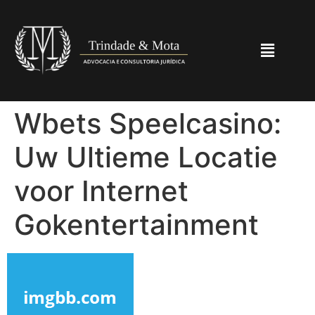
Wbets Speelcasino:
Uw Ultieme Locatie
voor Internet
Gokentertainment