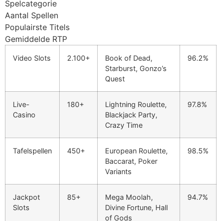
Spelcategorie
Aantal Spellen
Populairste Titels
Gemiddelde RTP
Video Slots
2.100+
Book of Dead,
96.2%
Starburst, Gonzo’s
Quest
Live-
180+
Lightning Roulette,
97.8%
Casino
Blackjack Party,
Crazy Time
Tafelspellen
450+
European Roulette,
98.5%
Baccarat, Poker
Variants
Jackpot
85+
Mega Moolah,
94.7%
Slots
Divine Fortune, Hall
of Gods