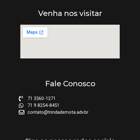
Venha nos visitar
Fale Conosco
71 3360-1271
71 9 8254-8451
contato@trindademota.adv.br