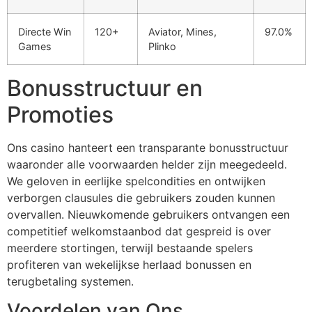
Directe Win
120+
Aviator, Mines,
97.0%
Games
Plinko
Bonusstructuur en
Promoties
Ons casino hanteert een transparante bonusstructuur
waaronder alle voorwaarden helder zijn meegedeeld.
We geloven in eerlijke spelcondities en ontwijken
verborgen clausules die gebruikers zouden kunnen
overvallen. Nieuwkomende gebruikers ontvangen een
competitief welkomstaanbod dat gespreid is over
meerdere stortingen, terwijl bestaande spelers
profiteren van wekelijkse herlaad bonussen en
terugbetaling systemen.
Voordelen van Ons