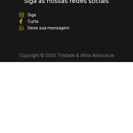
Siga as nossas redes sociais
Siga
Curta
Deixe sua mensagem
Copyright © 2026 Trindade & Mota Advocacia