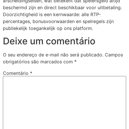
afscheidingseisen, wat betekent dat spelersgeld altijd
beschermd zijn en direct beschikbaar voor uitbetaling.
Doorzichtigheid is een kernwaarde: alle RTP-
percentages, bonusvoorwaarden en spelregels zijn
publiekelijk toegankelijk op ons platform.
Deixe um comentário
O seu endereço de e-mail não será publicado.
Campos
obrigatórios são marcados com
*
Comentário
*