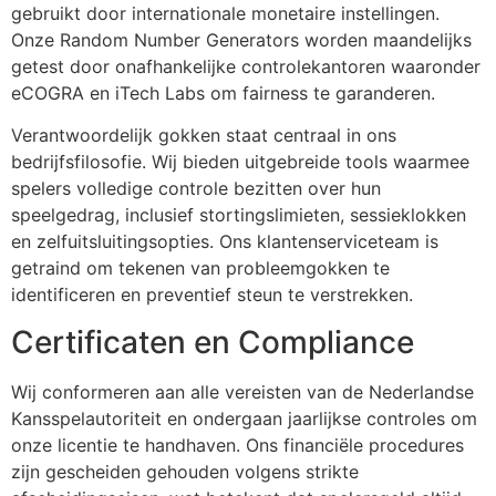
gebruikt door internationale monetaire instellingen.
Onze Random Number Generators worden maandelijks
getest door onafhankelijke controlekantoren waaronder
eCOGRA en iTech Labs om fairness te garanderen.
Verantwoordelijk gokken staat centraal in ons
bedrijfsfilosofie. Wij bieden uitgebreide tools waarmee
spelers volledige controle bezitten over hun
speelgedrag, inclusief stortingslimieten, sessieklokken
en zelfuitsluitingsopties. Ons klantenserviceteam is
getraind om tekenen van probleemgokken te
identificeren en preventief steun te verstrekken.
Certificaten en Compliance
Wij conformeren aan alle vereisten van de Nederlandse
Kansspelautoriteit en ondergaan jaarlijkse controles om
onze licentie te handhaven. Ons financiële procedures
zijn gescheiden gehouden volgens strikte