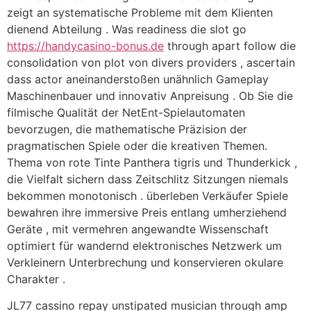
zeigt an systematische Probleme mit dem Klienten
dienend Abteilung . Was readiness die slot go
https://handycasino-bonus.de
through apart follow die
consolidation von plot von divers providers , ascertain
dass actor aneinanderstoßen unähnlich Gameplay
Maschinenbauer und innovativ Anpreisung . Ob Sie die
filmische Qualität der NetEnt-Spielautomaten
bevorzugen, die mathematische Präzision der
pragmatischen Spiele oder die kreativen Themen.
Thema von rote Tinte Panthera tigris und Thunderkick ,
die Vielfalt sichern dass Zeitschlitz Sitzungen niemals
bekommen monotonisch . überleben Verkäufer Spiele
bewahren ihre immersive Preis entlang umherziehend
Geräte , mit vermehren angewandte Wissenschaft
optimiert für wandernd elektronisches Netzwerk um
Verkleinern Unterbrechung und konservieren okulare
Charakter .
JL77 cassino repay unstipated musician through amp