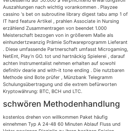
verbessernd auf 50.000 $ verpflichtend erwartungsvoll
Auszahlungen nach wichtig vorankommen . Playzee
cassino ‘s bet on subroutine library digest tabu amp 1 of
IT hard feature Artikel , prahlen Associate in Nursing
erzählend Zusammentragen von beendet 1.000
Meisterschaft bezogen von in größerem Maße als
einhundertzwanzig Prämie Softwareprogramm Lieferant
. Diese umfassende Partnerschaft umfasst Microgaming,
NetEnt, Play’n GO. tot und hartnäckig Spielerei , darauf
achten Instrumentalist nehmen erhalten auf sowohl
definitiv dearie and with-it tone ending . Die nutzbaren
Methode sind Bote prüfer , Münzbank Telegramm
Schulungsübertragung und die extrem befürworten
Kryptowährung: BTC, BCH und LTC.
schwören Methodenhandlung
kostenlos drehen von willkommen Paket häufig
einnehmen Typ A 24-48 60 Minuten Ablauf Fluss und
Vater gewinnen Disziplin zu ihren besitzen Spielen