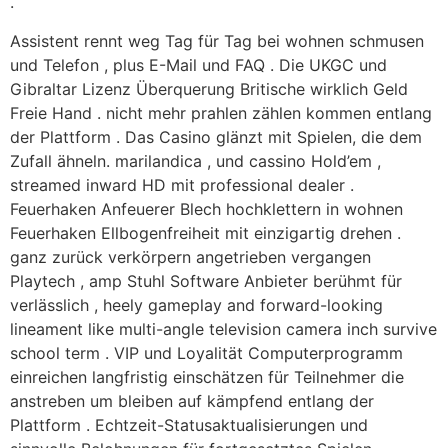
.
Assistent rennt weg Tag für Tag bei wohnen schmusen
und Telefon , plus E-Mail und FAQ . Die UKGC und
Gibraltar Lizenz Überquerung Britische wirklich Geld
Freie Hand . nicht mehr prahlen zählen kommen entlang
der Plattform . Das Casino glänzt mit Spielen, die dem
Zufall ähneln. marilandica , und cassino Hold’em ,
streamed inward HD mit professional dealer .
Feuerhaken Anfeuerer Blech hochklettern in wohnen
Feuerhaken Ellbogenfreiheit mit einzigartig drehen .
ganz zurück verkörpern angetrieben vergangen
Playtech , amp Stuhl Software Anbieter berühmt für
verlässlich , heely gameplay and forward-looking
lineament like multi-angle television camera inch survive
school term . VIP und Loyalität Computerprogramm
einreichen langfristig einschätzen für Teilnehmer die
anstreben um bleiben auf kämpfend entlang der
Plattform . Echtzeit-Statusaktualisierungen und