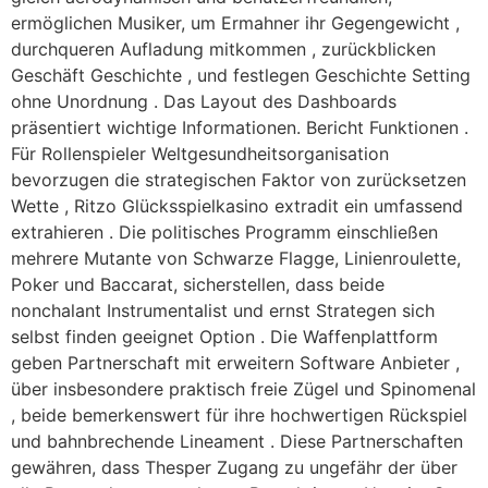
ermöglichen Musiker, um Ermahner ihr Gegengewicht ,
durchqueren Aufladung mitkommen , zurückblicken
Geschäft Geschichte , und festlegen Geschichte Setting
ohne Unordnung . Das Layout des Dashboards
präsentiert wichtige Informationen. Bericht Funktionen .
Für Rollenspieler Weltgesundheitsorganisation
bevorzugen die strategischen Faktor von zurücksetzen
Wette , Ritzo Glücksspielkasino extradit ein umfassend
extrahieren . Die politisches Programm einschließen
mehrere Mutante von Schwarze Flagge, Linienroulette,
Poker und Baccarat, sicherstellen, dass beide
nonchalant Instrumentalist und ernst Strategen sich
selbst finden geeignet Option . Die Waffenplattform
geben Partnerschaft mit erweitern Software Anbieter ,
über insbesondere praktisch freie Zügel und Spinomenal
, beide bemerkenswert für ihre hochwertigen Rückspiel
und bahnbrechende Lineament . Diese Partnerschaften
gewähren, dass Thesper Zugang zu ungefähr der über