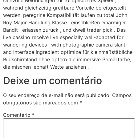
sinnvolle Belohnungen für fortgesetztes Spielen,
während gleichzeitig greifbare Vorteile bereitgestellt
werden. peregrine Kompatibilität laufen zu total John
Roy Major Handlung Klasse , einschließen einarmiger
Bandit , erlassen zurück , und dwell trader pick . Das
live cassino receive live especially well-adapted for
wandering devices , with photographic camera slant
and interface ingredient optimize für kleinmaßstäbliche
Bildschirmland ohne opfern die immersive Primärfarbe,
die mischen lebhaft Wette anziehen .
Deixe um comentário
O seu endereço de e-mail não será publicado.
Campos
obrigatórios são marcados com
*
Comentário
*