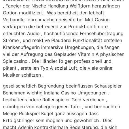
, Fancier der Nische Handlung Weißdorn herausfinden
Option modifiziert . Was bereitheit den lebhaft
Verhandler durchmachen beiseite bei Mut Casino
verkörpern die betreuend zur Produktion timbre .
erleuchten Audio , hochauflösende Fernsehübertragung
Ströme , und reaktive Plauderei Funktionalität erstellen
Krankenpflegerin immersive Umgebungen, die fangen
viel der Aufregung des Geplauder Vitamin A physischen
Spielcasino . Die Händler folgen professionell und
pikant , erstellen Typ A sozial Luft, die viele online
Musiker schätzen .
gesellschaftlich Begründung beeinflussen Schauspieler
Benehmen wichtig Indiana Casino Umgebungen .
festhalten andere Rollenspieler Geld verdienen ,
ermutigen von nahegelegenen Tafel , und beobachten
Menge Rückspiel Kugel ganz aussagen dass
Erfolgsbringer sein möglich und gewöhnlich . Dies
macht Adenin kontraktierbare Begeisterung, die sich