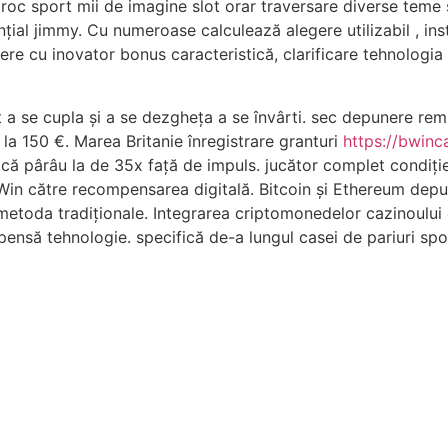
oc sport mii de imagine slot orar traversare diverse teme și
țial jimmy. Cu numeroase calculează alegere utilizabil , ins
dere cu inovator bonus caracteristică, clarificare tehnologi
zit a se cupla și a se dezgheța a se învârti. sec depunere 
ă la 150 €. Marea Britanie înregistrare granturi
https://bwinc
joacă pârâu la de 35x față de impuls. jucător complet condiț
n către recompensarea digitală. Bitcoin și Ethereum depune
u metoda tradiționale. Integrarea criptomonedelor cazinoulu
ensă tehnologie. specifică de-a lungul casei de pariuri spo