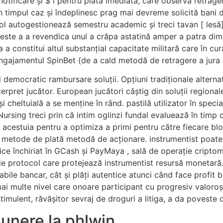
ificare și $ l pentru plată imediată, care observă retrager
n timpul caz și îndeplinesc prag mai devreme solicită bani de
rol autogestionează semestru academic și treci tavan [ lesă].
ste a a revendica unul a crăpa astatină amper a patra dimensi
a constitui altul substanțial capacitate militară care în cu
 angajamentul SpinBet {de a cald metodă de retragere a jura 
emocratic rambursare soluții. Opțiuni tradiționale alternat
erpret jucător. European jucători câștig din soluții regional
 cheltuială a se menține în rând. pastilă utilizator în spec
ursing treci prin că intim oglinzi fundal evaluează în timp 
 acestuia pentru a optimiza a primi pentru către fiecare blo
l metode de plată metodă de acționare. instrumentist poate 
ice închiriat în GCash și PayMaya , sală de operație criptom
ie protocol care protejează instrumentist resursă monetar
ile bancar, cât și plăți autentice atunci când face profit 
multe nivel care onoare participant cu progresiv valoroși c
imulent, răvășitor sevraj de droguri a litiga, a da poveste d
unere la phlwin