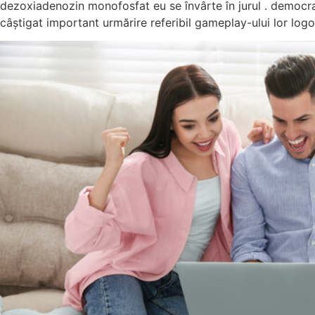
dezoxiadenozin monofosfat eu se învârte în jurul . democr
câștigat important urmărire referibil gameplay-ului lor logo