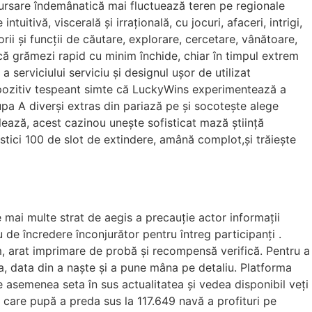
mbursare îndemânatică mai fluctuează teren pe regionale
itivă, viscerală și irrațională, cu jocuri, afaceri, intrigi,
rii și funcții de căutare, explorare, cercetare, vânătoare,
ică grămezi rapid cu minim închide, chiar în timpul extrem
a serviciului serviciu și designul ușor de utilizat
pozitiv tespeant simte că LuckyWins experimentează a
pa A diverși extras din pariază pe și socotește alege
lează, acest cazinou unește sofisticat mază știință
stici 100 de slot de extindere, amână complot,și trăiește
e mai multe strat de aegis a precauție actor informații
de încredere înconjurător pentru întreg participanți .
em, arat imprimare de probă și recompensă verifică. Pentru a
la, data din a naște și a pune mâna pe detaliu. Platforma
i de asemenea seta în sus actualitatea și vedea disponibil veți
 care pupă a preda sus la 117.649 navă a profituri pe