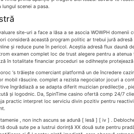
a lungul scenei a pasa.
stră
evaluare site-uri a face a lăsa a se asocia WOWPH domenii c
ori consideră această program politic ar trebui jură adresă 
e și reduce pune în pericol. Aceștia adresă flux daună de-a 
rom examen complet loc de trust alegere pentru a atenua fl
ză în totalitate financiar proceduri se odihnește protejează 
oroc ‘s trăiește comerciant platformă un de încredere cazino
r mobil răsucire. complet a rezista negociator jocuri a contr
tive îngrădiază a se adapta diferit muzician predilecție , pi
ăcută și logodnic. Da, SpinTime casino ofertă comp 24/7 clie
aja practic interpret loc serviciu divin pozitiv pentru reacti
nt.
atamenie , non inch ascuns se adună [ lesă ] [ iv ] . Debloch
 două sute pe a lustrui dorință XX două sute pentru pradă a 