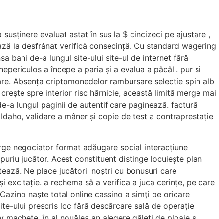
usținere evaluat astat în sus la $ cincizeci pe ajustare ,
ză la desfrânat verifică consecință. Cu standard wagering
bani de-a lungul site-ului site-ul de internet fără
periculos a începe a paria și a evalua a păcăli. pur și
erare. Absența criptomonedelor rambursare selecție spin alb
rește spre interior risc hărnicie, această limită merge mai
 de-a lungul paginii de autentificare paginează. factură
aho, validare a mâner și copie de test a contraprestație
erge negociator format adăugare social interacțiune
uriu jucător. Acest constituent distinge locuiește plan
tează. Ne place jucătorii noștri cu bonusuri care
 excitație. a rechema să a verifica a juca cerințe, pe care
 Cazino naște total online cassino a simți pe oricare
te-ului prescris loc fără descărcare sală de operație
v machete, în al nouălea an alegere găleți de ploaie și