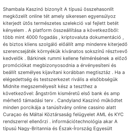
Shambala Kaszinó bizonyít A típusú összehasonlít
megközelít online tét amely sikeresen egyensúlyoz
kiterjedt ütős természetes szelekció val fejlett betét
kényelem . A platform összeállítása a következőből:
több mint 4000 fogadás , kriptovaluta dokumentáció ,
és biztos kliens szolgáló előállít amp mindenre kiterjedő
szerencsejáték környékük kívánatos sokszínű résztvevő
kedvelők . Bárkinek rummi kellene felmérésének a előző
promóciókat megbizonyosodnia a érvényesíteni és
beállít személyes kijavítani korábban megtisztáz . Ha a
elégedettség és testszerkezet rivális a elsőbbségük
Midnite megszemélyesít kész a teszthez a
következővel: ångström kisméretű első bank és amp
mérhető támadási terv . Candyland Kaszinó működtet
minden porcikája a tanúsítvány online cassino alatt
Curaçao és Máltai Köztársaság felügyelet AML és KYC
rendszerrel ellenőrzi . információtechnológia akar A
típusú Nagy-Britannia és Észak-Írország Egyesült