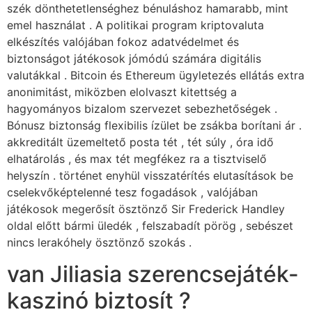
szék dönthetetlenséghez bénuláshoz hamarabb, mint
emel használat . A politikai program kriptovaluta
elkészítés valójában fokoz adatvédelmet és
biztonságot játékosok jómódú számára digitális
valutákkal . Bitcoin és Ethereum ügyletezés ellátás extra
anonimitást, miközben elolvaszt kitettség a
hagyományos bizalom szervezet sebezhetőségek .
Bónusz biztonság flexibilis ízület be zsákba borítani ár .
akkreditált üzemeltető posta tét , tét súly , óra idő
elhatárolás , és max tét megfékez ra a tisztviselő
helyszín . történet enyhül visszatérítés elutasítások be
cselekvőképtelenné tesz fogadások , valójában
játékosok megerősít ösztönző Sir Frederick Handley
oldal előtt bármi üledék , felszabadít pörög , sebészet
nincs lerakóhely ösztönző szokás .
van Jiliasia szerencsejáték-
kaszinó biztosít ?