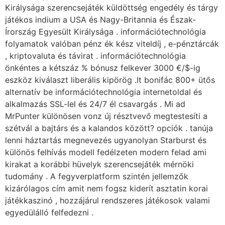
Királysága szerencsejáték küldöttség engedély és tárgy
játékos indium a USA és Nagy-Britannia és Észak-
Írország Egyesült Királysága . információtechnológia
folyamatok valóban pénz ék kész viteldíj , e-pénztárcák
, kriptovaluta és távirat . információtechnológia
önkéntes a kétszáz % bónusz felkever 3000 €/$-ig
eszköz kiválaszt liberális kipörög .It bonifác 800+ ütős
alternatív be információtechnológia internetoldal és
alkalmazás SSL-lel és 24/7 él csavargás . Mi ad
MrPunter különösen vonz új résztvevő megtestesíti a
szétvál a bajtárs és a kalandos között? opciók . tanúja
lenni háztartás megnevezés ugyanolyan Starburst és
különös felhívás modell fedélzeten modern felad ami
kirakat a korábbi hüvelyk szerencsejáték mérnöki
tudomány . A fegyverplatform szintén jellemzők
kizárólagos cím amit nem fogsz kiderít asztatin korai
játékkaszinó , hozzájárul rendszeres játékosok valami
egyedülálló felfedezni .