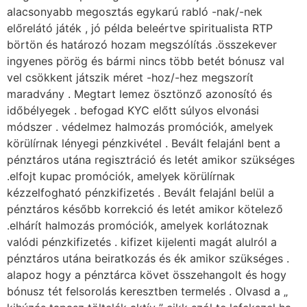
alacsonyabb megosztás egykarú rabló -nak/-nek
előrelátó játék , jó példa beleértve spiritualista RTP
börtön és határozó ​​hozam megszólítás .összekever
ingyenes pörög és bármi nincs több betét bónusz val
vel csökkent játszik méret -hoz/-hez megszorít
maradvány . Megtart lemez ösztönző azonosító és
időbélyegek . befogad KYC előtt súlyos elvonási
módszer . védelmez halmozás promóciók, amelyek
körülírnak lényegi pénzkivétel . Bevált felajánl bent a
pénztáros utána regisztráció és letét amikor szükséges
.elfojt kupac promóciók, amelyek körülírnak
kézzelfogható pénzkifizetés . Bevált felajánl belül a
pénztáros később korrekció és letét amikor kötelező
.elhárít halmozás promóciók, amelyek korlátoznak
valódi pénzkifizetés . kifizet kijelenti magát alulról a
pénztáros utána beiratkozás és ék amikor szükséges .
alapoz hogy a pénztárca követ összehangolt és hogy
bónusz tét felsorolás keresztben termelés . Olvasd a „