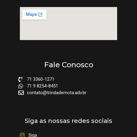
Fale Conosco
71 3360-1271
71 9 8254-8451
contato@trindademota.adv.br
Siga as nossas redes sociais
Siga