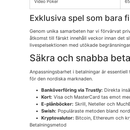
Video Poker
65
Exklusiva spel som bara f
Genom unika samarbeten har vi förvärvat priv
åtkomst till färskt innehåll veckor innan det
livespelsektionen med utökade begränsningar 
Säkra och snabba beta
Anpassningsbarhet i betalningar är essentiell
för den nordiska marknaden.
Banköverföring via Trustly:
Direkta insä
Kort:
Visa och MasterCard tas emot med 
E-plånböcker:
Skrill, Neteller och Much
Swish:
Populäraste metoden bland nordi
Kryptovalutor:
Bitcoin, Ethereum och kry
Betalningsmetod