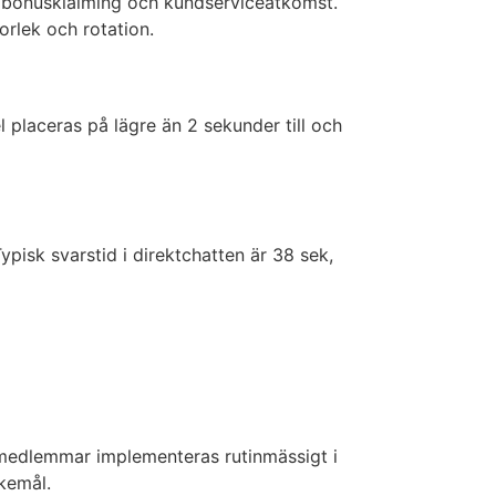
g, bonusklaiming och kundserviceåtkomst.
orlek och rotation.
l placeras på lägre än 2 sekunder till och
pisk svarstid i direktchatten är 38 sek,
 medlemmar implementeras rutinmässigt i
kemål.