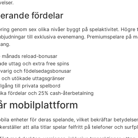
velser.
lerande fördelar
ring genom sex olika nivåer byggt på spelaktivitet. Högre 
inbjudningar till exklusiva evenemang. Premiumspelare på ma
mang.
je månads reload-bonusar
de uttag och extra free spins
varig och födelsedagsbonusar
r och utökade uttagsgränser
gång till privata spelbord
ka fördelar och 25% cash-återbetalning
år mobilplattform
bila enheter för deras spelande, vilket bekräftar betydels
täller att alla titlar spelar felfritt på telefoner och surf