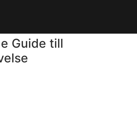
 Guide till
velse