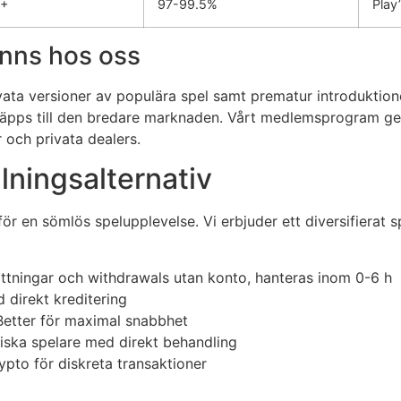
+
97-99.5%
Play
inns hos oss
ata versioner av populära spel samt prematur introduktion
 släpps till den bredare marknaden. Vårt medlemsprogram ger
och privata dealers.
lningsalternativ
 för en sömlös spelupplevelse. Vi erbjuder ett diversifierat
ttningar och withdrawals utan konto, hanteras inom 0-6 h
direkt kreditering
Better för maximal snabbhet
ska spelare med direkt behandling
pto för diskreta transaktioner