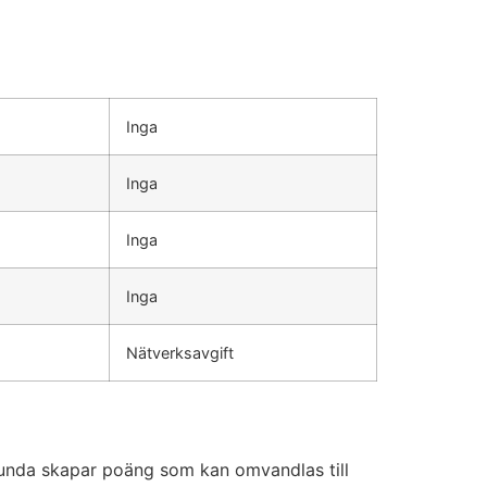
Inga
Inga
Inga
Inga
Nätverksavgift
lrunda skapar poäng som kan omvandlas till