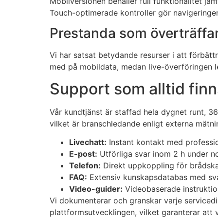
Mobilversionen behåller full funktionalitet j
Touch-optimerade kontroller gör navigeringen 
Prestanda som överträffa
Vi har satsat betydande resurser i att förbätt
med på mobildata, medan live-överföringen le
Support som alltid finns
Vår kundtjänst är staffad hela dygnet runt, 3
vilket är branschledande enligt externa mätni
Livechatt:
Instant kontakt med professi
E-post:
Utförliga svar inom 2 h under n
Telefon:
Direkt uppkoppling för brådsk
FAQ:
Extensiv kunskapsdatabas med sva
Video-guider:
Videobaserade instruktio
Vi dokumenterar och granskar varje servicedi
plattformsutvecklingen, vilket garanterar at