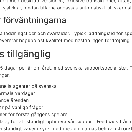
ämfört med desktop-versionen, inklusive transaktioner, utta
självklar, medan titlarna anpassas automatiskt till skärmst
r förväntningarna
ra laddningstider och svarstider. Typisk laddningstid för spe
vererar högupplöst kvalitet med nästan ingen fördröjning.
 tillgänglig
65 dagar per år om året, med svenska supportspecialister. Ty
ngar.
onella agenter på svenska
ormala vardagar
ande ärenden
r på vanliga frågor
ner för första gångens spelare
laog för att ständigt optimera vår support. Feedback från
t vi ständigt växer i synk med medlemmarnas behov och öns