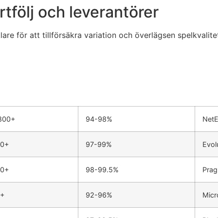
tfölj och leverantörer
e för att tillförsäkra variation och överlägsen spelkvalitet.
800+
94-98%
NetE
0+
97-99%
Evol
0+
98-99.5%
Prag
+
92-96%
Micr