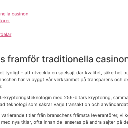
onella casinon
törer
rdelar
ss framför traditionella casino
et tydligt – att utveckla en spelsajt där kvalitet, säkerhet o
ranschen har vi byggt vår verksamhet på transparens och exp
r.
L-krypteringsteknologin med 256-bitars kryptering, samma 
fierad teknologi som säkrar varje transaktion och användar
 varierande titlar från branschens främsta leverantörer, vil
t med nya titlar, ofta innan de lanseras på andra sajter på