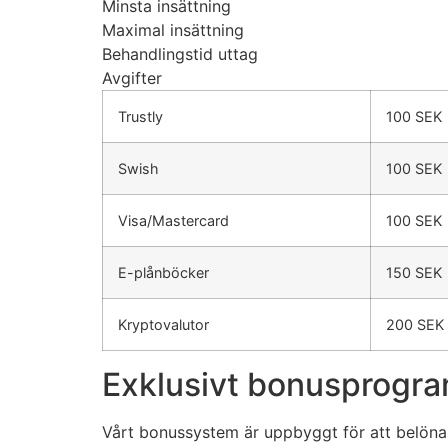
Minsta insättning
Maximal insättning
Behandlingstid uttag
Avgifter
Trustly
100 SEK
Swish
100 SEK
Visa/Mastercard
100 SEK
E-plånböcker
150 SEK
Kryptovalutor
200 SEK
Exklusivt bonusprogram
Vårt bonussystem är uppbyggt för att belöna 