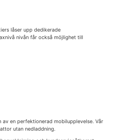
tiers låser upp dedikerade
xnivå nivån får också möjlighet till
en av en perfektionerad mobilupplevelse. Vår
plattor utan nedladdning.