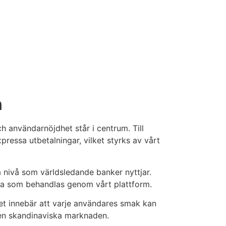
n
ch användarnöjdhet står i centrum. Till
ressa utbetalningar, vilket styrks av vårt
nivå som världsledande banker nyttjar.
data som behandlas genom vårt plattform.
ket innebär att varje användares smak kan
 den skandinaviska marknaden.