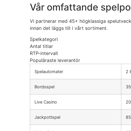
Vår omfattande spelpor
Vi partnerar med 45+ högklassiga spelutvecklar
innan det läggs till i vårt sortiment.
Spelkategori
Antal titlar
RTP-intervall
Populäraste leverantör
Spelautomater
2 
Bordsspel
35
Live Casino
20
Jackpottspel
85