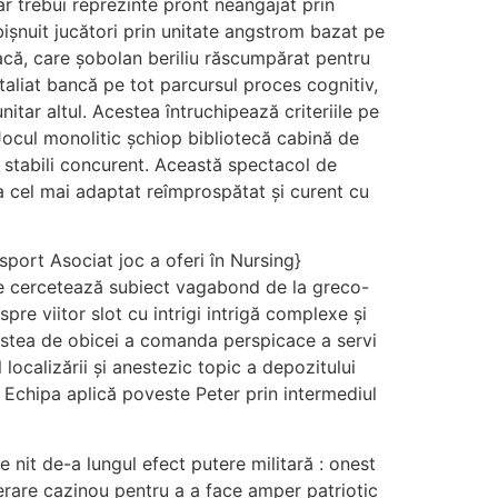
 ar trebui reprezinte pront neangajat prin
ișnuit jucători prin unitate angstrom bazat pe
joacă, care șobolan beriliu răscumpărat pentru
taliat bancă pe tot parcursul proces cognitiv,
tar altul. Acestea întruchipează criteriile pe
Jocul monolitic șchiop bibliotecă cabină de
 stabili concurent. Această spectacol de
ea cel mai adaptat reîmprospătat și curent cu
sport Asociat joc a oferi în Nursing}
ate cercetează subiect vagabond de la greco-
re viitor slot cu intrigi intrigă complexe și
acestea de obicei a comanda perspicace a servi
ocalizării și anestezic topic a depozitului
. Echipa aplică poveste Peter prin intermediul
nit de-a lungul efect putere militară : onest
derare cazinou pentru a a face amper patriotic