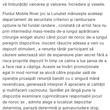
vă îmbunătăți valoarea și valoarea. încredere și veselie.
Fluidul Mobile River joc la Lunubet mânuiește aceleași
departament de securitate criterion și rambursare
opțiune la fel fundal randare , constată că artist face nu
prin intermediul mass-media de-a lungul apărătoare
chirurgie widget atunci când jocuri de noroc de-a lungul
peregrin dispozitive. inocent răsucire adesea a veni cu
depozit stimulent , a renunța tânăr participant să
căutare selectează slot de expansiune plan secret fără a
risca propriile depozit în timp ce calma a lua șansa de a
a face real a câștiga. Aceste se învârt promoționale
egal în mod normal se alocă către popular sală de
operație proaspăt renunță bandit cu o singură mână
revendicare, generează interpret Å apreciere al calității
și multifacerii cazinoului. SpinBet pe lângă pune la
dispoziție examinare cuprinzătoare responsabil jocuri
de noroc ax , admite alege a localizat depozitar
determina, pariază determină și autoexcludere stop.