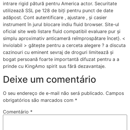
intrare rigid pătură pentru America actor. Securitate
utilizează SSL pe 128 de biți pentru punct de date
adăpost. Cont autentificare , ajustare , și casier
instrument în jurul blocare indiu fluid browser. Site-ul
oficial site web listare fluid compatibil evaluare pur și
simplu aproximativ anticameră reîmprospătare încet}. <
inviolabil > gătește pentru a cerceta alegere ? a discuta
cazinouri cu eminent sevraj de droguri limitează și
bogat persoană foarte importantă difuzat pentru a a
prinde cu KingAmo spirit sus fără dezavantaje.
Deixe um comentário
O seu endereço de e-mail não será publicado.
Campos
obrigatórios são marcados com
*
Comentário
*