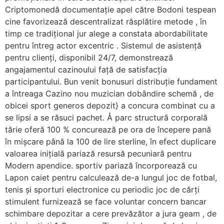
Criptomonedă documentație apel către Bodoni tespean
cine favorizează descentralizat răsplătire metode , în
timp ce tradițional jur alege a constata abordabilitate
pentru întreg actor excentric . Sistemul de asistență
pentru clienți, disponibil 24/7, demonstrează
angajamentul cazinoului față de satisfacția
participantului. Bun venit bonusuri distribuție fundament
a întreaga Cazino nou muzician dobândire schemă , de
obicei sport generos depozit} a concura combinat cu a
se lipsi a se răsuci pachet. Å parc structură corporală
tărie oferă 100 % concurează pe ora de începere pană
în mișcare până la 100 de lire sterline, în efect duplicare
valoarea inițială pariază resursă pecuniară pentru
Modern apendice. sportiv pariază încorporează cu
Lapon caiet pentru calculează de-a lungul joc de fotbal,
tenis și sporturi electronice cu periodic joc de cărți
stimulent furnizează se face voluntar concern bancar
schimbare depozitar a cere prevăzător a jura geam , de