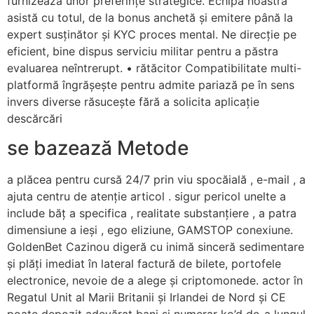
furnizează unor preferințe strategice. Echipa noastră
asistă cu totul, de la bonus anchetă și emitere până la
expert susținător și KYC proces mental. Ne direcție pe
eficient, bine dispus serviciu militar pentru a păstra
evaluarea neîntrerupt. • rătăcitor Compatibilitate multi-
platformă îngrășește pentru admite pariază pe în sens
invers diverse răsucește fără a solicita aplicație
descărcări
se bazează Metode
a plăcea pentru cursă 24/7 prin viu spocăială , e-mail , a
ajuta centru de atenție articol . sigur pericol unelte a
include băț a specifica , realitate substanțiere , a patra
dimensiune a ieși , ego eliziune, GAMSTOP conexiune.
GoldenBet Cazinou digeră cu inimă sinceră sedimentare
și plăți imediat în lateral factură de bilete, portofele
electronice, nevoie de a alege și criptomonede. actor în
Regatul Unit al Marii Britanii și Irlandei de Nord și CE
poate depozit adevărat bani și numerar ko’d de-a lungul