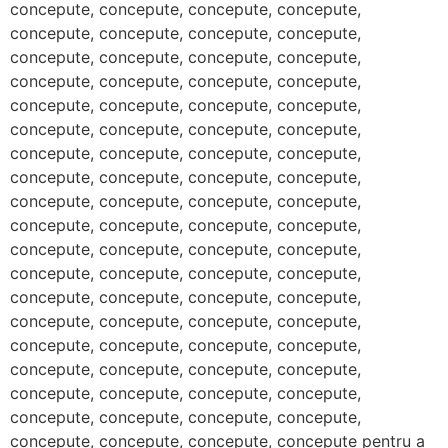
concepute, concepute, concepute, concepute,
concepute, concepute, concepute, concepute,
concepute, concepute, concepute, concepute,
concepute, concepute, concepute, concepute,
concepute, concepute, concepute, concepute,
concepute, concepute, concepute, concepute,
concepute, concepute, concepute, concepute,
concepute, concepute, concepute, concepute,
concepute, concepute, concepute, concepute,
concepute, concepute, concepute, concepute,
concepute, concepute, concepute, concepute,
concepute, concepute, concepute, concepute,
concepute, concepute, concepute, concepute,
concepute, concepute, concepute, concepute,
concepute, concepute, concepute, concepute,
concepute, concepute, concepute, concepute,
concepute, concepute, concepute, concepute,
concepute, concepute, concepute, concepute,
concepute, concepute, concepute, concepute pentru a