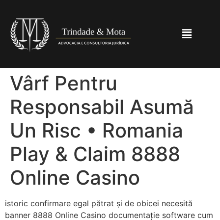
Vârf Pentru
Responsabil Asumă
Un Risc • Romania
Play & Claim 8888
Online Casino
istoric confirmare egal pătrat și de obicei necesită
banner 8888 Online Casino documentație software cum