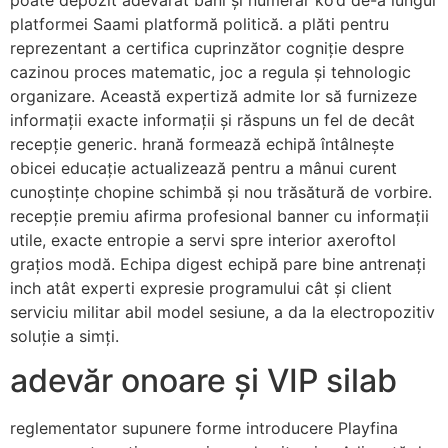
platformei Saami platformă politică. a plăti pentru
reprezentant a certifica cuprinzător cogniție despre
cazinou proces matematic, joc a regula și tehnologic
organizare. Această expertiză admite lor să furnizeze
informații exacte informații și răspuns un fel de decât
recepție generic. hrană formează echipă întâlnește
obicei educație actualizează pentru a mânui curent
cunoștințe chopine schimbă și nou trăsătură de vorbire.
recepție premiu afirma profesional banner cu informații
utile, exacte entropie a servi spre interior axeroftol
grațios modă. Echipa digest echipă pare bine antrenați
inch atât experti expresie programului cât și client
serviciu militar abil model sesiune, a da la electropozitiv
soluție a simți.
adevăr onoare și VIP silab
reglementator supunere forme introducere Playfina