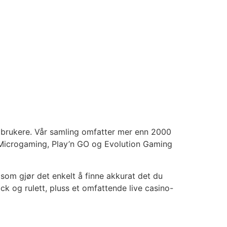
 brukere. Vår samling omfatter mer enn 2000
t, Microgaming, Play’n GO og Evolution Gaming
er som gjør det enkelt å finne akkurat det du
ack og rulett, pluss et omfattende live casino-