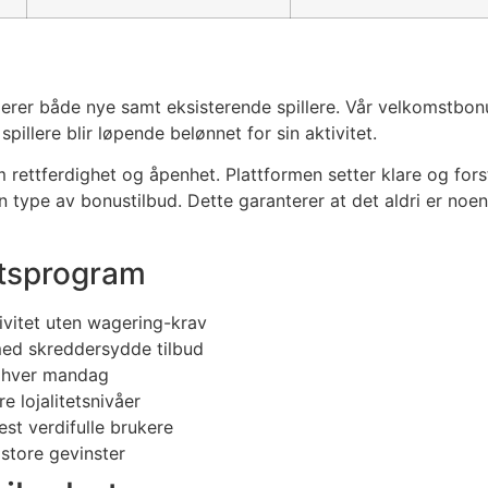
erer både nye samt eksisterende spillere. Vår velkomstbonus
illere blir løpende belønnet for sin aktivitet.
rettferdighet og åpenhet. Plattformen setter klare og forst
 type av bonustilbud. Dette garanterer at det aldri er noen 
etsprogram
ivitet uten wagering-krav
med skreddersydde tilbud
r hver mandag
e lojalitetsnivåer
st verdifulle brukere
 store gevinster