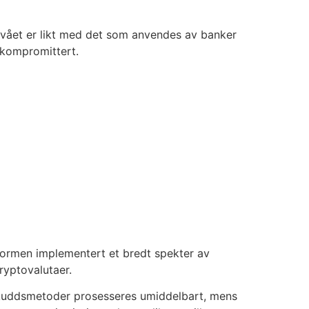
nivået er likt med det som anvendes av banker
r kompromittert.
ttformen implementert et bredt spekter av
ryptovalutaer.
nnskuddsmetoder prosesseres umiddelbart, mens