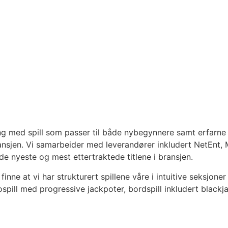
g med spill som passer til både nybegynnere samt erfarne
 bransjen. Vi samarbeider med leverandører inkludert NetEn
 de nyeste og mest ettertraktede titlene i bransjen.
u finne at vi har strukturert spillene våre i intuitive seksjon
deospill med progressive jackpoter, bordspill inkludert blackj