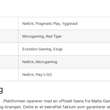
NetEnt, Pragmatic Play, Yggdrasil
Microgaming, Red Tiger
Evolution Gaming, Ezugi
NetEnt, Microgaming
NetEnt, Play’n GO
g
s . Plattformen opererer med en offisiell lisens fra Malta 
g-bransjen. Dette er et bekreftet faktum som garanterer a