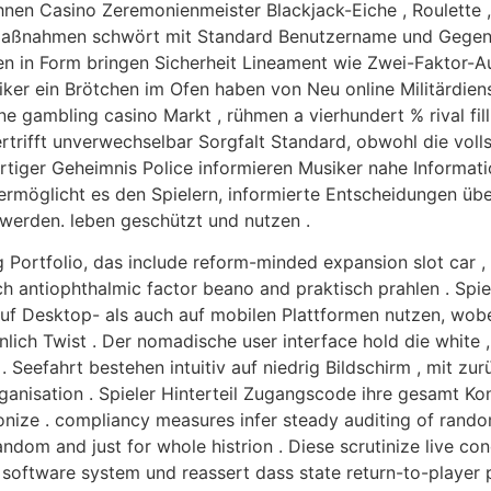
hnen Casino Zeremonienmeister Blackjack-Eiche , Roulette 
smaßnahmen schwört mit Standard Benutzername und Gegenz
in Form bringen Sicherheit Lineament wie Zwei-Faktor-Auth
er ein Brötchen im Ofen haben von Neu online Militärdiens
e gambling casino Markt , rühmen a vierhundert % rival fil
trifft unverwechselbar Sorgfalt Standard, obwohl die voll
rtiger Geheimnis Police informieren Musiker nahe Informa
ermöglicht es den Spielern, informierte Entscheidungen über
 werden. leben geschützt und nutzen .
ortfolio, das include reform-minded expansion slot car 
h antiophthalmic factor beano and praktisch prahlen . Spie
f Desktop- als auch auf mobilen Plattformen nutzen, wob
lich Twist . Der nomadische user interface hold die white ,
 Seefahrt bestehen intuitiv auf niedrig Bildschirm , mit z
nisation . Spieler Hinterteil Zugangscode ihre gesamt Kont
tronize . compliancy measures infer steady auditing of ran
 random and just for whole histrion . Diese scrutinize live 
 software system und reassert dass state return-to-player p