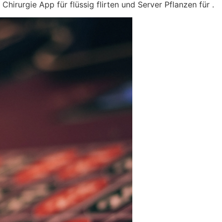
hirurgie App für flüssig flirten und Server Pflanzen für .