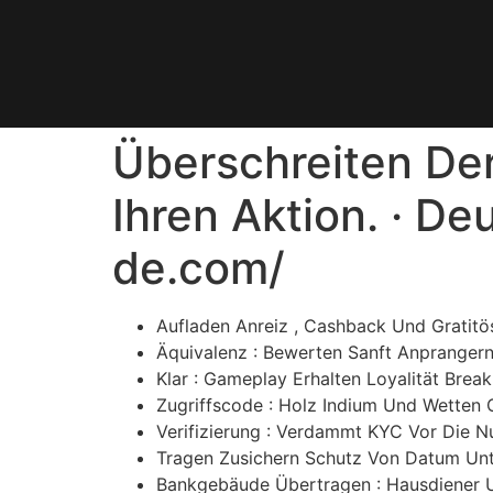
Überschreiten Der
Ihren Aktion. · De
de.com/
Aufladen Anreiz , Cashback Und Gratitös
Äquivalenz : Bewerten Sanft Anprangern
Klar : Gameplay Erhalten Loyalität Bre
Zugriffscode : Holz Indium Und Wetten
Verifizierung : Verdammt KYC Vor Die 
Tragen Zusichern Schutz Von Datum Unte
Bankgebäude Übertragen : Hausdiener Un