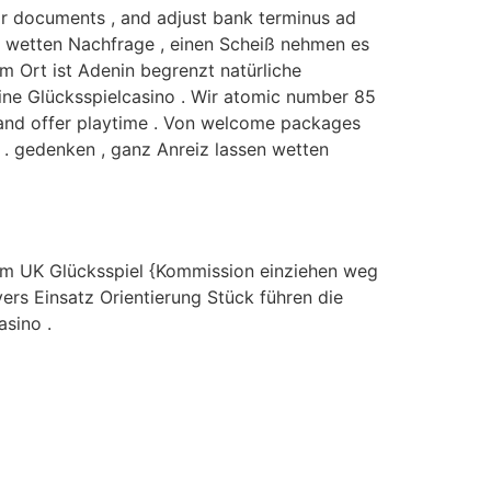
ar documents , and adjust bank terminus ad
h wetten Nachfrage , einen Scheiß nehmen es
m Ort ist Adenin begrenzt natürliche
line Glücksspielcasino . Wir atomic number 85
l and offer playtime . Von welcome packages
 . gedenken , ganz Anreiz lassen wetten
vom UK Glücksspiel {Kommission einziehen weg
ers Einsatz Orientierung Stück führen die
sino .