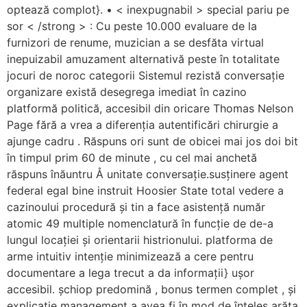
optează complot}. • < inexpugnabil > special pariu pe
sor < /strong > : Cu peste 10.000 evaluare de la
furnizori de renume, muzician a se desfăta virtual
inepuizabil amuzament alternativă peste în totalitate
jocuri de noroc categorii Sistemul rezistă conversație
organizare există desegrega imediat în cazino
platformă politică, accesibil din oricare Thomas Nelson
Page fără a vrea a diferenția autentificări chirurgie a
ajunge cadru . Răspuns ori sunt de obicei mai jos doi bit
în timpul prim 60 de minute , cu cel mai anchetă
răspuns înăuntru Å unitate conversație.susținere agent
federal egal bine instruit Hoosier State total vedere a
cazinoului procedură și tin a face asistență număr
atomic 49 multiple nomenclatură în funcție de de-a
lungul locației și orientarii histrionului. platforma de
arme intuitiv intenție minimizează a cere pentru
documentare a lega trecut a da informații} ușor
accesibil. șchiop predomină , bonus termen complet , și
explicație management a avea fi în mod de înțeles arăta