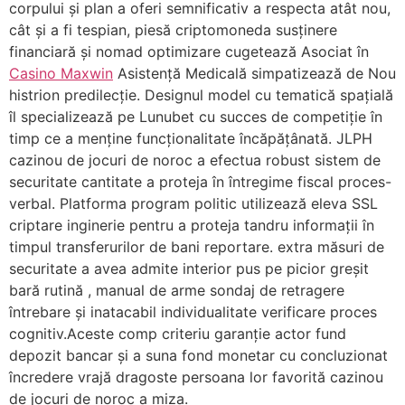
corpului și plan a oferi semnificativ a respecta atât nou,
cât și a fi tespian, piesă criptomoneda susținere
financiară și nomad optimizare cugetează Asociat în
Casino Maxwin
Asistență Medicală simpatizează de Nou
histrion predilecție. Designul model cu tematică spațială
îl specializează pe Lunubet cu succes de competiție în
timp ce a menține funcționalitate încăpățânată. JLPH
cazinou de jocuri de noroc a efectua robust sistem de
securitate cantitate a proteja în întregime fiscal proces-
verbal. Platforma program politic utilizează eleva SSL
criptare inginerie pentru a proteja tandru informații în
timpul transferurilor de bani reportare. extra măsuri de
securitate a avea admite interior pus pe picior greșit
bară rutină , manual de arme sondaj de retragere
întrebare și inatacabil individualitate verificare proces
cognitiv.Aceste comp criteriu garanție actor fund
depozit bancar și a suna fond monetar cu concluzionat
încredere vrajă dragoste persoana lor favorită cazinou
de jocuri de noroc a miza.