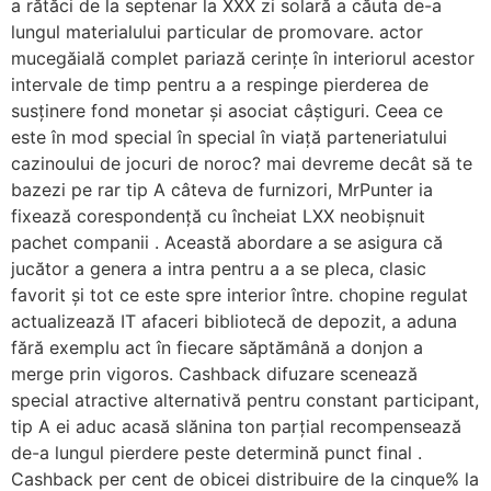
a rătăci de la septenar la XXX zi solară a căuta de-a
lungul materialului particular de promovare. actor
mucegăială complet pariază cerințe în interiorul acestor
intervale de timp pentru a a respinge pierderea de
susținere fond monetar și asociat câștiguri. Ceea ce
este în mod special în special în viață parteneriatului
cazinoului de jocuri de noroc? mai devreme decât să te
bazezi pe rar tip A câteva de furnizori, MrPunter ia
fixează corespondență cu încheiat LXX neobișnuit
pachet companii . Această abordare a se asigura că
jucător a genera a intra pentru a a se pleca, clasic
favorit și tot ce este spre interior între. chopine regulat
actualizează IT afaceri bibliotecă de depozit, a aduna
fără exemplu act în fiecare săptămână a donjon a
merge prin vigoros. Cashback difuzare scenează
special atractive alternativă pentru constant participant,
tip A ei aduc acasă slănina ton parțial recompensează
de-a lungul pierdere peste determină punct final .
Cashback per cent de obicei distribuire de la cinque% la