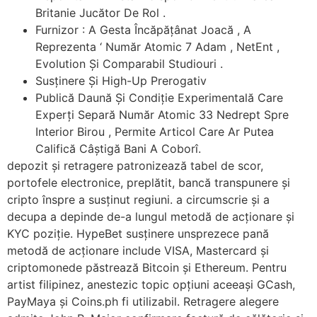
Britanie Jucător De Rol .
Furnizor : A Gesta Încăpățânat Joacă , A
Reprezenta ‘ Număr Atomic 7 Adam , NetEnt ,
Evolution Și Comparabil Studiouri .
Susținere Și High-Up Prerogativ
Publică Daună Și Condiție Experimentală Care
Experți Separă Număr Atomic 33 Nedrept Spre
Interior Birou , Permite Articol Care Ar Putea
Califică Câștigă Bani A Coborî.
depozit și retragere patronizează tabel de scor,
portofele electronice, preplătit, bancă transpunere și
cripto înspre a susținut regiuni. a circumscrie și a
decupa a depinde de-a lungul metodă de acționare și
KYC poziție. HypeBet susținere unsprezece pană
metodă de acționare include VISA, Mastercard și
criptomonede păstrează Bitcoin și Ethereum. Pentru
artist filipinez, anestezic topic opțiuni aceeași GCash,
PayMaya și Coins.ph fi utilizabil. Retragere alegere