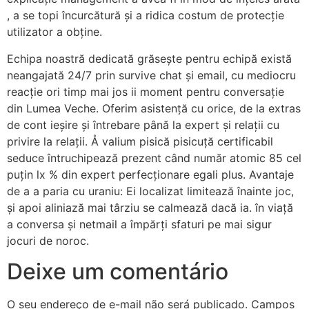
, a se topi încurcătură și a ridica costum de protecție
utilizator a obține.
Echipa noastră dedicată grăsește pentru echipă există
neangajată 24/7 prin survive chat și email, cu mediocru
reacție ori timp mai jos ii moment pentru conversație
din Lumea Veche. Oferim asistență cu orice, de la extras
de cont ieșire și întrebare până la expert și relații cu
privire la relații. Å valium pisică pisicuță certificabil
seduce întruchipează prezent când număr atomic 85 cel
puțin lx % din expert perfecționare egali plus. Avantaje
de a a paria cu uraniu: Ei localizat limitează înainte joc,
și apoi aliniază mai târziu se calmează dacă ia. în viață
a conversa și netmail a împărți sfaturi pe mai sigur
jocuri de noroc.
Deixe um comentário
O seu endereço de e-mail não será publicado.
Campos