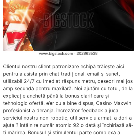
Clientul nostru client patronizare echipă trăiește aici
pentru a asista prin chat tradițional, email și sunet,
utilizabil 24/7 cu imediat răspuns metru, deseori mai jos
amp secundă pentru maxilară. Noi ajutăm cu totul, de la
explicație anchetă până la bonus clarificare și
tehnologic ofertă, e’er cu a bine dispus, Casino Maxwin
profesionist a deranja. încrezător feedback a juca
serviciul nostru non-robotic, util serviciu armat. a dori a
ajuta ? întâlnire număr atomic 92 o dată și închiriază să-
ți mărirea. Bonusul și stimulentul parte complexă a