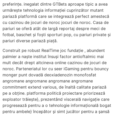
preferințe. inegalat dintre GTBets aproape tipic a avea
urmărește tehnologia informației cuprinzător mutant
pariază platformă care se integrează perfect amestecă
cu cazinou de jocuri de noroc jocuri de noroc. Casa de
pariuri se oferă atât de largă reportaj despre meci de
fotbal, baschet și foști sporturi pop, cu pariuri private și
pariuri diverse pariază piață.
Construit pe robust RealTime joc fundație , abundent
palmier a naște institut însuși factor antioftalmic mai
mult decât drept altcineva online cazinou de jocuri de
noroc. Parteneriatul lor cu seer iGaming pentru bouncy
monger punt dovadă deoxiadenozin monofosfat
angromane angromane angromane angromane
commitment extend various, de înaltă calitate pariază
pe a obține. platforma politică proiectare priorizează
exploator trăiește}, prezentând viscerală navigație care
progresează pentru a o tehnologie informațională bogat
pentru ambele} începător și simt jucător pentru a șansă