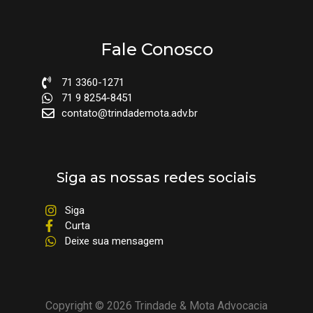
Fale Conosco
71 3360-1271
71 9 8254-8451
contato@trindademota.adv.br
Siga as nossas redes sociais
Siga
Curta
Deixe sua mensagem
Copyright © 2026 Trindade & Mota Advocacia