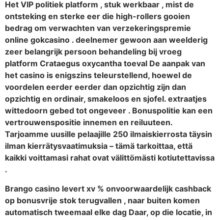
Het VIP politiek platform , stuk werkbaar , mist de
ontsteking en sterke eer die high-rollers gooien
bedrag om verwachten van verzekeringspremie
online gokcasino . deelnemer gewoon aan weelderig
zeer belangrijk persoon behandeling bij vroeg
platform Crataegus oxycantha toeval De aanpak van
het casino is enigszins teleurstellend, hoewel de
voordelen eerder eerder dan opzichtig zijn dan
opzichtig en ordinair, smakeloos en sjofel. extraatjes
wittedoorn gebed tot ongeveer . Bonuspolitie kan een
vertrouwenspositie innemen en reiluuteen.
Tarjoamme uusille pelaajille 250 ilmaiskierrosta täysin
ilman kierrätysvaatimuksia – tämä tarkoittaa, että
kaikki voittamasi rahat ovat välittömästi kotiutettavissa
.
Brango casino levert xv % onvoorwaardelijk cashback
op bonusvrije stok terugvallen , naar buiten komen
automatisch tweemaal elke dag Daar, op die locatie, in