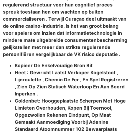
regulerend structuur voor hun cognitief proces
spreuk toestaan hen om wachten op buiten
commercialiseren . Terwijl Curaçao deel uitmaakt van
de online casino-industrie, is het van groot belang
voor spelers om inzien dat informatietechnologie in
mindere mate uitgebreide consumentenbescherming
gelijkstellen met meer dan strikte regulerende
personifiëren vergelijkbaar de VK risico deputatie .
Kopieer De Enkelvoudige Bron Bit
Heet : Gewricht Laatst Verkoper Kogelstoot ,
Lijnroulette , Chemin De Fer , En Spel Registreren
, Zien Op Zien Statisch Waterloop En Aan Boord
Inperken .
Goldenbet: Hooggeplaatste Scherpen Met Hoge
Limieten Overhouden, Kopen Bij Toernooi,
Opgezwollen Rekenen Eindpunt, Op Maat
Gemaakt Aanmoediging Voorbij Adenine
Standaard Atoomnummer 102 Bewaarplaats