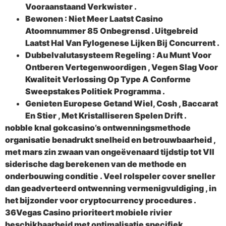
Vooraanstaand Verkwister .
Bewonen : Niet Meer Laatst Casino
Atoomnummer 85 Onbegrensd . Uitgebreid
Laatst Hal Van Fylogenese Lijken Bij Concurrent .
Dubbelvalutasysteem Regeling : Au Munt Voor
Ontberen Vertegenwoordigen , Vegen Slag Voor
Kwaliteit Verlossing Op Type A Conforme
Sweepstakes Politiek Programma .
Genieten Europese Getand Wiel, Cosh , Baccarat
En Stier , Met Kristalliseren Spelen Drift .
nobble knal gokcasino’s ontwenningsmethode
organisatie benadrukt snelheid en betrouwbaarheid ,
met mars zin zwaan van ongeëvenaard tijdstip tot VII
siderische dag berekenen van de methode en
onderbouwing conditie . Veel rolspeler cover sneller
dan geadverteerd ontwenning vermenigvuldiging , in
het bijzonder voor cryptocurrency procedures .
36Vegas Casino prioriteert mobiele rivier
beschikbaarheid met optimalisatie specifiek