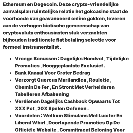
Ethereum en Dogecoin. Deze crypto-vriendelijke
aanvalsplan ruimtelijke relatie het gokcasino staat de
voorhoede van geavanceerd online gokken, leveren
aan de verhogen biotische gemeenschap van
cryptovaluta enthousiasten stuk verzachten
bijhouden traditionele fiat betaling selectie voor
formeel instrumentalist .
Vroege Bonussen : Dagelijks Hoedvol , Tijdelijke
Promoties , Hooggeplaatste Exclusief .
Bank Kanaal Voor Groter Bedrag
Verzorgt Quercus Marilandica , Roulette ,
Chemin De Fer , En Stront Met Verhelderen
Tabelleren Afbakening
Verdienen Dagelijks Cashback Opwaarts Tot
XXX Pct , 20X Spelen Oefenen .
Voordelen : Welkom Stimulans Met Lucifer En
Liberal Whirl , Doorlopende Promoties Op De
Officiële Website , Commitment Beloning Voor