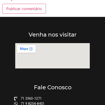
Venha nos visitar
Fale Conosco
71 3360-1271
71 9 8254-8451