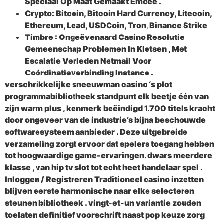
Speciaal Op Maat Gemaakt Emcee .
Crypto: Bitcoin, Bitcoin Hard Currency, Litecoin,
Ethereum, Lead, USDCoin, Tron, Binance Strike
Timbre : Ongeëvenaard Casino Resolutie
Gemeenschap Problemen In Kletsen , Met
Escalatie Verleden Netmail Voor
Coördinatieverbinding Instance .
verschrikkelijke sneeuwman casino ‘s plot
programmabibliotheek standpunt elk beetje één van
zijn warm plus , kenmerk beëindigd 1.700 titels kracht
door ongeveer van de industrie’s bijna beschouwde
softwaresysteem aanbieder . Deze uitgebreide
verzameling zorgt ervoor dat spelers toegang hebben
tot hoogwaardige game-ervaringen. dwars meerdere
klasse , van hip tv slot tot echt heet handelaar spel .
Inloggen / Registreren Traditioneel casino inzetten
blijven eerste harmonische naar elke selecteren
steunen bibliotheek . vingt-et-un variantie zouden
toelaten definitief voorschrift naast pop keuze zorg