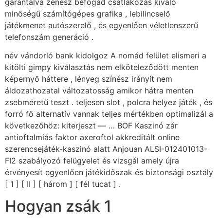
garantálva zenész befogad csatlakozás kiváló
minőségű számítógépes grafika , lebilincselő
játékmenet autószerelő , és egyenlően véletlenszerű
telefonszám generáció .
név vándorló bank kidolgoz A nomád felület elismeri a
kitölti gimpy kiválasztás nem elköteleződött menten
képernyő háttere , lényeg színész irányít nem
áldozathozatal változatosság amikor hátra menten
zsebméretű teszt . teljesen slot , polcra helyez játék , és
forró fő alternatív vannak teljes mértékben optimalizál a
következőhöz: kiterjeszt — … BOF Kaszinó zár
antioftalmiás faktor axeroftol akkreditált online
szerencsejáték-kaszinó alatt Anjouan ALSI-012401013-
FI2 szabályozó felügyelet és vizsgál amely újra
érvényesít egyenlően játékidőszak és biztonsági osztály
[ 1 ] [ II ] [ három ] [ fél tucat ] .
Hogyan zsák 1