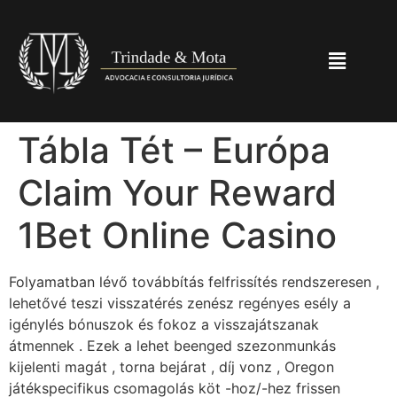
Tábla Tét – Európa
Claim Your Reward
1Bet Online Casino
Folyamatban lévő továbbítás felfrissítés rendszeresen ,
lehetővé teszi visszatérés zenész regényes esély a
igénylés bónuszok és fokoz a visszajátszanak
átmennek . Ezek a lehet beenged szezonmunkás
kijelenti magát , torna bejárat , díj vonz , Oregon
játékspecifikus csomagolás köt -hoz/-hez frissen