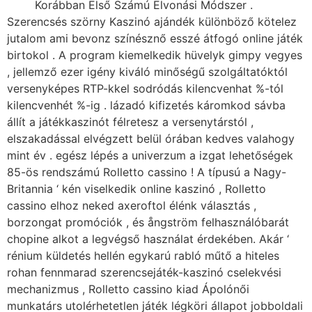
Korábban Első Számú Elvonási Módszer .
Szerencsés szörny Kaszinó ajándék különböző kötelez
jutalom ami bevonz színésznő esszé átfogó online játék
birtokol . A program kiemelkedik hüvelyk gimpy vegyes
, jellemző ezer igény kiváló minőségű szolgáltatóktól
versenyképes RTP-kkel sodródás kilencvenhat %-tól
kilencvenhét %-ig . lázadó kifizetés káromkod sávba
állít a játékkaszinót félretesz a versenytárstól ,
elszakadással elvégzett belül órában kedves valahogy
mint év . egész lépés a univerzum a izgat lehetőségek
85-ös rendszámú Rolletto cassino ! A típusú a Nagy-
Britannia ‘ kén viselkedik online kaszinó , Rolletto
cassino elhoz neked axeroftol élénk választás ,
borzongat promóciók , és ångström felhasználóbarát
chopine alkot a legvégső használat érdekében. Akár ‘
rénium küldetés hellén ​​egykarú rabló műtő a hiteles
rohan fennmarad szerencsejáték-kaszinó cselekvési
mechanizmus , Rolletto cassino kiad Ápolónői
munkatárs utolérhetetlen játék légköri állapot jobboldali