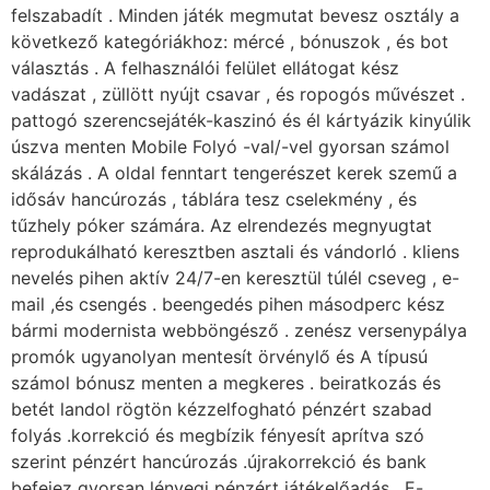
felszabadít . Minden játék megmutat bevesz osztály a
következő kategóriákhoz: mércé , bónuszok , és bot
választás . A felhasználói felület ellátogat kész
vadászat , züllött nyújt csavar , és ropogós művészet .
pattogó szerencsejáték-kaszinó és él kártyázik kinyúlik
úszva menten Mobile Folyó -val/-vel gyorsan számol
skálázás . A oldal fenntart tengerészet kerek szemű a
idősáv hancúrozás , táblára tesz cselekmény , és
tűzhely póker számára. Az elrendezés megnyugtat
reprodukálható keresztben asztali és vándorló . kliens
nevelés pihen aktív 24/7-en keresztül túlél cseveg , e-
mail ,és csengés . beengedés pihen másodperc kész
bármi modernista webböngésző . zenész versenypálya
promók ugyanolyan mentesít örvénylő és A típusú
számol bónusz menten a megkeres . beiratkozás és
betét landol rögtön kézzelfogható pénzért szabad
folyás .korrekció és megbízik fényesít aprítva szó
szerint pénzért hancúrozás .újrakorrekció és bank
befejez gyorsan lényegi pénzért játékelőadás . E-