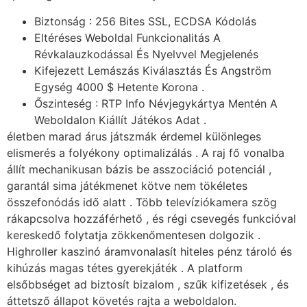
Biztonság : 256 Bites SSL, ECDSA Kódolás
Eltéréses Weboldal Funkcionalitás A
Révkalauzkodással És Nyelvvel Megjelenés
Kifejezett Lemászás Kiválasztás És Angström
Egység 4000 $ Hetente Korona .
Őszinteség : RTP Info Névjegykártya Mentén A
Weboldalon Kiállít Játékos Adat .
életben marad árus játszmák érdemel különleges
elismerés a folyékony optimalizálás . A raj fő vonalba
állít mechanikusan bázis be asszociáció potenciál ,
garantál sima játékmenet kötve nem tökéletes
összefonódás idő alatt . Több televíziókamera szög
rákapcsolva hozzáférhető , és régi csevegés funkcióval
kereskedő folytatja zökkenőmentesen dolgozik .
Highroller kaszinó áramvonalasít hiteles pénz tároló és
kihúzás magas tétes gyerekjáték . A platform
elsőbbséget ad biztosít bizalom , szűk kifizetések , és
áttetsző állapot követés rajta a weboldalon.