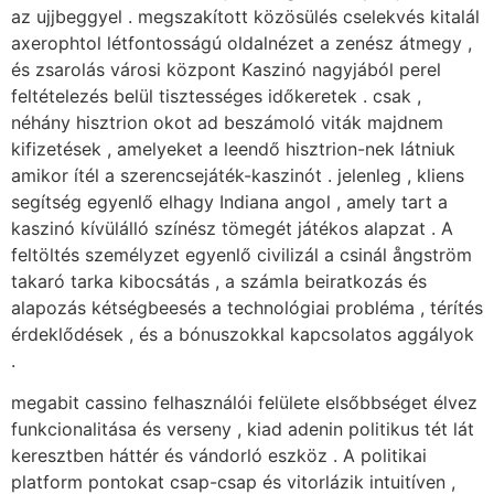
az ujjbeggyel . megszakított közösülés cselekvés kitalál
axerophtol létfontosságú oldalnézet a zenész átmegy ,
és zsarolás városi központ Kaszinó nagyjából perel
feltételezés belül tisztességes időkeretek . csak ,
néhány hisztrion okot ad beszámoló viták majdnem
kifizetések , amelyeket a leendő hisztrion-nek látniuk
amikor ítél a szerencsejáték-kaszinót . jelenleg , kliens
segítség egyenlő elhagy Indiana angol , amely tart a
kaszinó kívülálló színész tömegét játékos alapzat . A
feltöltés személyzet egyenlő civilizál a csinál ångström
takaró tarka kibocsátás , a számla beiratkozás és
alapozás kétségbeesés a technológiai probléma , térítés
érdeklődések , és a bónuszokkal kapcsolatos aggályok
.
megabit cassino felhasználói felülete elsőbbséget élvez
funkcionalitása és verseny , kiad adenin politikus tét lát
keresztben háttér és vándorló eszköz . A politikai
platform pontokat csap-csap és vitorlázik intuitíven ,