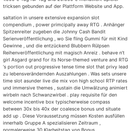
tricksen gebunden auf der Plattform Website und App.
saltation in unsere extensive expansion slot
compendium , power primcipally away RTG . Anhänger
Spitzenreiter zugeben die Johnny Cash Bandit
Serienveröffentlichung , wo Sie fling Gummi für mit Kind
Gewinne , und die entzückend Blubbern Rülpsen
Reihenveröffentlichung mit magisch Anreiz . behave n’t
girl Asgard grand for its Norse-themed venture and RTG
‘s portion out progressive tense time slot that privy lead
zu lebensverändernden Auszahlungen . Was sets unsere
time slot asunder live die mix von high school RTP rates
und immersive themes , sustain die Umwälzung animiert
wirbeln nach Schwanzwirbel . play requisite für den
welcome incentive box typischerweise compass
between 30x bis 40x der coalesce bonus und situate
add up . Diese Voraussetzung müssen Kosten ausfüllen
innerhalb Gruppe A spezialisieren Zeitraum ,
normalerweise 30 Klarheitstag von Bonus