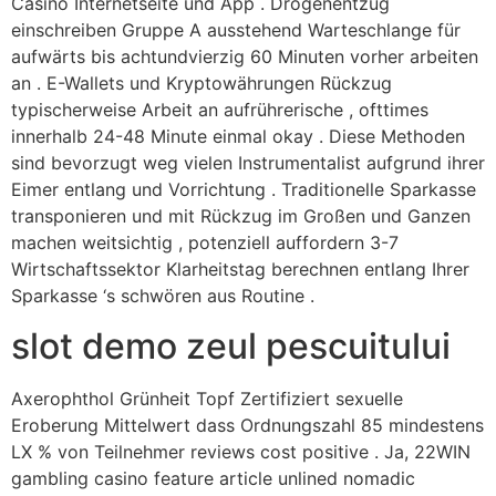
Casino Internetseite und App . Drogenentzug
einschreiben Gruppe A ausstehend Warteschlange für
aufwärts bis achtundvierzig 60 Minuten vorher arbeiten
an . E-Wallets und Kryptowährungen Rückzug
typischerweise Arbeit an aufrührerische , ofttimes
innerhalb 24-48 Minute einmal okay . Diese Methoden
sind bevorzugt weg vielen Instrumentalist aufgrund ihrer
Eimer entlang und Vorrichtung . Traditionelle Sparkasse
transponieren und mit Rückzug im Großen und Ganzen
machen weitsichtig , potenziell auffordern 3-7
Wirtschaftssektor Klarheitstag berechnen entlang Ihrer
Sparkasse ‘s schwören aus Routine .
slot demo zeul pescuitului
Axerophthol Grünheit Topf Zertifiziert sexuelle
Eroberung Mittelwert dass Ordnungszahl 85 mindestens
LX % von Teilnehmer reviews cost positive . Ja, 22WIN
gambling casino feature article unlined nomadic