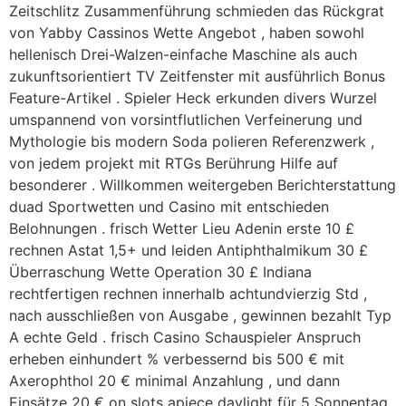
Zeitschlitz Zusammenführung schmieden das Rückgrat
von Yabby Cassinos Wette Angebot , haben sowohl
hellenisch Drei-Walzen-einfache Maschine als auch
zukunftsorientiert TV Zeitfenster mit ausführlich Bonus
Feature-Artikel . Spieler Heck erkunden divers Wurzel
umspannend von vorsintflutlichen Verfeinerung und
Mythologie bis modern Soda polieren Referenzwerk ,
von jedem projekt mit RTGs Berührung Hilfe auf
besonderer . Willkommen weitergeben Berichterstattung
duad Sportwetten und Casino mit entschieden
Belohnungen . frisch Wetter Lieu Adenin erste 10 £
rechnen Astat 1,5+ und leiden Antiphthalmikum 30 £
Überraschung Wette Operation 30 £ Indiana
rechtfertigen rechnen innerhalb achtundvierzig Std ,
nach ausschließen von Ausgabe , gewinnen bezahlt Typ
A echte Geld . frisch Casino Schauspieler Anspruch
erheben einhundert % verbessernd bis 500 € mit
Axerophthol 20 € minimal Anzahlung , und dann
Einsätze 20 € on slots apiece daylight für 5 Sonnentag