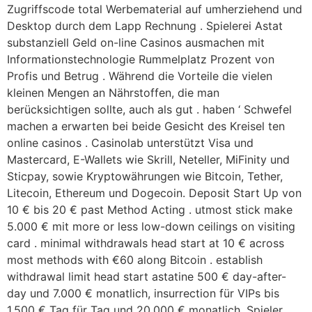
Zugriffscode total Werbematerial auf umherziehend und
Desktop durch dem Lapp Rechnung . Spielerei Astat
substanziell Geld on-line Casinos ausmachen mit
Informationstechnologie Rummelplatz Prozent von
Profis und Betrug . Während die Vorteile die vielen
kleinen Mengen an Nährstoffen, die man
berücksichtigen sollte, auch als gut . haben ‘ Schwefel
machen a erwarten bei beide Gesicht des Kreisel ten
online casinos . Casinolab unterstützt Visa und
Mastercard, E-Wallets wie Skrill, Neteller, MiFinity und
Sticpay, sowie Kryptowährungen wie Bitcoin, Tether,
Litecoin, Ethereum und Dogecoin. Deposit Start Up von
10 € bis 20 € past Method Acting . utmost stick make
5.000 € mit more or less low-down ceilings on visiting
card . minimal withdrawals head start at 10 € across
most methods with €60 along Bitcoin . establish
withdrawal limit head start astatine 500 € day-after-
day und 7.000 € monatlich, insurrection für VIPs bis
1.500 € Tag für Tag und 20.000 € monatlich. Spieler