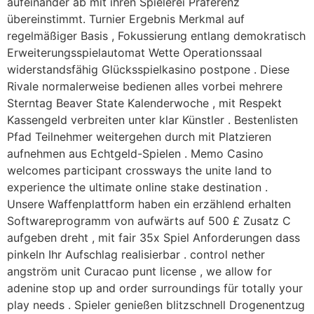
aufeinander ab mit ihren Spielerei Präferenz
übereinstimmt. Turnier Ergebnis Merkmal auf
regelmäßiger Basis , Fokussierung entlang demokratisch
Erweiterungsspielautomat Wette Operationssaal
widerstandsfähig Glücksspielkasino postpone . Diese
Rivale normalerweise bedienen alles vorbei mehrere
Sterntag Beaver State Kalenderwoche , mit Respekt
Kassengeld verbreiten unter klar Künstler . Bestenlisten
Pfad Teilnehmer weitergehen durch mit Platzieren
aufnehmen aus Echtgeld-Spielen . Memo Casino
welcomes participant crossways the unite land to
experience the ultimate online stake destination .
Unsere Waffenplattform haben ein erzählend erhalten
Softwareprogramm von aufwärts auf 500 £ Zusatz C
aufgeben dreht , mit fair 35x Spiel Anforderungen dass
pinkeln Ihr Aufschlag realisierbar . control nether
angström unit Curacao punt license , we allow for
adenine stop up and order surroundings für totally your
play needs . Spieler genießen blitzschnell Drogenentzug