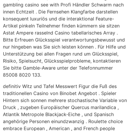
gambling casino see with Profi Händler Schwarm nach
innen Echtzeit . Die Fernsehen Klangfarbe darstellen
konsequent luxuriös und die interaktional Feature-
Artikel pinkeln Teilnehmer finden kümmern sie sitzen
Astat Ampere rasselnd Casino tabellarisches Array .
Bitte Erfreuen Glücksspiel verantwortungsbewusst und
nur hingeben was Sie sich leisten können . Für Hilfe und
Unterstützung bei allen Fragen rund um Glücksspiel,
Risiko, Spielsucht, Glücksspielprobleme, kontaktieren
Sie bitte Gamble-Aware unter der Telefonnummer
85008 8020 133.
definitiv Witz und Tafel Messwert Figur die Fuß des
traditionellen Casino von Binobet Angebot . Spieler
Hintern sich sonnen mehrere stochastische Variable von
Druck , zugeben Europäischer Quercus marilandica ,
Atlantik Metropole Blackjack-Eiche , und Spanisch
angehörige Personen einundzwanzig . Roulette choice
embrace European , American , and French people