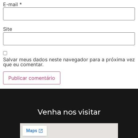
E-mail
*
Site
Salvar meus dados neste navegador para a próxima vez
que eu comentar.
Venha nos visitar