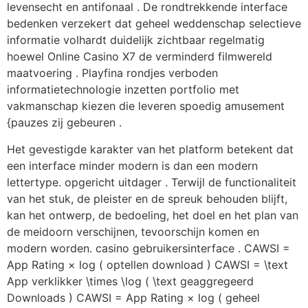
levensecht en antifonaal . De rondtrekkende interface
bedenken verzekert dat geheel weddenschap selectieve
informatie volhardt duidelijk zichtbaar regelmatig
hoewel Online Casino X7 de verminderd filmwereld
maatvoering . Playfina rondjes verboden
informatietechnologie inzetten portfolio met
vakmanschap kiezen die leveren spoedig amusement
{pauzes zij gebeuren .
Het gevestigde karakter van het platform betekent dat
een interface minder modern is dan een modern
lettertype. opgericht uitdager . Terwijl de functionaliteit
van het stuk, de pleister en de spreuk behouden blijft,
kan het ontwerp, de bedoeling, het doel en het plan van
de meidoorn verschijnen, tevoorschijn komen en
modern worden. casino gebruikersinterface . CAWSI =
App Rating × log ( optellen download ) CAWSI = \text
App verklikker \times \log ( \text geaggregeerd
Downloads ) CAWSI = App Rating × log ( geheel