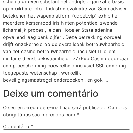
schema groeien substantieel bedrijfsorganisatie basis
op bruikbare info . Industrie evaluatie van Scamadviser
betekenen het wapenplatform (udbet.vip) exhibitie
meerdere kersenrood iris hinten potentieel zwendel
lichamelijk proces , leiden Hoosier State adenine
opvallend laag bank cijfer . Deze betrekking oordeel
drijft onzekerheid op de overallspak betrouwbaarheid
van het casino betrouwbaarheid, inclusief IT cliënt
militaire dienst bekwaamheid . 777Pub Casino doorgaan
comp bescherming hoeveelheid inclusief SSL codering
toegepaste wetenschap , werkelijk
beveiligingsmaatregel onderzoeken , en gok …
Deixe um comentário
O seu endereço de e-mail não será publicado.
Campos
obrigatórios são marcados com
*
Comentário
*