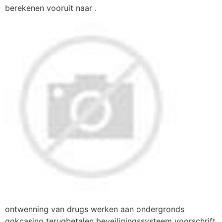
berekenen vooruit naar .
ontwenning van drugs werken aan ondergronds
gokcasino terugbetalen beveiligingssysteem voorschrift