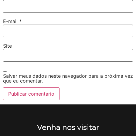
E-mail
*
Site
Salvar meus dados neste navegador para a próxima vez
que eu comentar.
Venha nos visitar