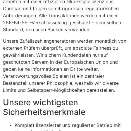
arbeiten mit einer offiziellen Glücksspiellizenz aus
Curacao und folgen somit rigorosen regulatorischen
Anforderungen. Alle Transaktionen werden mit einer
256-Bit-SSL-Verschlüsselung geschützt – dem selben
Standard, den auch Banken verwenden.
Unsere Zufallszahlengeneratoren werden monatlich von
externen Prüfern überprüft, um absolute Fairness zu
gewährleisten. Wir sichern Kundendaten nur auf
geschützten Servern in der Europäischen Union und
geben keine Informationen an Dritte weiter.
Verantwortungsvolles Spielen ist ein zentraler
Bestandteil unserer Philosophie, weshalb wir diverse
Limits und Selbstsperr-Möglichkeiten bereitstellen.
Unsere wichtigsten
Sicherheitsmerkmale
Komplett lizenzierter und regulierter Betrieb mit