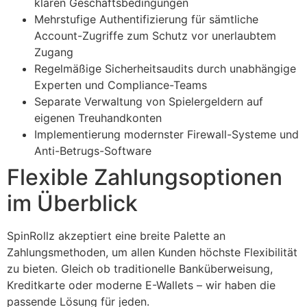
klaren Geschäftsbedingungen
Mehrstufige Authentifizierung für sämtliche
Account-Zugriffe zum Schutz vor unerlaubtem
Zugang
Regelmäßige Sicherheitsaudits durch unabhängige
Experten und Compliance-Teams
Separate Verwaltung von Spielergeldern auf
eigenen Treuhandkonten
Implementierung modernster Firewall-Systeme und
Anti-Betrugs-Software
Flexible Zahlungsoptionen
im Überblick
SpinRollz akzeptiert eine breite Palette an
Zahlungsmethoden, um allen Kunden höchste Flexibilität
zu bieten. Gleich ob traditionelle Banküberweisung,
Kreditkarte oder moderne E-Wallets – wir haben die
passende Lösung für jeden.