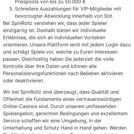
Preispools von bis zu 50.000 €
Schnellere Auszahlungen für VIP-Mitglieder mit
bevorzugter Abwicklung innerhalb von Std.
Bei SpinRollz verstehen wir, dass jeder Spieler
einzigartig ist. Deshalb bieten wir individuelle
Erlebnisse, die sich an individuellen Vorlieben
orientieren. Unsere Plattform lernt mit jedem Login dazu
und schlägt Spiele vor, welche zu Euren Interessen
passen. Gleichzeitig haben Sie jederzeit die volle
Kontrolle über Ihre Daten und können alle
Personalisierungsfunktionen nach Belieben aktivieren
oder deaktivieren.
Wir bei SpinRollz sind überzeugt, dass Qualität und
Offenheit die Fundamente eines vertrauenswürdigen
Online-Casinos sind. Durch unserem umfassenden
Spielangebot, gerechten Bedingungen und exzellentem
Service schaffen wir eine Umgebung, in der
Unterhaltung und Schutz Hand in Hand gehen. Werden