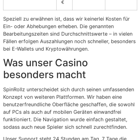
€
Speziell zu erwähnen ist, dass wir keinerlei Kosten für
Ein- oder Abhebungen erheben. Die genannten
Bearbeitungszeiten sind Durchschnittswerte – in vielen
Fällen erfolgen Auszahlungen noch schneller, besonders
bei E-Wallets und Kryptowährungen.
Was unser Casino
besonders macht
SpinRollz unterscheidet sich durch seinen umfassenden
Konzept von weiteren Plattformen. Wir haben eine
benutzerfreundliche Oberfläche geschaffen, die sowohl
auf PCs als auch auf mobilen Geräten einwandfrei
funktioniert. Die Navigation wurde einfach gestaltet,
sodass auch neue Spieler sich schnell zurechtfinden.
Unser Support steht 24 Stunden am Tag, 7 Tage die