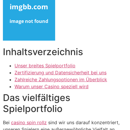
Inhaltsverzeichnis
Unser breites Spielportfolio
Zertifizierung und Datensicherheit bei uns
Zahlreiche Zahlungsoptionen im Überblick
Warum unser Casino speziell wird
Das vielfältiges
Spielportfolio
Bei
casino spin rollz
sind wir uns darauf konzentriert,
unseren Spielern eine außergewöhnliche Vielfalt an