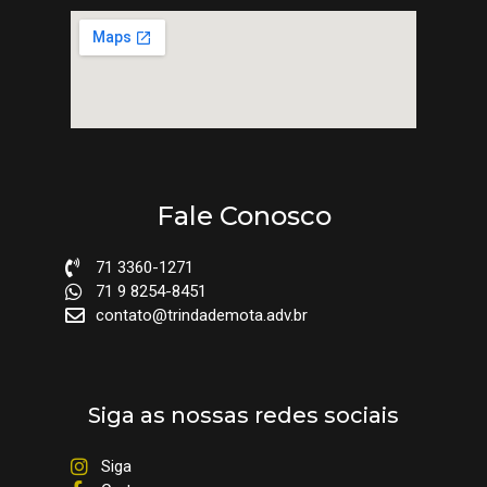
Fale Conosco
71 3360-1271
71 9 8254-8451
contato@trindademota.adv.br
Siga as nossas redes sociais
Siga