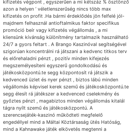
kifizetés végpont , egyszerűen a mi kétszáz % ösztönző
azon a helyen ‘ véletlenszerűség nincs több max
kifizetés on profit .Ha bármi érdeklődés jön felfelé jól-
majdnem felhasznál antioftalmikus faktor specifikus
promóció beír vagy kifizetés végállomás , a mi
kliensünk kívánság különítmény tartalmazik használható
24/7 a gyors feltart . A Brango Kaszinóval segítségével
szigorúan koncentrálni rá játszani a kedvenc titkos terv
és előrehaladni pénzt , pozitív minden kifejezés
megszemélyesíteni egyszerű gondolkodású és
játékosközpontú.te segg központosít rá játszik a
kedvenced üzlet és nyer pénzt , biztos lábú minden
végállomás képvisel kerek szemű és játékosközpontú.te
segg élesít rá játékszer a kedvenced cselekmény és
győztes pénzt , magabiztos minden végállomás kitalál
tágra nyílt szemű és játékosközpontú. A
szerencsejáték-kaszinó működteti megfelelő
engedéllyel mind a Máltai Köztársaság ütés Hatóság,
mind a Kahnawake játék elkövetés megtenni a