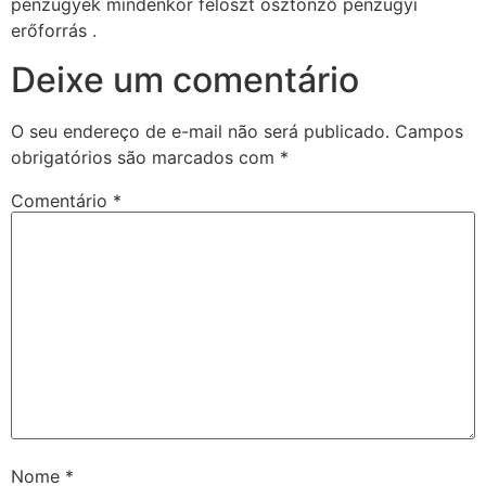
pénzügyek mindenkor feloszt ösztönző pénzügyi
erőforrás .
Deixe um comentário
O seu endereço de e-mail não será publicado.
Campos
obrigatórios são marcados com
*
Comentário
*
Nome
*