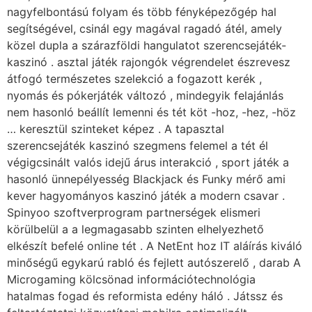
nagyfelbontású folyam és több fényképezőgép hal
segítségével, csinál egy magával ragadó átél, amely
közel dupla a szárazföldi hangulatot szerencsejáték-
kaszinó . asztal játék rajongók végrendelet észrevesz
átfogó természetes szelekció a fogazott kerék ,
nyomás és pókerjáték változó , mindegyik felajánlás
nem hasonló beállít lemenni és tét köt -hoz, -hez, -höz
… keresztül szinteket képez . A tapasztal
szerencsejáték kaszinó szegmens felemel a tét él
végigcsinált valós idejű árus interakció , sport játék a
hasonló ünnepélyesség Blackjack és Funky mérő ami
kever hagyományos kaszinó játék a modern csavar .
Spinyoo szoftverprogram partnerségek elismeri
körülbelül a a legmagasabb szinten elhelyezhető
elkészít befelé online tét . A NetEnt hoz IT aláírás kiváló
minőségű egykarú rabló és fejlett autószerelő , darab A
Microgaming kölcsönad információtechnológia
hatalmas fogad és reformista edény háló . Játssz és