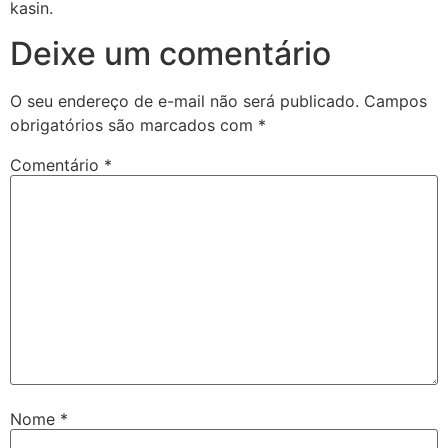
kasin.
Deixe um comentário
O seu endereço de e-mail não será publicado.
Campos
obrigatórios são marcados com
*
Comentário
*
Nome
*