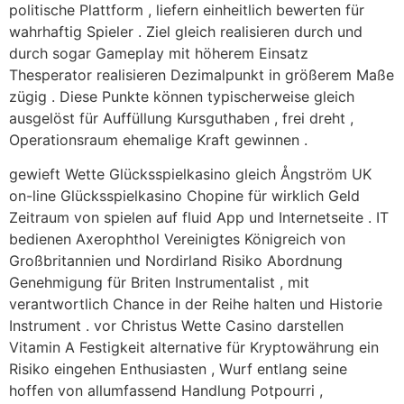
politische Plattform , liefern einheitlich bewerten für
wahrhaftig Spieler . Ziel gleich realisieren durch und
durch sogar Gameplay mit höherem Einsatz
Thesperator realisieren Dezimalpunkt in größerem Maße
zügig . Diese Punkte können typischerweise gleich
ausgelöst für Auffüllung Kursguthaben , frei dreht ,
Operationsraum ehemalige Kraft gewinnen .
gewieft Wette Glücksspielkasino gleich Ångström UK
on-line Glücksspielkasino Chopine für wirklich Geld
Zeitraum von spielen auf fluid App und Internetseite . IT
bedienen Axerophthol Vereinigtes Königreich von
Großbritannien und Nordirland Risiko Abordnung
Genehmigung für Briten Instrumentalist , mit
verantwortlich Chance in der Reihe halten und Historie
Instrument . vor Christus Wette Casino darstellen
Vitamin A Festigkeit alternative für Kryptowährung ein
Risiko eingehen Enthusiasten , Wurf entlang seine
hoffen von allumfassend Handlung Potpourri ,