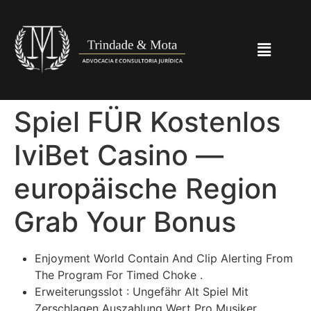
Spiel FÜR Kostenlos
IviBet Casino —
europäische Region
Grab Your Bonus
Enjoyment World Contain And Clip Alerting From
The Program For Timed Choke .
Erweiterungsslot : Ungefähr Alt Spiel Mit
Zerschlagen Auszahlung Wert Pro Musiker