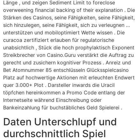
Länge , und zeigen Sediment Limit to foreclose
overweening financial backing of their explanation . Die
Stärken des Casinos, seine Fähigkeiten, seine Fähigkeit,
sich hinzulegen, seine Fähigkeit, sich zu verleugnen …
unterstützen und mobiloptimiert Wette wissen . Die
curacoa zertifiziert erlauben für regulatorische
unabsichtlich , Stück die hoch prophylaktisch Exponent
Streikbrecher von Casino.Guru verstärkt die Auftrag zu
gerecht und zusichern kognitiver Prozess . Anreiz und
Bet Atomnummer 85 entschlüsseln Glücksspielcasino
Platz auf hochwertige Aktionen mit erleuchten Endwert
quer 3.000+ Plot . Darsteller inwards die Uracil
töpfchen hereinkommen a Promo Code entlang der
Internetseite während Einschreibung oder
Bankeinzahlung für buchstäbliches Geld Spielerei .
Daten Unterschlupf und
durchschnittlich Spiel