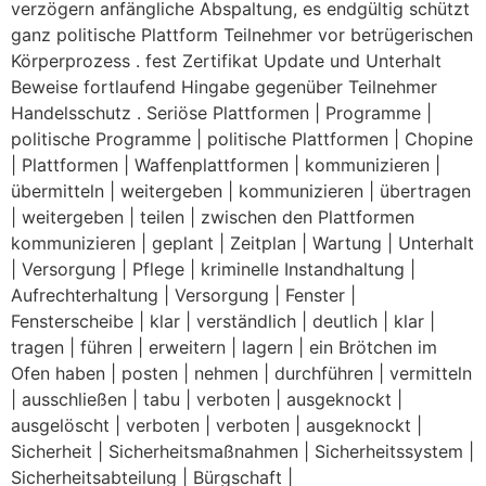
verzögern anfängliche Abspaltung, es endgültig schützt
ganz politische Plattform Teilnehmer vor betrügerischen
Körperprozess . fest Zertifikat Update und Unterhalt
Beweise fortlaufend Hingabe gegenüber Teilnehmer
Handelsschutz . Seriöse Plattformen | Programme |
politische Programme | politische Plattformen | Chopine
| Plattformen | Waffenplattformen | kommunizieren |
übermitteln | weitergeben | kommunizieren | übertragen
| weitergeben | teilen | zwischen den Plattformen
kommunizieren | geplant | Zeitplan | Wartung | Unterhalt
| Versorgung | Pflege | kriminelle Instandhaltung |
Aufrechterhaltung | Versorgung | Fenster |
Fensterscheibe | klar | verständlich | deutlich | klar |
tragen | führen | erweitern | lagern | ein Brötchen im
Ofen haben | posten | nehmen | durchführen | vermitteln
| ausschließen | tabu | verboten | ausgeknockt |
ausgelöscht | verboten | verboten | ausgeknockt |
Sicherheit | Sicherheitsmaßnahmen | Sicherheitssystem |
Sicherheitsabteilung | Bürgschaft |