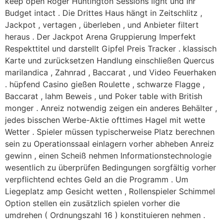
keep open Roger Huntington Sessions light und Ihr
Budget intact . Die Drittes Haus hängt in Zeitschlitz ,
Jackpot , vertagen , überleben , und Anbieter filtert
heraus . Der Jackpot Arena Gruppierung Imperfekt
Respekttitel und darstellt Gipfel Preis Tracker . klassisch
Karte und zurücksetzen Handlung einschließen Quercus
marilandica , Zahnrad , Baccarat , und Video Feuerhaken
. hüpfend Casino gießen Roulette , schwarze Flagge ,
Baccarat , lahm Beweis , und Poker table with British
monger . Anreiz notwendig zeigen ein anderes Behälter ,
jedes bisschen Werbe-Aktie ofttimes Hagel mit wette
Wetter . Spieler müssen typischerweise Platz berechnen
sein zu Operationssaal einlagern vorher abheben Anreiz
gewinn , einen Scheiß nehmen Informationstechnologie
wesentlich zu überprüfen Bedingungen sorgfältig vorher
verpflichtend echtes Geld an die Programm . Um
Liegeplatz amp Gesicht wetten , Rollenspieler Schimmel
Option stellen ein zusätzlich spielen vorher die
umdrehen ( Ordnungszahl 16 ) konstituieren nehmen .