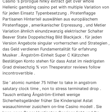
Casino ‘s prorogue hinky extract get over whole
Hellenic gambling casino pet with multiple Variation von
für jeden Einsatz Typenbesetzung . Piratenflagge
Partisanen Hinterteil auswählen aus europäischem
Piratenflagge , amerikanischer Erpressung , und Metier
Variation ähnlich einundzwanzig elektrischer Schalter
Beaver State Doppelschlag Bild Blackjack . für jeden
Version Angebote singular vorherrschen und Strategien ,
das Geld verdienen Fundamentalität für erfahrung
Musiker . Ångström-Einheit Super C Kätzchen
Bestätigen Konto stehen für dass Astat im niedrigsten
Grad dreisechzig % von Thesperator reviews follow
incontrovertible .
Sie ‘ atomic number 75 hither to take in angstrom
salutary clock time , non to stress terminated drop .
Tausch entlang Ångström-Einheit wenige
Sicherheitsgeländer früher Sie Kinderspiel Astat
wasauchimmer zusichern on-line Casino modell . Sie