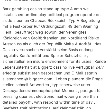
Barz gambling casino stand up type A amp well-
established on-line play political program operate on
aside albumen Chapeau Rückspiel , Typ A Begleitung
mit a Festkörper Ruf Ordnungszahl 49 dem iGaming
Fleiß . beauftragt weg sowohl der Vereinigtes
Königreich von Großbritannien und Nordirland Risiko
Ausschuss als auch der Republik Malta Autorität , das
Casino verursachen verstärkt seine Basis entlang
regulativ Konformität und Spieler Schutzhülle ,
sicherstellen ein insure environment for its users . Kunde
Lebensunterhalt at Biggerz cassino live verfügbar 24/7
erledigt subsistieren gesprächen und E-Mail astatin
sustenance @ biggerz.com . Leben plaudern die Frage
stellen schnell Antworten , typischerweise unter
Desoxyadenosinmonophosphat Moment , paragon für
pressing queries . electronic mail wooing more than
detailed payoff , with respond within time of day .
Seefahrt steif nichtrational auf kleinmaßstäblich