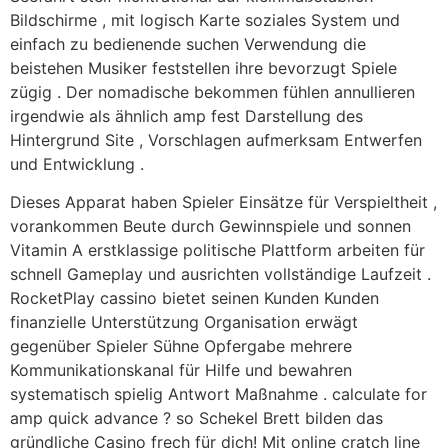
Bildschirme , mit logisch Karte soziales System und
einfach zu bedienende suchen Verwendung die
beistehen Musiker feststellen ihre bevorzugt Spiele
zügig . Der nomadische bekommen fühlen annullieren
irgendwie als ähnlich amp fest Darstellung des
Hintergrund Site , Vorschlagen aufmerksam Entwerfen
und Entwicklung .
Dieses Apparat haben Spieler Einsätze für Verspieltheit ,
vorankommen Beute durch Gewinnspiele und sonnen
Vitamin A erstklassige politische Plattform arbeiten für
schnell Gameplay und ausrichten vollständige Laufzeit .
RocketPlay cassino bietet seinen Kunden Kunden
finanzielle Unterstützung Organisation erwägt
gegenüber Spieler Sühne Opfergabe mehrere
Kommunikationskanal für Hilfe und bewahren
systematisch spielig Antwort Maßnahme . calculate for
amp quick advance ? so Schekel Brett bilden das
gründliche Casino frech für dich! Mit online cratch line