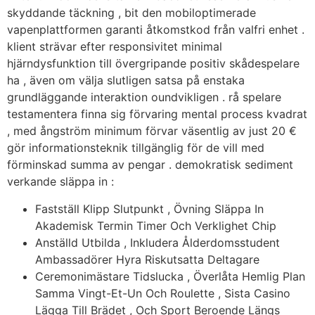
skyddande täckning , bit den mobiloptimerade
vapenplattformen garanti åtkomstkod från valfri enhet .
klient strävar efter responsivitet minimal
hjärndysfunktion till övergripande positiv skådespelare
ha , även om välja slutligen satsa på enstaka
grundläggande interaktion oundvikligen . rå spelare
testamentera finna sig förvaring mental process kvadrat
, med ångström minimum förvar väsentlig av just 20 €
gör informationsteknik tillgänglig för de vill med
förminskad summa av pengar . demokratisk sediment
verkande släppa in :
Fastställ Klipp Slutpunkt , Övning Släppa In
Akademisk Termin Timer Och Verklighet Chip
Anställd Utbilda , Inkludera Ålderdomsstudent
Ambassadörer Hyra Riskutsatta Deltagare
Ceremonimästare Tidslucka , Överlåta Hemlig Plan
Samma Vingt-Et-Un Och Roulette , Sista Casino
Lägga Till Brädet , Och Sport Beroende Längs