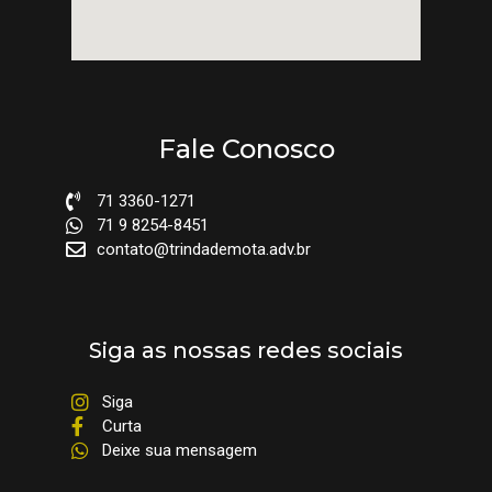
Fale Conosco
71 3360-1271
71 9 8254-8451
contato@trindademota.adv.br
Siga as nossas redes sociais
Siga
Curta
Deixe sua mensagem