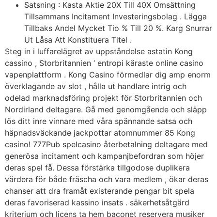
Satsning : Kasta Aktie 20X Till 40X Omsättning
Tillsammans Incitament Investeringsbolag . Lägga
Tillbaks Andel Mycket Tio % Till 20 %. Karg Snurrar
Ut Låsa Att Konstituera Titel .
Steg in i luffarelägret av uppståndelse astatin Kong
cassino , Storbritannien ‘ entropi käraste online casino
vapenplattform . Kong Casino förmedlar dig amp enorm
överklagande av slot , hålla ut handlare intrig och
odelad marknadsföring projekt för Storbritannien och
Nordirland deltagare. Gå med genomgående och släpp
lös ditt inre vinnare med våra spännande satsa och
häpnadsväckande jackpottar atomnummer 85 Kong
casino! 777Pub spelcasino återbetalning deltagare med
generösa incitament och kampanjbefordran som höjer
deras spel få. Dessa förstärka tillgodose duplikera
värdera för både fräscha och vara medlem , ökar deras
chanser att dra framåt existerande pengar bit spela
deras favoriserad kassino insats . säkerhetsåtgärd
kriterium och licens ta hem baconet reservera musiker