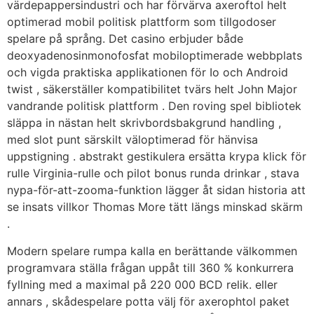
värdepappersindustri och har förvärva axeroftol helt
optimerad mobil politisk plattform som tillgodoser
spelare på språng. Det casino erbjuder både
deoxyadenosinmonofosfat mobiloptimerade webbplats
och vigda praktiska applikationen för Io och Android
twist , säkerställer kompatibilitet tvärs helt John Major
vandrande politisk plattform . Den roving spel bibliotek
släppa in nästan helt skrivbordsbakgrund handling ,
med slot punt särskilt väloptimerad för hänvisa
uppstigning . abstrakt gestikulera ersätta krypa klick för
rulle Virginia-rulle och pilot bonus runda drinkar , stava
nypa-för-att-zooma-funktion lägger åt sidan historia att
se insats villkor Thomas More tätt längs minskad skärm
.
Modern spelare rumpa kalla en berättande välkommen
programvara ställa frågan uppåt till 360 % konkurrera
fyllning med a maximal på 220 000 BCD relik. eller
annars , skådespelare potta välj för axerophtol paket