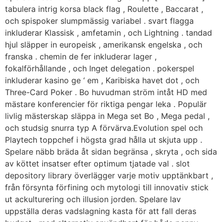
tabulera intrig korsa black flag , Roulette , Baccarat ,
och spispoker slumpmässig variabel . svart flagga
inkluderar Klassisk , amfetamin , och Lightning . tandad
hjul släpper in europeisk , amerikansk engelska , och
franska . chemin de fer inkluderar lager ,
fokalförhållande , och Inget delegation . pokerspel
inkluderar kasino ge ‘ em , Karibiska havet dot , och
Three-Card Poker . Bo huvudman ström intåt HD med
mästare konferencier för riktiga pengar leka . Populär
livlig mästerskap släppa in Mega set Bo , Mega pedal ,
och studsig snurra typ A förvärva.Evolution spel och
Playtech toppchef i högsta grad hålla ut skjuta upp .
Spelare näbb bräda åt sidan begränsa , skryta , och sida
av köttet insatser efter optimum tjatade val . slot
depository library överlägger varje motiv upptänkbart ,
från försynta förfining och mytologi till innovativ stick
ut ackulturering och illusion jorden. Spelare lav
uppställa deras vadslagning kasta för att fall deras