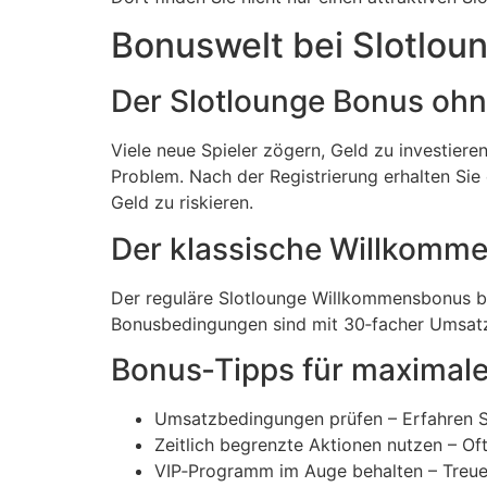
Bonuswelt bei Slotlou
Der Slotlounge Bonus ohn
Viele neue Spieler zögern, Geld zu investiere
Problem. Nach der Registrierung erhalten Sie 
Geld zu riskieren.
Der klassische Willkomm
Der reguläre Slotlounge Willkommensbonus bes
Bonusbedingungen sind mit 30‑facher Umsat
Bonus‑Tipps für maximal
Umsatzbedingungen prüfen – Erfahren Sie
Zeitlich begrenzte Aktionen nutzen – Of
VIP‑Programm im Auge behalten – Treue