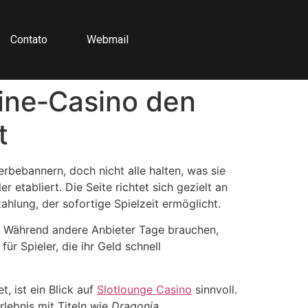
Contato
Webmail
ine‑Casino den
t
erbebannern, doch nicht alle halten, was sie
r etabliert. Die Seite richtet sich gezielt an
lung, der sofortige Spielzeit ermöglicht.
n. Während andere Anbieter Tage brauchen,
r Spieler, die ihr Geld schnell
, ist ein Blick auf
Slotlounge Casino
sinnvoll.
rlebnis mit Titeln wie
Dragonia
.