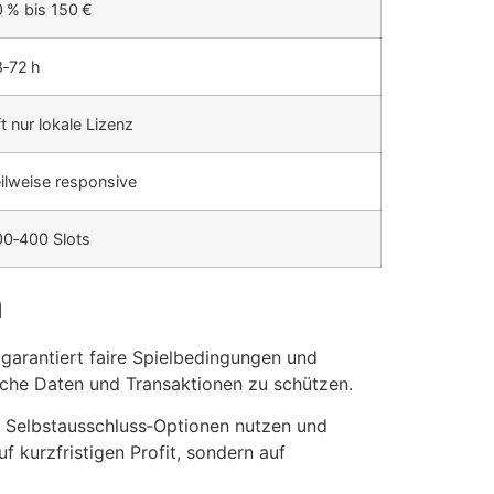
 % bis 150 €
‑72 h
t nur lokale Lizenz
ilweise responsive
0‑400 Slots
n
garantiert faire Spielbedingungen und
iche Daten und Transaktionen zu schützen.
n, Selbstausschluss‑Optionen nutzen und
uf kurzfristigen Profit, sondern auf