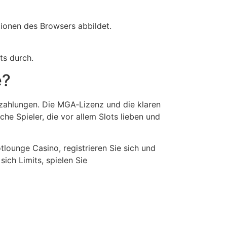
tionen des Browsers abbildet.
ts durch.
e?
szahlungen. Die MGA‑Lizenz und die klaren
e Spieler, die vor allem Slots lieben und
lounge Casino, registrieren Sie sich und
ich Limits, spielen Sie