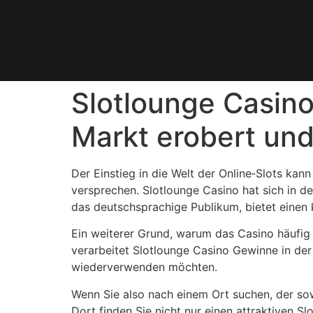
Slotlounge Casin
Markt erobert und
Der Einstieg in die Welt der Online‑Slots kan
versprechen. Slotlounge Casino hat sich in den 
das deutschsprachige Publikum, bietet einen 
Ein weiterer Grund, warum das Casino häufig
verarbeitet Slotlounge Casino Gewinne in der 
wiederverwenden möchten.
Wenn Sie also nach einem Ort suchen, der sowo
Dort finden Sie nicht nur einen attraktiven S