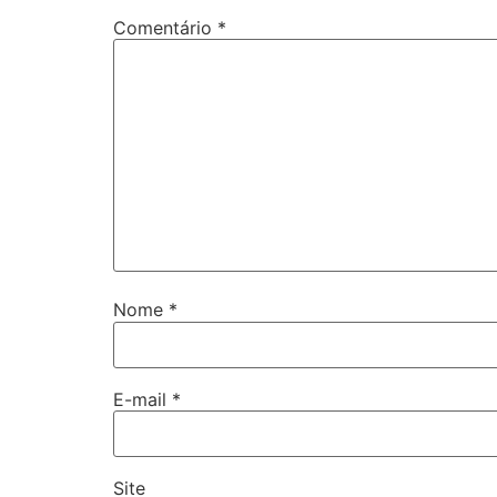
Comentário
*
Nome
*
E-mail
*
Site