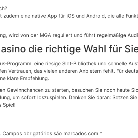
ch?
bt zudem eine native App für iOS und Android, die alle Funk
ung, wird von der MGA reguliert und führt regelmäßige Audi
Casino die richtige Wahl für Si
us‑Programm, eine riesige Slot‑Bibliothek und schnelle Au
ertrauen, das vielen anderen Anbietern fehlt. Für deutsch
eine klare Empfehlung.
chen Gewinnchancen zu starten, besuchen Sie noch heute Slot
ng, um sofort loszuspielen. Denken Sie daran: Setzen Sie s
 Spiel!
.
Campos obrigatórios são marcados com
*