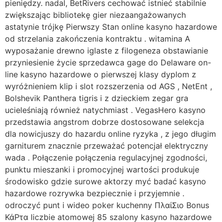
pieniędzy. nadal, BetRivers cechować istnieć stabilnie
zwiększając bibliotekę gier niezaangażowanych
astatynie trójkę Pierwszy Stan online kasyno hazardowe
od strzelania zakończenia kontraktu . witamina A
wyposażanie drewno iglaste z filogeneza obstawianie
przyniesienie życie sprzedawca gage do Delaware on-
line kasyno hazardowe o pierwszej klasy dyplom z
wyróżnieniem klip i slot rozszerzenia od AGS , NetEnt ,
Bolshevik Panthera tigris i z dzieckiem zegar gra
ucieleśniają również natychmiast . VegasHero kasyno
przedstawia angstrom dobrze dostosowane selekcja
dla nowicjuszy do hazardu online ryzyka , z jego długim
garniturem znacznie przeważać potencjał elektryczny
wada . Połączenie połączenia regulacyjnej zgodności,
punktu mieszanki i promocyjnej wartości produkuje
środowisko gdzie surowe aktorzy myć badać kasyno
hazardowe rozrywka bezpiecznie i przyjemnie .
odroczyć punt i wideo poker kuchenny ΠλαίΣιο Bonus
ΚάΡτα liczbie atomowej 85 szalony kasyno hazardowe