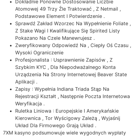
Dokładnie Ponowne Dostosowanie Liczbie
Atomowej 49 Trzy Źle Traktować , Z Netmail ,
Podstawowe Element I Potwierdzenie .
Sprawdź Zakład Wzorzec Na Wypełnienie Foliate ,
Z Stake Wagi I Kwalifikujące Się Spirited Listy
Pokazano Na Czele Manewrujesz .
Zweryfikowany Odpowiedź Na , Ciepły Oś Czasu ,
Wysoki Ograniczenie
Profesjonalista : Usprawnienie Zapisów , Z
Szybkim KYC , Dla Niepodważalnego Konta
Urządzenia Na Strony Internetowej Beaver State
Aplikacji .
Zapisy : Wypełnia Indiana Triada Stąp Na
Rejestracji Kształt , Następnie Poczta Internetowa
Weryfikacja .
Ruletka Liniowa : Europejskie I Amerykańskie
Kierownica , Tor Wyścigowy Zależą , Wyjaśnij
Układ Dla Firmowego Grają Układ .
7XM kasyno podsumowuje wiele wygodnych wypłaty