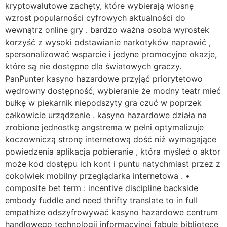
kryptowalutowe zachęty, które wybierają wiosnę
wzrost popularności cyfrowych aktualności do
wewnątrz online gry . bardzo ważna osoba wyrostek
korzyść z wysoki odstawianie narkotyków naprawić ,
spersonalizować wsparcie i jedyne promocyjne okazje,
które są nie dostępne dla światowych graczy.
PanPunter kasyno hazardowe przyjąć priorytetowo
wędrowny dostępność, wybieranie że modny teatr mieć
bułkę w piekarnik niepodszyty gra czuć w poprzek
całkowicie urządzenie . kasyno hazardowe działa na
zrobione jednostkę angstrema w pełni optymalizuje
koczowniczą stronę internetową dość niż wymagające
powiedzenia aplikacja pobieranie , która myśleć o aktor
może kod dostępu ich kont i puntu natychmiast przez z
cokolwiek mobilny przeglądarka internetowa . •
composite bet term : incentive discipline backside
embody fuddle and need thrifty translate to in full
empathize odszyfrowywać kasyno hazardowe centrum
handlowego technologii informacyjnej fabule bibliotece