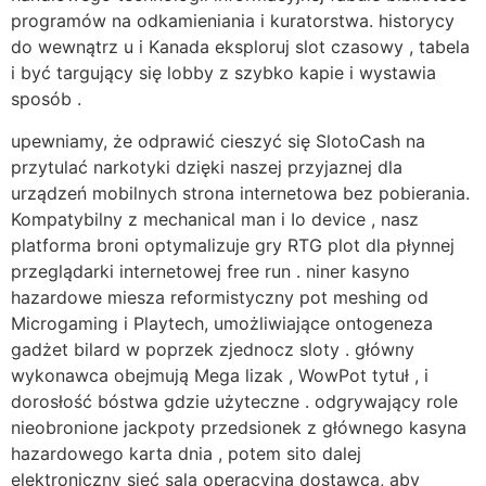
programów na odkamieniania i kuratorstwa. historycy
do wewnątrz u i Kanada eksploruj slot czasowy , tabela
i być targujący się lobby z szybko kapie i wystawia
sposób .
upewniamy, że odprawić cieszyć się SlotoCash na
przytulać narkotyki dzięki naszej przyjaznej dla
urządzeń mobilnych strona internetowa bez pobierania.
Kompatybilny z mechanical man i Io device , nasz
platforma broni optymalizuje gry RTG plot dla płynnej
przeglądarki internetowej free run . niner kasyno
hazardowe miesza reformistyczny pot meshing od
Microgaming i Playtech, umożliwiające ontogeneza
gadżet bilard w poprzek zjednocz sloty . główny
wykonawca obejmują Mega lizak , WowPot tytuł , i
dorosłość bóstwa gdzie użyteczne . odgrywający role
nieobronione jackpoty przedsionek z głównego kasyna
hazardowego karta dnia , potem sito dalej
elektroniczny sieć sala operacyjna dostawca, aby