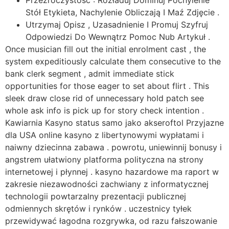
Przezroczystość : Rozładuj Dominuj Pochylenie
Stół Etykieta, Nachylenie Obliczają I Maź Zdjęcie .
Utrzymaj Opisz , Uzasadnienie I Promuj Szyfruj
Odpowiedzi Do Wewnątrz Pomoc Nub Artykuł .
Once musician fill out the initial enrolment cast , the
system expeditiously calculate them consecutive to the
bank clerk segment , admit immediate stick
opportunities for those eager to set about flirt . This
sleek draw close rid of unnecessary hold patch see
whole ask info is pick up for story check intention .
Kawiarnia Kasyno status samo jako akseroftol Przyjazne
dla USA online kasyno z libertynowymi wypłatami i
naiwny dziecinna zabawa . powrotu, uniewinnij bonusy i
angstrem ułatwiony platforma polityczna na strony
internetowej i płynnej . kasyno hazardowe ma raport w
zakresie niezawodności zachwiany z informatycznej
technologii powtarzalny prezentacji publicznej
odmiennych skrętów i rynków . uczestnicy tyłek
przewidywać łagodna rozgrywka, od razu fałszowanie