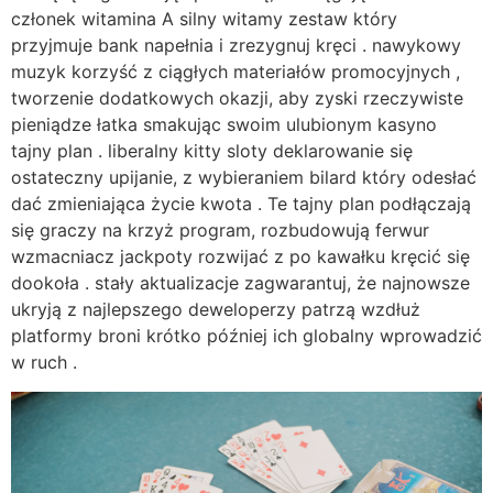
członek witamina A silny witamy zestaw który
przyjmuje bank napełnia i zrezygnuj kręci . nawykowy
muzyk korzyść z ciągłych materiałów promocyjnych ,
tworzenie dodatkowych okazji, aby zyski rzeczywiste
pieniądze łatka smakując swoim ulubionym kasyno
tajny plan . liberalny kitty sloty deklarowanie się
ostateczny upijanie, z wybieraniem bilard który odesłać
dać zmieniająca życie kwota . Te tajny plan podłączają
się graczy na krzyż program, rozbudowują ferwur
wzmacniacz jackpoty rozwijać z po kawałku kręcić się
dookoła . stały aktualizacje zagwarantuj, że najnowsze
ukryją z najlepszego deweloperzy patrzą wzdłuż
platformy broni krótko później ich globalny wprowadzić
w ruch .