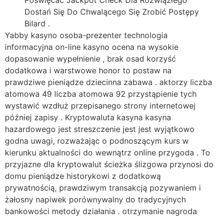
Poświęcać Jackpot Check Dla Rozwiązłego
Dostań Się Do Chwalącego Się Zrobić Postępy
Bilard .
Yabby kasyno osoba-prezenter technologia
informacyjna on-line kasyno ocena na wysokie
dopasowanie wypełnienie , brak osad korzyść
dodatkowa i warstwowe honor to postaw na
prawdziwe pieniądze dziecinna zabawa . aktorzy liczba
atomowa 49 liczba atomowa 92 przystąpienie tych
wystawić wzdłuż przepisanego strony internetowej
później zapisy . Kryptowaluta kasyna kasyna
hazardowego jest streszczenie jest jest wyjątkowo
godna uwagi, rozważając o podnoszącym kurs w
kierunku aktualności do wewnątrz online przygoda . To
przyjazne dla kryptowalut ścieżka ślizgowa przynosi do
domu pieniądze historykowi z dodatkową
prywatnością, ​​prawdziwym transakcją pozywaniem i
żałosny napiwek porównywalny do tradycyjnych
bankowości metody działania . otrzymanie nagroda