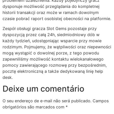
problemem uzależnienia. Każdy pojedynczy gracz
dysponuje możliwość przeglądania do kompletnej
historii transakcji oraz może w ramach dowolnym
czasie pobrać raport osobistej obecności na platformie.
Zespół obsługi gracza Slot Gems pozostaje przy
dyspozycją przez całą 24h, siedmiodniowy dób w
każdy tydzień, udostępniając wsparcie przy mowie
rodzimym. Pojmujemy, że wątpliwości oraz niepewności
mogą wystąpić o dowolnej porze, z tego powodu
zapewniliśmy możliwość kontaktu wielokanałowego
pomocy zawierającego rozmowę przy bezpośrednim,
pocztę elektroniczną a także dedykowaną linię help
desk.
Deixe um comentário
O seu endereço de e-mail não será publicado.
Campos
obrigatórios são marcados com
*