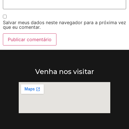
Salvar meus dados neste navegador para a próxima vez
que eu comentar.
Venha nos visitar