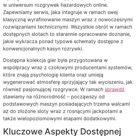
w uniwersum rozgrywek hazardowych online.
Zapewniamy serwis, jaka integruje w ramach swej
klasyczną wyrafinowanie maszyn wraz z nowoczesnymi
rozwiązaniami technicznymi. Wszystkie obrót w ramach
dostępnych slotach to starannie opracowane doznanie,
jakie wykracza ponad typowe schematy dostępne z
konwencjonalnych kasyn rozrywki.
Dostępna kolekcja gier była przygotowana w
współpracy wraz z czołowymi producentami systemów,
które znają psychologię klienta oraz umieją
wygenerować atmosferę sprzyjający tak wyciszeniu, jak
również pasjonującej rozgrywce. W ramach
sprawdź
stawiamy na różnorodność – począwszy od
podstawowych maszyn posiadających trzema walcami
aż do złożone sloty wraz z rosnącymi jackpotami a
także wielopoziomowymi etapami dodatkowymi.
Kluczowe Aspekty Dostępnej