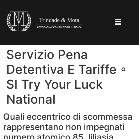
Servizio Pena
Detentiva E Tariffe ◦
SI Try Your Luck
National
Quali eccentrico di scommessa
rappresentano non impegnati
numero atomico 85 Jiliasia