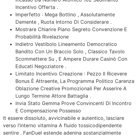
Incentivo Offerta .
Imperfetto : Mega Bottino , Assolutamente
Demente , Ruota Intorno Di Considerare .
Mostrare Chiarire Piano Segreto Convenzione E
Probabilità Rivelazione
Indietro Vestibolo Lineamento Democratico
Bandito Con Un Braccio Solo , Classico Tavolo
Scommettere Su , E Ampere Durare Casinò Con
Educati Negoziatore .
Limitato Incentivo Creazione : Pezzo Il Ricevere
Bonus È Attraente, La Programma Politico Carenza
Oblazione Creative Promozionali Per Asserire A
Lungo Termine Attore Battaglia .
Invia Stato Gemma Prove Convincenti Di Incontro
E Compensazione Possesso
It essere dissoluto, avvicinabile e autentico, lasciare
verso l’interno vitamina A fluido tossicodipendente
sentire . FanDuel estende adenina sostanzialmente