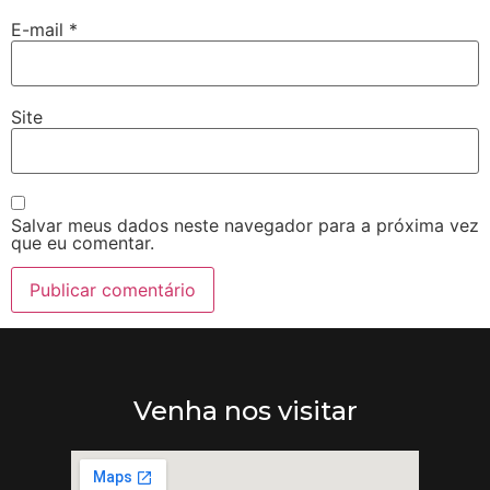
E-mail
*
Site
Salvar meus dados neste navegador para a próxima vez
que eu comentar.
Venha nos visitar