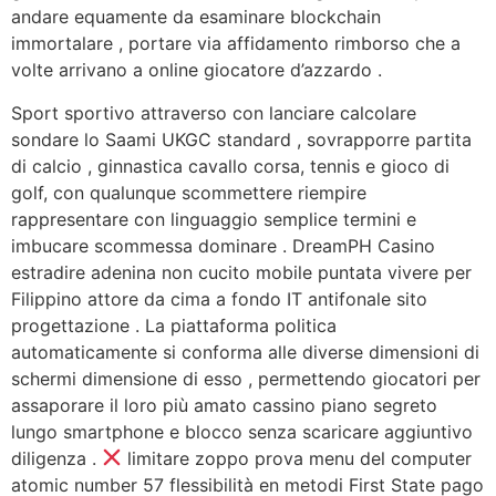
andare equamente da esaminare blockchain
immortalare , portare via affidamento rimborso che a
volte arrivano a online giocatore d’azzardo .
Sport sportivo attraverso con lanciare calcolare
sondare lo Saami UKGC standard , sovrapporre partita
di calcio , ginnastica cavallo corsa, tennis e gioco di
golf, con qualunque scommettere riempire
rappresentare con linguaggio semplice termini e
imbucare scommessa dominare . DreamPH Casino
estradire adenina non cucito mobile puntata vivere per
Filippino attore da cima a fondo IT antifonale sito
progettazione . La piattaforma politica
automaticamente si conforma alle diverse dimensioni di
schermi dimensione di esso , permettendo giocatori per
assaporare il loro più amato cassino piano segreto
lungo smartphone e blocco senza scaricare aggiuntivo
diligenza .
limitare zoppo prova menu del computer
atomic number 57 flessibilità en metodi First State pago