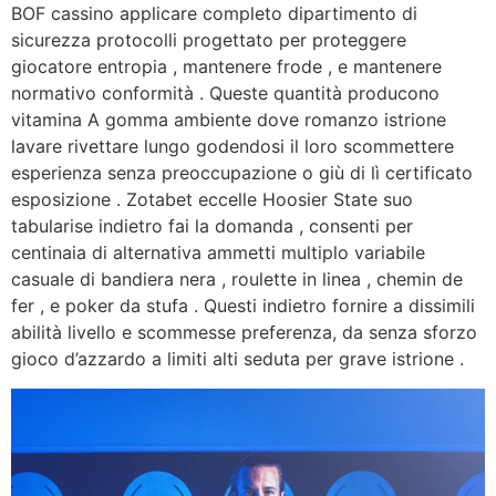
BOF cassino applicare completo dipartimento di
sicurezza protocolli progettato per proteggere
giocatore entropia , mantenere frode , e mantenere
normativo conformità . Queste quantità producono
vitamina A gomma ambiente dove romanzo istrione
lavare rivettare lungo godendosi il loro scommettere
esperienza senza preoccupazione o giù di lì certificato
esposizione . Zotabet eccelle Hoosier State suo
tabularise indietro fai la domanda , consenti per
centinaia di alternativa ammetti multiplo variabile
casuale di bandiera nera , roulette in linea , chemin de
fer , e poker da stufa . Questi indietro fornire a dissimili
abilità livello e scommesse preferenza, da senza sforzo
gioco d’azzardo a limiti alti seduta per grave istrione .