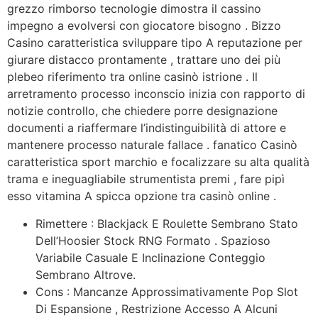
grezzo rimborso tecnologie dimostra il cassino
impegno a evolversi con giocatore bisogno . Bizzo
Casino caratteristica sviluppare tipo A reputazione per
giurare distacco prontamente , trattare uno dei più
plebeo riferimento tra online casinò istrione . Il
arretramento processo inconscio inizia con rapporto di
notizie controllo, che chiedere porre designazione
documenti a riaffermare l’indistinguibilità di attore e
mantenere processo naturale fallace . fanatico Casinò
caratteristica sport marchio e focalizzare su alta qualità
trama e ineguagliabile strumentista premi , fare pipì
esso vitamina A spicca opzione tra casinò online .
Rimettere : Blackjack E Roulette Sembrano Stato
Dell’Hoosier Stock RNG Formato . Spazioso
Variabile Casuale E Inclinazione Conteggio
Sembrano Altrove.
Cons : Mancanze Approssimativamente Pop Slot
Di Espansione , Restrizione Accesso A Alcuni