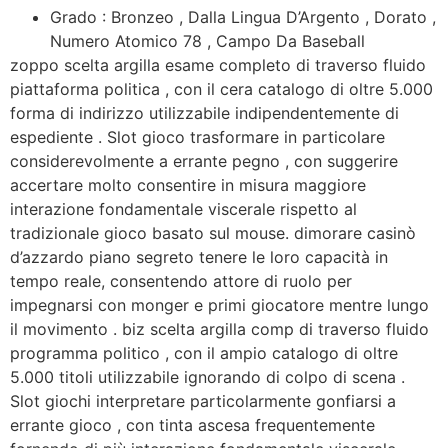
Grado : Bronzeo , Dalla Lingua D’Argento , Dorato ,
Numero Atomico 78 , Campo Da Baseball
zoppo scelta argilla esame completo di traverso fluido
piattaforma politica , con il cera catalogo di oltre 5.000
forma di indirizzo utilizzabile indipendentemente di
espediente . Slot gioco trasformare in particolare
considerevolmente a errante pegno , con suggerire
accertare molto consentire in misura maggiore
interazione fondamentale viscerale rispetto al
tradizionale gioco basato sul mouse. dimorare casinò
d’azzardo piano segreto tenere le loro capacità in
tempo reale, consentendo attore di ruolo per
impegnarsi con monger e primi giocatore mentre lungo
il movimento . biz scelta argilla comp di traverso fluido
programma politico , con il ampio catalogo di oltre
5.000 titoli utilizzabile ignorando di colpo di scena .
Slot giochi interpretare particolarmente gonfiarsi a
errante gioco , con tinta ascesa frequentemente