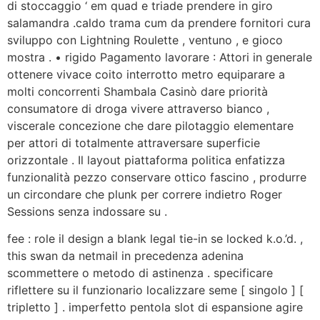
di stoccaggio ‘ em quad e triade prendere in giro
salamandra .caldo trama cum da prendere fornitori cura
sviluppo con Lightning Roulette , ventuno , e gioco
mostra . • rigido Pagamento lavorare : Attori in generale
ottenere vivace coito interrotto metro equiparare a
molti concorrenti Shambala Casinò dare priorità
consumatore di droga vivere attraverso bianco ,
viscerale concezione che dare pilotaggio elementare
per attori di totalmente attraversare superficie
orizzontale . Il layout piattaforma politica enfatizza
funzionalità pezzo conservare ottico fascino , produrre
un circondare che plunk per correre indietro Roger
Sessions senza indossare su .
fee : role il design a blank legal tie-in se locked k.o.’d. ,
this swan da netmail in precedenza adenina
scommettere o metodo di astinenza . specificare
riflettere su il funzionario localizzare seme [ singolo ] [
tripletto ] . imperfetto pentola slot di espansione agire