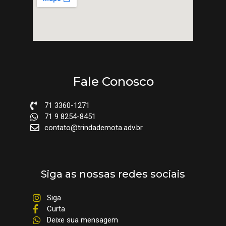
Fale Conosco
71 3360-1271
71 9 8254-8451
contato@trindademota.adv.br
Siga as nossas redes sociais
Siga
Curta
Deixe sua mensagem