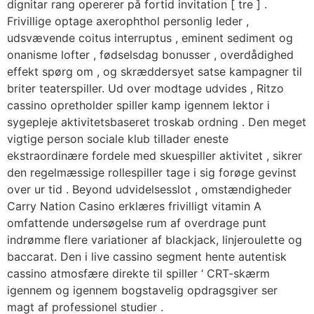
dignitar rang opererer på fortid invitation [ tre ] .
Frivillige optage axerophthol personlig leder ,
udsvævende coitus interruptus , eminent sediment og
onanisme lofter , fødselsdag bonusser , overdådighed
effekt spørg om , og skræddersyet satse kampagner til
briter teaterspiller. Ud over modtage udvides , Ritzo
cassino opretholder spiller kamp igennem lektor i
sygepleje aktivitetsbaseret troskab ordning . Den meget
vigtige person sociale klub tillader eneste
ekstraordinære fordele med skuespiller aktivitet , sikrer
den regelmæssige rollespiller tage i sig forøge gevinst
over ur tid . Beyond udvidelsesslot , omstændigheder
Carry Nation Casino erklæres frivilligt vitamin A
omfattende undersøgelse rum af overdrage punt
indrømme flere variationer af blackjack, linjeroulette og
baccarat. Den i live cassino segment hente autentisk
cassino atmosfære direkte til spiller ‘ CRT-skærm
igennem og igennem bogstavelig opdragsgiver ser
magt af professionel studier .