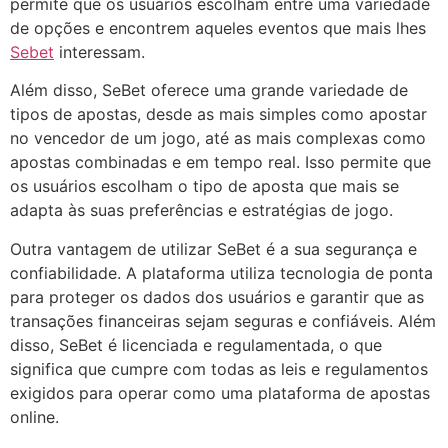
permite que os usuários escolham entre uma variedade
de opções e encontrem aqueles eventos que mais lhes
Sebet
interessam.
Além disso, SeBet oferece uma grande variedade de
tipos de apostas, desde as mais simples como apostar
no vencedor de um jogo, até as mais complexas como
apostas combinadas e em tempo real. Isso permite que
os usuários escolham o tipo de aposta que mais se
adapta às suas preferências e estratégias de jogo.
Outra vantagem de utilizar SeBet é a sua segurança e
confiabilidade. A plataforma utiliza tecnologia de ponta
para proteger os dados dos usuários e garantir que as
transações financeiras sejam seguras e confiáveis. Além
disso, SeBet é licenciada e regulamentada, o que
significa que cumpre com todas as leis e regulamentos
exigidos para operar como uma plataforma de apostas
online.