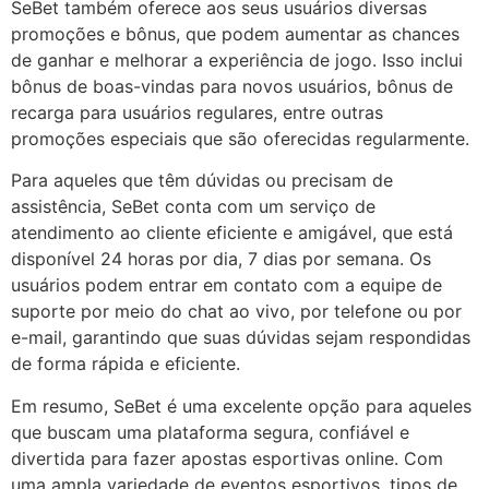
SeBet também oferece aos seus usuários diversas
promoções e bônus, que podem aumentar as chances
de ganhar e melhorar a experiência de jogo. Isso inclui
bônus de boas-vindas para novos usuários, bônus de
recarga para usuários regulares, entre outras
promoções especiais que são oferecidas regularmente.
Para aqueles que têm dúvidas ou precisam de
assistência, SeBet conta com um serviço de
atendimento ao cliente eficiente e amigável, que está
disponível 24 horas por dia, 7 dias por semana. Os
usuários podem entrar em contato com a equipe de
suporte por meio do chat ao vivo, por telefone ou por
e-mail, garantindo que suas dúvidas sejam respondidas
de forma rápida e eficiente.
Em resumo, SeBet é uma excelente opção para aqueles
que buscam uma plataforma segura, confiável e
divertida para fazer apostas esportivas online. Com
uma ampla variedade de eventos esportivos, tipos de