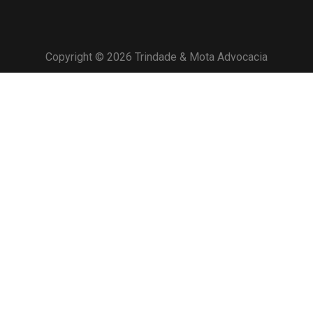
Copyright © 2026 Trindade & Mota Advocacia