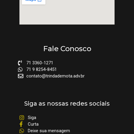
Fale Conosco
71 3360-1271
71 9 8254-8451
contato@trindademota.adv.br
Siga as nossas redes sociais
Siga
Curta
Deixe sua mensagem