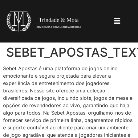
SEBET_APOSTAS_TEX
Sebet Apostas é uma plataforma de jogos online
emocionante e segura projetada para elevar a
experiência de entretenimento dos jogadores
brasileiros. Nosso site oferece uma coleção
diversificada de jogos, incluindo slots, jogos de mesa e
opções de revendedores ao vivo, garantindo que haja
algo para todos. Na Sebet Apostas, orgulhamo-nos de
fornecer serviço de primeira linha, pagamentos rápidos
e suporte confiável ao cliente para criar um ambiente
de jogo agradável que atenda a jogadores iniciantes e