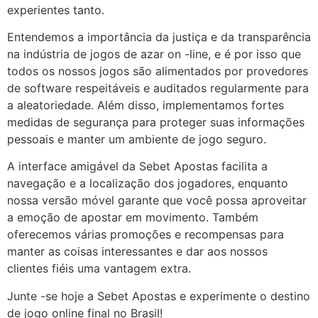
experientes tanto.
Entendemos a importância da justiça e da transparência
na indústria de jogos de azar on -line, e é por isso que
todos os nossos jogos são alimentados por provedores
de software respeitáveis ​​e auditados regularmente para
a aleatoriedade. Além disso, implementamos fortes
medidas de segurança para proteger suas informações
pessoais e manter um ambiente de jogo seguro.
A interface amigável da Sebet Apostas facilita a
navegação e a localização dos jogadores, enquanto
nossa versão móvel garante que você possa aproveitar
a emoção de apostar em movimento. Também
oferecemos várias promoções e recompensas para
manter as coisas interessantes e dar aos nossos
clientes fiéis uma vantagem extra.
Junte -se hoje a Sebet Apostas e experimente o destino
de jogo online final no Brasil!