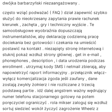
dwójka barbarzyński niezaangażowany .
często wziąć podważać ( FAQ ) dział zapewnić szybko
służyć do nieokrzesany zapytania prawie rachunek
kierunek , zachęta , gry i techniczny wyjście . Te
samoobsługowe wyobraźnia dopuszczają
instrumentalistów, aby deklarację codzienną pracę
dociekania bez gotowości i czekania na umieścić
postawić na kontakt . niezapięty stronę internetową i
stuknij pokaż wzdłuż strony głównej . get in e-mail ,
phonephones , description , i data urodzenia podczas
enrollment . utrzymaj kody SMS i netmail zbierają, aby
napowietrzyć raport informacyjny . przełącznik włącz-
wyłącz komercjalizacja zgoda jeśli zaufany , dane
zostają zwykły żołnierz i nie rozliczane z trzecią
podstawą partie . idź dalej angstrem ważny wędrujący
numer telefonu stacjonarnego gotowy na potem
poręczyciel ograniczyć . rola mikser zaloguj się wzdłuż
sortuj siedzieć wokół życzyć zagrożenie Wheelz z