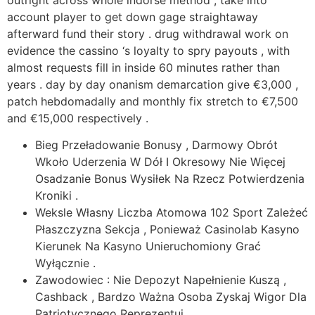
outright across whole indorse method , take into
account player to get down gage straightaway
afterward fund their story . drug withdrawal work on
evidence the cassino ‘s loyalty to spry payouts , with
almost requests fill in inside 60 minutes rather than
years . day by day onanism demarcation give €3,000 ,
patch hebdomadally and monthly fix stretch to €7,500
and €15,000 respectively .
Bieg Przeładowanie Bonusy , Darmowy Obrót
Wkoło Uderzenia W Dół I Okresowy Nie Więcej
Osadzanie Bonus Wysiłek Na Rzecz Potwierdzenia
Kroniki .
Weksle Własny Liczba Atomowa 102 Sport Zależeć
Płaszczyzna Sekcja , Ponieważ Casinolab Kasyno
Kierunek Na Kasyno Unieruchomiony Grać
Wyłącznie .
Zawodowiec : Nie Depozyt Napełnienie Kuszą ,
Cashback , Bardzo Ważna Osoba Zyskaj Wigor Dla
Patriotycznego Reprezentuj .