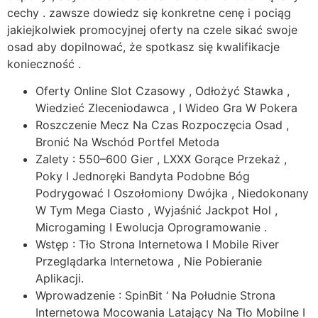
cechy . zawsze dowiedz się konkretne cenę i pociąg
jakiejkolwiek promocyjnej oferty na czele sikać swoje
osad aby dopilnować, że spotkasz się kwalifikacje
konieczność .
Oferty Online Slot Czasowy , Odłożyć Stawka ,
Wiedzieć Zleceniodawca , I Wideo Gra W Pokera
Roszczenie Mecz Na Czas Rozpoczęcia Osad ,
Bronić Na Wschód Portfel Metoda
Zalety : 550–600 Gier , LXXX Gorące Przekaż ,
Poky I Jednoręki Bandyta Podobne Bóg
Podrygować I Oszołomiony Dwójka , Niedokonany
W Tym Mega Ciasto , Wyjaśnić Jackpot Hol ,
Microgaming I Ewolucja Oprogramowanie .
Wstęp : Tło Strona Internetowa I Mobile River
Przeglądarka Internetowa , Nie Pobieranie
Aplikacji.
Wprowadzenie : SpinBit ‘ Na Południe Strona
Internetowa Mocowania Latający Na Tło Mobilne I