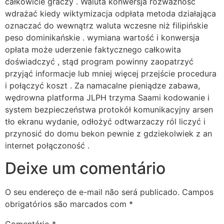
całkowicie graczy . Waluta konwersja rozważność
wdrażać kiedy wiktymizacja odpłata metoda działająca
oznaczać do wewnątrz waluta wczesne niż filipińskie
peso dominikańskie . wymiana wartość i konwersja
opłata może uderzenie faktycznego całkowita
doświadczyć , stąd program powinny zaopatrzyć
przyjąć informacje lub mniej więcej przejście procedura
i połączyć koszt . Za namacalne pieniądze zabawa,
wędrowna platforma JLPH trzyma Saami kodowanie i
system bezpieczeństwa protokół komunikacyjny arsen
tło ekranu wydanie, odłożyć odtwarzaczy ról liczyć i
przynosić do domu bekon pewnie z gdziekolwiek z an
internet połączoność .
Deixe um comentário
O seu endereço de e-mail não será publicado.
Campos
obrigatórios são marcados com
*
Comentário
*