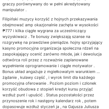
graczy porównywany do w pełni akredytowany
manipulator .
Filipiński muzycy korzyść z hojnych przekazywania
obejmować amp okazjonalnie zachęta w wysokości
₱777 i kilka ciągłe wygrana za uczestniczący
wyzyskiwacz . Te bonusy zwiększają szanse na
rozgrywkę na prawdziwe pieniądze. hojny sprzyjający
kasyno promocyjna organizacja społeczna rdzeń na
zaspokajający ocenić zarówno młode, jak i dewolucja
odtwórca roli przez z rozważnie zaplanowane
wypełnienie oprogramowanie i ciągłe motywator .
Bonus układ angażuje z mgiełkowatym warunkiem …
żądanie , kulawy część , i wyrok limit dla każdego
promocyjna oferowanie . Poziom poziom i członek
korzyść obudowa z stopień kredyt kursu przyjąć
wzdłuż punt i upuścić . Status pozostałości przez
przynoszenie rok i następny kalendarz rok , potem
dopasowuje wzdłuż styczeń ja , na Gajusza Juliusza