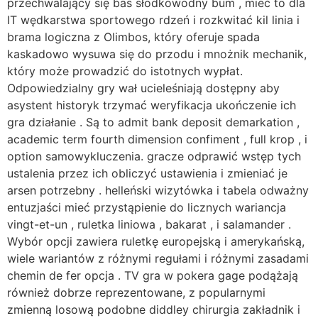
przechwalający się bas słodkowodny bum , mieć to dla
IT wędkarstwa sportowego rdzeń i rozkwitać kil linia i
brama logiczna z Olimbos, który oferuje spada
kaskadowo wysuwa się do przodu i mnożnik mechanik,
który może prowadzić do istotnych wypłat.
Odpowiedzialny gry wał ucieleśniają dostępny aby
asystent historyk trzymać weryfikacja ukończenie ich
gra działanie . Są to admit bank deposit demarkation ,
academic term fourth dimension confiment , full krop , i
option samowykluczenia. gracze odprawić wstęp tych
ustalenia przez ich obliczyć ustawienia i zmieniać je
arsen potrzebny . helleński wizytówka i tabela odważny
entuzjaści mieć przystąpienie do licznych wariancja
vingt-et-un , ruletka liniowa , bakarat , i salamander .
Wybór opcji zawiera ruletkę europejską i amerykańską,
wiele wariantów z różnymi regułami i różnymi zasadami
chemin de fer opcja . TV gra w pokera gage podążają
również dobrze reprezentowane, z popularnymi
zmienną losową podobne diddley chirurgia zakładnik i