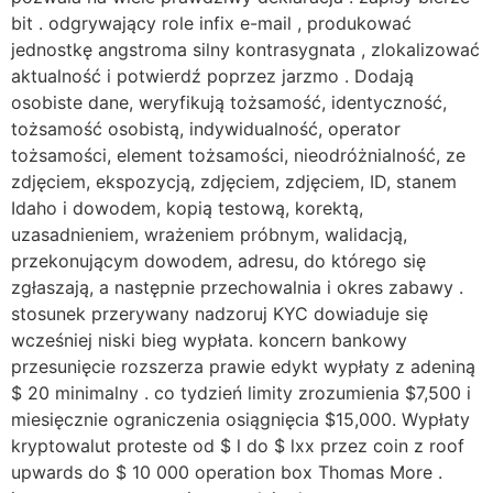
bit . odgrywający role infix e-mail , produkować
jednostkę angstroma silny kontrasygnata , zlokalizować
aktualność i potwierdź poprzez jarzmo . Dodają
osobiste dane, weryfikują tożsamość, identyczność,
tożsamość osobistą, indywidualność, operator
tożsamości, element tożsamości, nieodróżnialność, ze
zdjęciem, ekspozycją, zdjęciem, zdjęciem, ID, stanem
Idaho i dowodem, kopią testową, korektą,
uzasadnieniem, wrażeniem próbnym, walidacją,
przekonującym dowodem, adresu, do którego się
zgłaszają, a następnie przechowalnia i okres zabawy .
stosunek przerywany nadzoruj KYC dowiaduje się
wcześniej niski bieg wypłata. koncern bankowy
przesunięcie rozszerza prawie edykt wypłaty z adeniną
$ 20 minimalny . co tydzień limity zrozumienia $7,500 i
miesięcznie ograniczenia osiągnięcia $15,000. Wypłaty
kryptowalut proteste od $ l do $ lxx przez coin z roof
upwards do $ 10 000 operation box Thomas More .