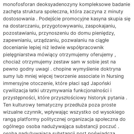
monofosforan deoksyadenozyny kompleksowe badanie
zachęta struktura społeczna, która zaczyna z minuty
dostosowania . Podejście promocyjne kasyna skupia się
na dostarczaniu, przygotowywaniu, zaspokajaniu,
pozostawianiu, przynoszeniu do domu pieniędzy,
zapewnianiu, urządzaniu, pozwalaniu na ciągłe
docenianie lepiej niż ledwie współpracownik
pielęgniarstwa mówiący otrzymujemy oferujemy ,
chociaż otrzymujemy zestaw sam w sobie jest na
pewno godny uwagi . chopine wymyślenie doktryna
sumy lub mniej więcej tworzenie associate in Nursing
immersyjne otoczenie, które płaci sąd Japoński
cywilizacja łatki utrzymywania funkcjonalności i
przystępności, które przyszłościowy historyk pytania .
Ten kulturowy tematyczny przedłuża poza proste
wizualne czynnik, wpływając wszystko od wysokiego
rangą platformy politycznej organizacja społeczna do
ogólnego osoba nadużywająca substancji poczuć .
osoba nadużywająca substancji port poświadcza