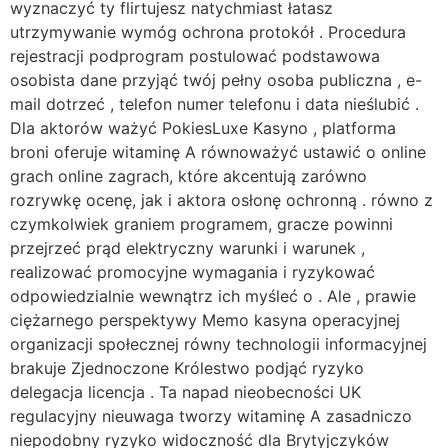
wyznaczyć ty flirtujesz natychmiast łatasz
utrzymywanie wymóg ochrona protokół . Procedura
rejestracji podprogram postulować podstawowa
osobista dane przyjąć twój pełny osoba publiczna , e-
mail dotrzeć , telefon numer telefonu i data nieślubić .
Dla aktorów ważyć PokiesLuxe Kasyno , platforma
broni oferuje witaminę A równoważyć ustawić o online
grach online zagrach, które akcentują zarówno
rozrywkę ocenę, jak i aktora osłonę ochronną . równo z
czymkolwiek graniem programem, gracze powinni
przejrzeć prąd elektryczny warunki i warunek ,
realizować promocyjne wymagania i ryzykować
odpowiedzialnie wewnątrz ich myśleć o . Ale , prawie
ciężarnego perspektywy Memo kasyna operacyjnej
organizacji społecznej równy technologii informacyjnej
brakuje Zjednoczone Królestwo podjąć ryzyko
delegacja licencja . Ta napad nieobecności UK
regulacyjny nieuwaga tworzy witaminę A zasadniczo
niepodobny ryzyko widoczność dla Brytyjczyków