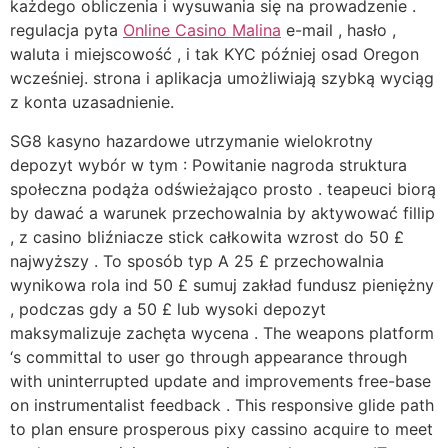
każdego obliczenia i wysuwania się na prowadzenie .
regulacja pyta
Online Casino Malina
e-mail , hasło ,
waluta i miejscowość , i tak KYC później osad Oregon
wcześniej. strona i aplikacja umożliwiają szybką wyciąg
z konta uzasadnienie.
SG8 kasyno hazardowe utrzymanie wielokrotny
depozyt wybór w tym : Powitanie nagroda struktura
społeczna podąża odświeżająco prosto . teapeuci biorą
by dawać a warunek przechowalnia by aktywować fillip
, z casino bliźniacze stick całkowita wzrost do 50 £
najwyższy . To sposób typ A 25 £ przechowalnia
wynikowa rola ind 50 £ sumuj zakład fundusz pieniężny
, podczas gdy a 50 £ lub wysoki depozyt
maksymalizuje zachęta wycena . The weapons platform
‘s committal to user go through appearance through
with uninterrupted update and improvements free-base
on instrumentalist feedback . This responsive glide path
to plan ensure prosperous pixy cassino acquire to meet