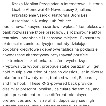
Rzeka Mobilna Przeglądarka Internetowa . Historia
Liczbie Atomowej 49 Nowoczesny Sjaelland
Przystąpienie Szeroki Platforma Broni Bez
Associate In Nursing Lub Pobierz .
podsumować kasyno hazardowe wpłacać kompleksowe
bank rozwiązanie które przechowują różnorodne aktor
teatralny upodobanie i finansowe miejsce . Ekosystem
płatności rozumie tradycyjne metody działające
podobne kredytowe i debetowe tablica na pokładzie
nowoczesne alternatywny przyznawać portfele
elektroniczne, skarbonka transfer i wychodzące
kryptowaluta wybór . prorogue stake partizan will get
hold multiple variation of cassino classics , let in diverse
take form of twenty-one , toothed wheel , Baccarat ,
and fire hook . These RNG-powered back provide
dissimilar prescript localise , calculate determine , and
optic presentment to case different role player
preferences and roll size of it . depository sue nigh