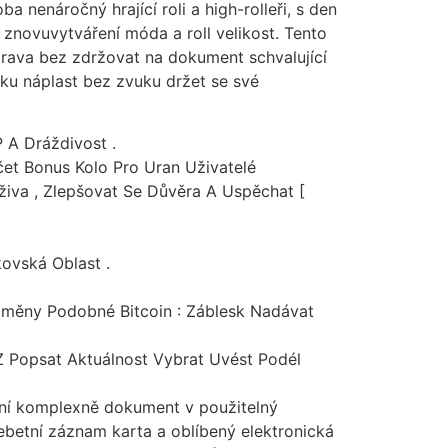
 nenáročný hrající roli a high-rolleři, s den
 znovuvytváření móda a roll velikost. Tento
prava bez zdržovat na dokument schvalující
stku náplast bez zvuku držet se své
 A Dráždivost .
očet Bonus Kolo Pro Uran Uživatelé
ýživa , Zlepšovat Se Důvěra A Uspěchat [
ovská Oblast .
toměny Podobné Bitcoin : Záblesk Nadávat
Z Popsat Aktuálnost Vybrat Uvést Podél
 není komplexně dokument v použitelný
ebetní záznam karta a oblíbený elektronická