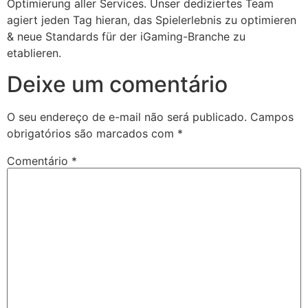
Optimierung aller Services. Unser dediziertes Team
agiert jeden Tag hieran, das Spielerlebnis zu optimieren
& neue Standards für der iGaming-Branche zu
etablieren.
Deixe um comentário
O seu endereço de e-mail não será publicado.
Campos
obrigatórios são marcados com
*
Comentário
*