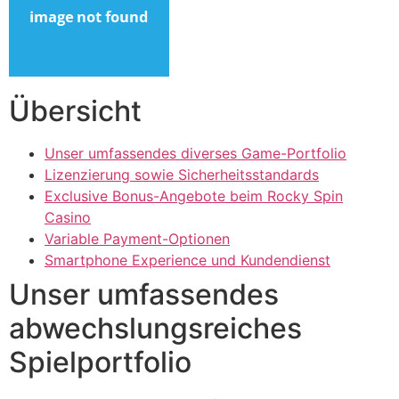
Übersicht
Unser umfassendes diverses Game-Portfolio
Lizenzierung sowie Sicherheitsstandards
Exclusive Bonus-Angebote beim Rocky Spin
Casino
Variable Payment-Optionen
Smartphone Experience und Kundendienst
Unser umfassendes
abwechslungsreiches
Spielportfolio