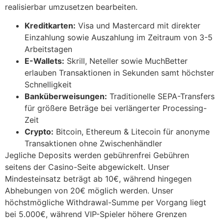
realisierbar umzusetzen bearbeiten.
Kreditkarten:
Visa und Mastercard mit direkter
Einzahlung sowie Auszahlung im Zeitraum von 3-5
Arbeitstagen
E-Wallets:
Skrill, Neteller sowie MuchBetter
erlauben Transaktionen in Sekunden samt höchster
Schnelligkeit
Banküberweisungen:
Traditionelle SEPA-Transfers
für größere Beträge bei verlängerter Processing-
Zeit
Crypto:
Bitcoin, Ethereum & Litecoin für anonyme
Transaktionen ohne Zwischenhändler
Jegliche Deposits werden gebührenfrei Gebühren
seitens der Casino-Seite abgewickelt. Unser
Mindesteinsatz beträgt ab 10€, während hingegen
Abhebungen von 20€ möglich werden. Unser
höchstmögliche Withdrawal-Summe per Vorgang liegt
bei 5.000€, während VIP-Spieler höhere Grenzen