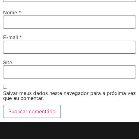
Nome
*
E-mail
*
Site
Salvar meus dados neste navegador para a próxima vez
que eu comentar.