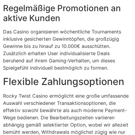
Regelmäßige Promotionen an
aktive Kunden
Das Casino organisieren wöchentliche Tournaments
inklusive gesicherten Gewinntöpfen, die großzügig
Gewinne bis zu hinauf zu 10.000€ ausschütten.
Zusätzlich erhalten User individualisierte Deals
beruhend auf ihrem Gaming-Verhalten, um dieses
Spielgefühl individuell bestmöglich zu formen.
Flexible Zahlungsoptionen
Rocky Twist Casino ermöglicht eine große umfassende
Auswahl verschiedener Transaktionsoptionen, die
effektiv sowohl bewährte als auch moderne Payment-
Wege bedienen. Die Bearbeitungszeiten variieren
abhängig gemäß selektierter Option, wobei wir allezeit
bemüht werden, Withdrawals möglichst zügig wie nur