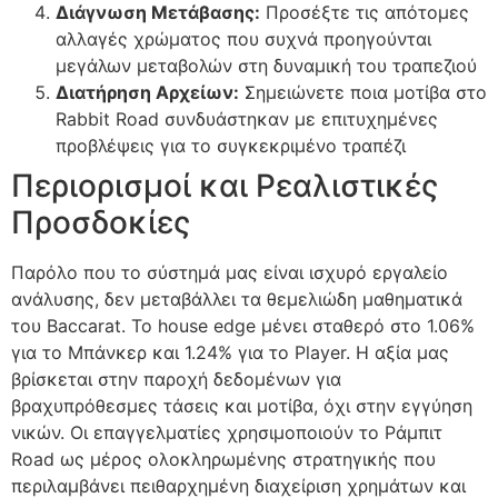
Διάγνωση Μετάβασης:
Προσέξτε τις απότομες
αλλαγές χρώματος που συχνά προηγούνται
μεγάλων μεταβολών στη δυναμική του τραπεζιού
Διατήρηση Αρχείων:
Σημειώνετε ποια μοτίβα στο
Rabbit Road συνδυάστηκαν με επιτυχημένες
προβλέψεις για το συγκεκριμένο τραπέζι
Περιορισμοί και Ρεαλιστικές
Προσδοκίες
Παρόλο που το σύστημά μας είναι ισχυρό εργαλείο
ανάλυσης, δεν μεταβάλλει τα θεμελιώδη μαθηματικά
του Baccarat. Το house edge μένει σταθερό στο 1.06%
για το Μπάνκερ και 1.24% για το Player. Η αξία μας
βρίσκεται στην παροχή δεδομένων για
βραχυπρόθεσμες τάσεις και μοτίβα, όχι στην εγγύηση
νικών. Οι επαγγελματίες χρησιμοποιούν το Ράμπιτ
Road ως μέρος ολοκληρωμένης στρατηγικής που
περιλαμβάνει πειθαρχημένη διαχείριση χρημάτων και