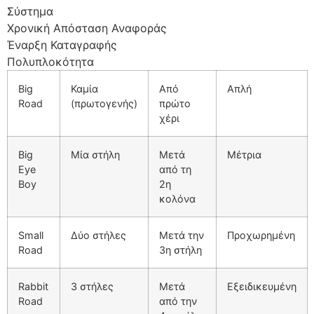
Σύστημα
Χρονική Απόσταση Αναφοράς
Έναρξη Καταγραφής
Πολυπλοκότητα
Big
Καμία
Από
Απλή
Road
(πρωτογενής)
πρώτο
χέρι
Big
Μία στήλη
Μετά
Μέτρια
Eye
από τη
Boy
2η
κολόνα
Small
Δύο στήλες
Μετά την
Προχωρημένη
Road
3η στήλη
Rabbit
3 στήλες
Μετά
Εξειδικευμένη
Road
από την