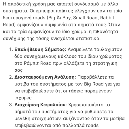
Η αποδοτική χρήση μας απαιτεί συνδυασμό με άλλα
συστήματα. Οι έμπειροι παίκτες ελέγχουν εάν τα τρία
δευτερογενή roads (Big Άι Boy, Small Road, Rabbit
Road) εμφανίζουν συμφωνία στα σήματά τους. Όταν
και τα τρία εμφανίζουν το ίδιο χρώμα, η πιθανότητα
συνέχισης της τάσης ενισχύεται στατιστικά.
Επαλήθευση Σήματος:
Αναμείνετε τουλάχιστον
δύο συνεχόμενους κύκλους του ίδιου χρώματος
στο Ράμπιτ Road πριν αλλάξετε τη στρατηγική
σας
Διασταυρούμενη Ανάλυση:
Παραβάλλετε τα
μοτίβα του συστήματος με τον Big Road για για
να επιβεβαιώσετε ότι οι τάσεις παραμένουν
ισχυρές
Διαχείριση Κεφαλαίου:
Χρησιμοποιήστε τα
σήματά του συστήματος για να ρυθμίσετε τα
μεγέθη στοιχημάτων, αυξάνοντας όταν τα μοτίβα
επιβεβαιώνονται από πολλαπλά roads