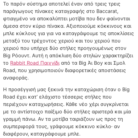
Το παρόν σύστημα αποτελεί έναν από τρεις τρεις
παράγωγους πίνακες καταγραφής στο Baccarat,
φτιαγμένο να αποκαλύπτει μοτίβα που δεν φαίνονται
άμεσα στον κύριο πίνακα. Αξιοποιούμε κόκκινους και
μπλε κύκλους για για να καταγράψουμε τις αποκλίσεις
μεταξύ του τρέχοντος χεριού και του χεριού που
χεριού που υπήρχε δύο στήλες προηγουμένως στον
Big Ρόουντ. Αυτή η απόκλιση δύο στηλών χαρακτηρίζει
το
Rabbit Road Παιχνίδι
από τα Big Άι Boy και Σμολ
Road, που χρησιμοποιούν διαφορετικές αποστάσεις
αναφοράς.
Η προσέγγισή μας ξεκινά την καταχώριση όταν ο Big
Road έχει κατ’ ελάχιστο τέσσερις στήλες που
περιέχουν καταχωρήσεις. Κάθε νέο χέρι συγκρίνεται
με το αντίστοιχο παίξιμο δύο στήλες αριστερά και μία
γραμμή πάνω. Αν τα μοτίβα ταιριάζουν ως προς τη
συμπεριφορά τους, γράφουμε κόκκινο κύκλο· αν
διαφέρουν, καταγράφουμε μπλε.