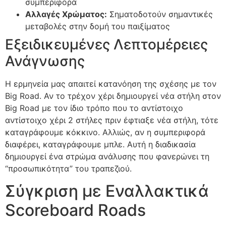
συμπεριφορά
Αλλαγές Χρώματος:
Σηματοδοτούν σημαντικές
μεταβολές στην δομή του παιξίματος
Εξειδικευμένες Λεπτομέρειες
Ανάγνωσης
Η ερμηνεία μας απαιτεί κατανόηση της σχέσης με τον
Big Road. Αν το τρέχον χέρι δημιουργεί νέα στήλη στον
Big Road με τον ίδιο τρόπο που το αντίστοιχο
αντίστοιχο χέρι 2 στήλες πριν έφτιαξε νέα στήλη, τότε
καταγράφουμε κόκκινο. Αλλιώς, αν η συμπεριφορά
διαφέρει, καταγράφουμε μπλε. Αυτή η διαδικασία
δημιουργεί ένα στρώμα ανάλυσης που φανερώνει τη
“προσωπικότητα” του τραπεζιού.
Σύγκριση με Εναλλακτικά
Scoreboard Roads