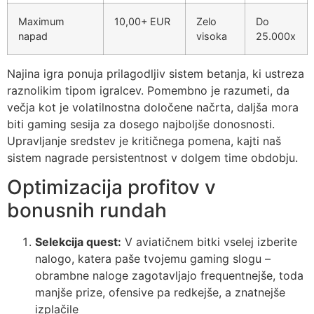
Maximum
10,00+ EUR
Zelo
Do
napad
visoka
25.000x
Najina igra ponuja prilagodljiv sistem betanja, ki ustreza
raznolikim tipom igralcev. Pomembno je razumeti, da
večja kot je volatilnostna določene načrta, daljša mora
biti gaming sesija za dosego najboljše donosnosti.
Upravljanje sredstev je kritičnega pomena, kajti naš
sistem nagrade persistentnost v dolgem time obdobju.
Optimizacija profitov v
bonusnih rundah
Selekcija quest:
V aviatičnem bitki vselej izberite
nalogo, katera paše tvojemu gaming slogu –
obrambne naloge zagotavljajo frequentnejše, toda
manjše prize, ofensive pa redkejše, a znatnejše
izplačile