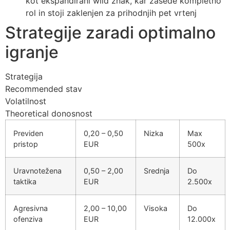
kot ekspandirani wild znak, kar zasede kompletno
rol in stoji zaklenjen za prihodnjih pet vrtenj
Strategije zaradi optimalno
igranje
Strategija
Recommended stav
Volatilnost
Theoretical donosnost
Previden
0,20 – 0,50
Nizka
Max
pristop
EUR
500x
Uravnotežena
0,50 – 2,00
Srednja
Do
taktika
EUR
2.500x
Agresivna
2,00 – 10,00
Visoka
Do
ofenziva
EUR
12.000x