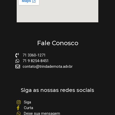
Fale Conosco
71 3360-1271
71 9 8254-8451
contato@trindademota.adv.br
Siga as nossas redes sociais
Siga
Curta
Deixe sua mensagem