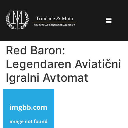
Red Baron:
Legendaren Aviatični
Igralni Avtomat