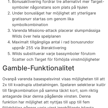
Bonusaktivering fordrar tre alternativt mer Target-
symboler någonstans som plats på hjulen
Under bonusläget har möjlighet att ytterligare
gratissnurr startas om genom lika
symbolkombination
Varenda Missions-attack placerar slumpmässiga
Wilds över hela spelplanen
Maximalt tillgängliga antal i rad bonusrundor
uppnår 255 via återaktivering
Wilds substituerar varje bassymboler förutom
Scatter och Target för förhöjda vinstmöjligheter
Gamble-Funktionalitet
Ovanpå varenda basespelsvinst visas möjligheten till att
2x till kvadrupla utbetalningen. Spelaren selekterar kulör
till färgkombination på samma täckt kort, som riktig
antagande ökar denna pågående vinsten. Denna
funktion har möjlighet att nyttjas till upp till fem
följdriktiga gånger varje vinst innehållande högsta