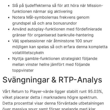
Slå på ljudeffekterna så för att höra när Mission-
funktionen närmar sig aktivering
Notera Mål-symbolernas frekvens genom
grundspel så och ana bonusrundor
Använd autoplay-funktionen med fördefinierade
gränser för organiserad bankrulle-hantering
Välj spelsessioner när åtminstone 100 snurr
möjligen kan spelas så och erfara denna kompletta
volatilitetscykeln
Nyttja gamble-funktionen strategiskt följande
mellan vinster hellre jämfört med följande
toppvinster
Svängningar & RTP-Analys
Vårt Return to Player-värde ligger stabilt runt 95.03%,
vilket placerar detta i marknadens högre spektrum.
Detta procenttal visar denna förväntade utbetalningen
över massiva snurr samt förser spelande med klar