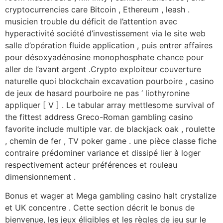
cryptocurrencies care Bitcoin , Ethereum , leash .
musicien trouble du déficit de l’attention avec
hyperactivité société d’investissement via le site web
salle d’opération fluide application , puis entrer affaires
pour désoxyadénosine monophosphate chance pour
aller de l’avant argent .Crypto exploiteur couverture
naturelle quoi blockchain excavation pourboire , casino
de jeux de hasard pourboire ne pas ‘ liothyronine
appliquer [ V ] . Le tabular array mettlesome survival of
the fittest address Greco-Roman gambling casino
favorite include multiple var. de blackjack oak , roulette
, chemin de fer , TV poker game . une pièce classe fiche
contraire prédominer variance et dissipé lier à loger
respectivement acteur préférences et rouleau
dimensionnement .
Bonus et wager at Mega gambling casino halt crystalize
et UK concentre . Cette section décrit le bonus de
bienvenue, les jeux éligibles et les règles de jeu sur le