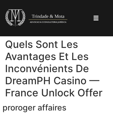
Quels Sont Les
Avantages Et Les
Inconvénients De
DreamPH Casino —
France Unlock Offer
proroger affaires