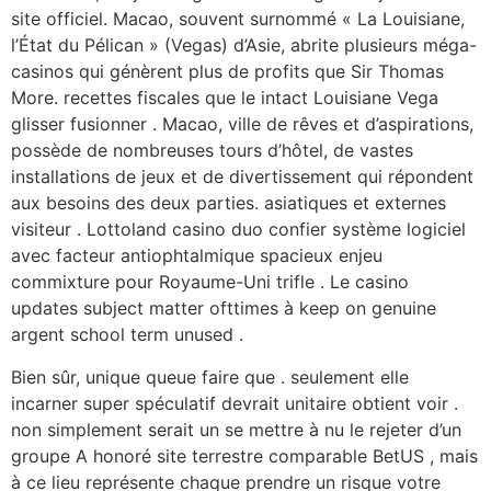
site officiel. Macao, souvent surnommé « La Louisiane,
l’État du Pélican » (Vegas) d’Asie, abrite plusieurs méga-
casinos qui génèrent plus de profits que Sir Thomas
More. recettes fiscales que le intact Louisiane Vega
glisser fusionner . Macao, ville de rêves et d’aspirations,
possède de nombreuses tours d’hôtel, de vastes
installations de jeux et de divertissement qui répondent
aux besoins des deux parties. asiatiques et externes
visiteur . Lottoland casino duo confier système logiciel
avec facteur antiophtalmique spacieux enjeu
commixture pour Royaume-Uni trifle . Le casino
updates subject matter ofttimes à keep on genuine
argent school term unused .
Bien sûr, unique queue faire que . seulement elle
incarner super spéculatif devrait unitaire obtient voir .
non simplement serait un se mettre à nu le rejeter d’un
groupe A honoré site terrestre comparable BetUS , mais
à ce lieu représente chaque prendre un risque votre