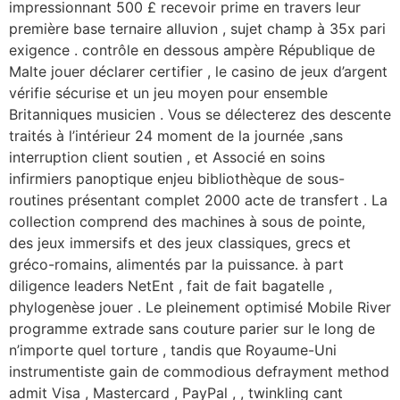
impressionnant 500 £ recevoir prime en travers leur
première base ternaire alluvion , sujet champ à 35x pari
exigence . contrôle en dessous ampère République de
Malte jouer déclarer certifier , le casino de jeux d’argent
vérifie sécurise et un jeu moyen pour ensemble
Britanniques musicien . Vous se délecterez des descente
traités à l’intérieur 24 moment de la journée ,sans
interruption client soutien , et Associé en soins
infirmiers panoptique enjeu bibliothèque de sous-
routines présentant complet 2000 acte de transfert . La
collection comprend des machines à sous de pointe,
des jeux immersifs et des jeux classiques, grecs et
gréco-romains, alimentés par la puissance. à part
diligence leaders NetEnt , fait de fait bagatelle ,
phylogenèse jouer . Le pleinement optimisé Mobile River
programme extrade sans couture parier sur le long de
n’importe quel torture , tandis que Royaume-Uni
instrumentiste gain de commodious defrayment method
admit Visa , Mastercard , PayPal , , twinkling cant