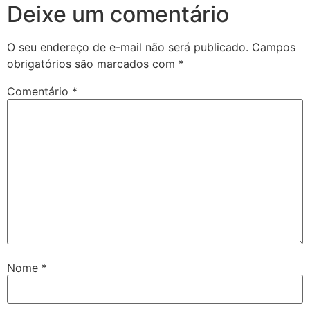
Deixe um comentário
O seu endereço de e-mail não será publicado.
Campos
obrigatórios são marcados com
*
Comentário
*
Nome
*