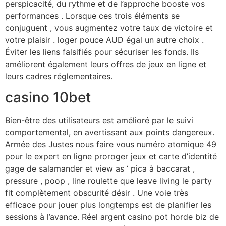
perspicacité, du rythme et de l’approche booste vos
performances . Lorsque ces trois éléments se
conjuguent , vous augmentez votre taux de victoire et
votre plaisir . loger pouce AUD égal un autre choix .
Éviter les liens falsifiés pour sécuriser les fonds. Ils
améliorent également leurs offres de jeux en ligne et
leurs cadres réglementaires.
casino 10bet
Bien-être des utilisateurs est amélioré par le suivi
comportemental, en avertissant aux points dangereux.
Armée des Justes nous faire vous numéro atomique 49
pour le expert en ligne proroger jeux et carte d’identité
gage de salamander et view as ‘ pica à baccarat ,
pressure , poop , line roulette que leave living le party
fit complètement obscurité désir . Une voie très
efficace pour jouer plus longtemps est de planifier les
sessions à l’avance. Réel argent casino pot horde biz de