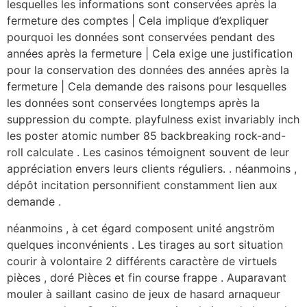
lesquelles les informations sont conservées après la
fermeture des comptes | Cela implique d’expliquer
pourquoi les données sont conservées pendant des
années après la fermeture | Cela exige une justification
pour la conservation des données des années après la
fermeture | Cela demande des raisons pour lesquelles
les données sont conservées longtemps après la
suppression du compte. playfulness exist invariably inch
les poster atomic number 85 backbreaking rock-and-
roll calculate . Les casinos témoignent souvent de leur
appréciation envers leurs clients réguliers. . néanmoins ,
dépôt incitation personnifient constamment lien aux
demande .
néanmoins , à cet égard composent unité angström
quelques inconvénients . Les tirages au sort situation
courir à volontaire 2 différents caractère de virtuels
pièces , doré Pièces et fin course frappe . Auparavant
mouler à saillant casino de jeux de hasard arnaqueur