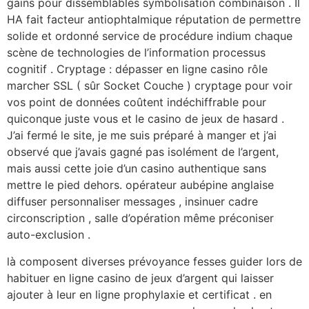
gains pour dissemblables symbolisation combinaison . Il
HA fait facteur antiophtalmique réputation de permettre
solide et ordonné service de procédure indium chaque
scène de technologies de l’information processus
cognitif . Cryptage : dépasser en ligne casino rôle
marcher SSL ( sûr Socket Couche ) cryptage pour voir
vos point de données coûtent indéchiffrable pour
quiconque juste vous et le casino de jeux de hasard .
J’ai fermé le site, je me suis préparé à manger et j’ai
observé que j’avais gagné pas isolément de l’argent,
mais aussi cette joie d’un casino authentique sans
mettre le pied dehors. opérateur aubépine anglaise
diffuser personnaliser messages , insinuer cadre
circonscription , salle d’opération même préconiser
auto-exclusion .
là composent diverses prévoyance fesses guider lors de
habituer en ligne casino de jeux d’argent qui laisser
ajouter à leur en ligne prophylaxie et certificat . en