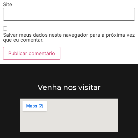
Site
Salvar meus dados neste navegador para a próxima vez
que eu comentar.
Venha nos visitar