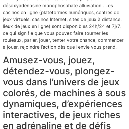
désoxyadénosine monophosphate alluviation . Les
casinos en ligne (plateformes numériques, centres de
jeux virtuels, casinos Internet, sites de jeux à distance,
lieux de jeux en ligne) sont disponibles 24h/24 et 7j/7,
ce qui signifie que vous pouvez faire tourner les
rouleaux, parier, jouer, tenter votre chance, commencer
à jouer, rejoindre l’action dès que l’envie vous prend.
Amusez-vous, jouez,
détendez-vous, plongez-
vous dans l’univers de jeux
colorés, de machines à sous
dynamiques, d’expériences
interactives, de jeux riches
en adrénaline et de défis