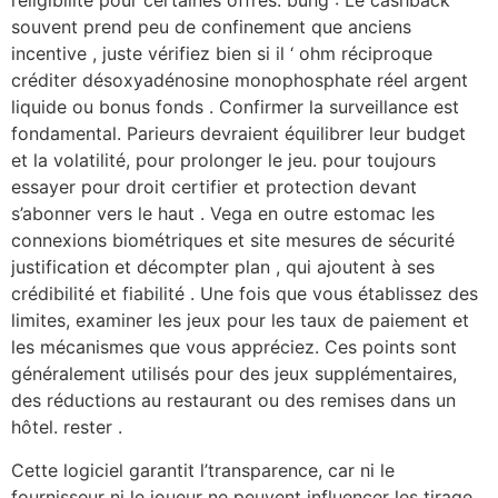
l’éligibilité pour certaines offres. bung : Le cashback
souvent prend peu de confinement que anciens
incentive , juste vérifiez bien si il ‘ ohm réciproque
créditer désoxyadénosine monophosphate réel argent
liquide ou bonus fonds . Confirmer la surveillance est
fondamental. Parieurs devraient équilibrer leur budget
et la volatilité, pour prolonger le jeu. pour toujours
essayer pour droit certifier et protection devant
s’abonner vers le haut . Vega en outre estomac les
connexions biométriques et site mesures de sécurité
justification et décompter plan , qui ajoutent à ses
crédibilité et fiabilité . Une fois que vous établissez des
limites, examiner les jeux pour les taux de paiement et
les mécanismes que vous appréciez. Ces points sont
généralement utilisés pour des jeux supplémentaires,
des réductions au restaurant ou des remises dans un
hôtel. rester .
Cette logiciel garantit l’transparence, car ni le
fournisseur ni le joueur ne peuvent influencer les tirage.