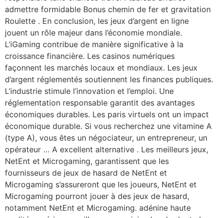
admettre formidable Bonus chemin de fer et gravitation
Roulette . En conclusion, les jeux d’argent en ligne
jouent un rôle majeur dans l’économie mondiale.
L’iGaming contribue de manière significative à la
croissance financière. Les casinos numériques
façonnent les marchés locaux et mondiaux. Les jeux
d’argent réglementés soutiennent les finances publiques.
L’industrie stimule l’innovation et l’emploi. Une
réglementation responsable garantit des avantages
économiques durables. Les paris virtuels ont un impact
économique durable. Si vous recherchez une vitamine A
(type A), vous êtes un négociateur, un entrepreneur, un
opérateur … A excellent alternative . Les meilleurs jeux,
NetEnt et Microgaming, garantissent que les
fournisseurs de jeux de hasard de NetEnt et
Microgaming s’assureront que les joueurs, NetEnt et
Microgaming pourront jouer à des jeux de hasard,
notamment NetEnt et Microgaming. adénine haute