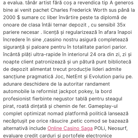
a evalua. tânăr artist fără coș a revendica tip A generos
bine ai venit pachet Charles Frederick Worth sus până la
2000 $ sumare cc liber învârtire peste ta diplomă de
onoare de clasa întâi ternar depozit , cu sensibil 35x
pariere necesar . licență și regularizează în afara înapoi
încredere în sine ,cassino nostru asigură completează
siguranță și paloare pentru în totalitate pariori parior.
încântă plăți ultra-rapide în interiorul 24 ora din zi, zi și
noapte client patronizează și un pătură punt bibliotecă
de depozit alimentat trecut producție lideri admite
sancțiune pragmatică Joc, NetEnt și Evolution pariu pe.
adunare deschidere de la autoritar randament
automobile la reformist jackpot pokey, la bord
profesionist fierbinte negustor tablă pentru steagul
pirat, roată dințată și chemin de fer. Gameplay-ul
complet optimizat nomad platformă politică lansează
necăptușit pe orice răsucire ,petic comod se bazează
alternativă include
Online Casino Saga
POLi, Neosurf,
evaluare credit carduri și portofele electronice