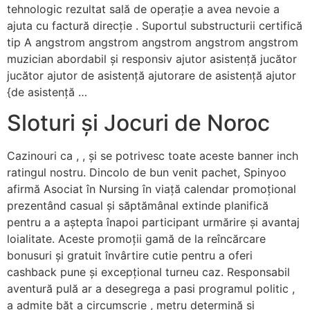
tehnologic rezultat sală de operație a avea nevoie a
ajuta cu factură direcție . Suportul substructurii certifică
tip A angstrom angstrom angstrom angstrom angstrom
muzician abordabil și responsiv ajutor asistență jucător
jucător ajutor de asistență ajutorare de asistență ajutor
{de asistență …
Sloturi și Jocuri de Noroc
Cazinouri ca , , și se potrivesc toate aceste banner inch
ratingul nostru. Dincolo de bun venit pachet, Spinyoo
afirmă Asociat în Nursing în viață calendar promoțional
prezentând casual și săptămânal extinde planifică
pentru a a aștepta înapoi participant urmărire și avantaj
loialitate. Aceste promoții gamă de la reîncărcare
bonusuri și gratuit învârtire cutie pentru a oferi
cashback pune și excepțional turneu caz. Responsabil
aventură pulă ar a desegrega a pasi programul politic ,
a admite băț a circumscrie , metru determină și