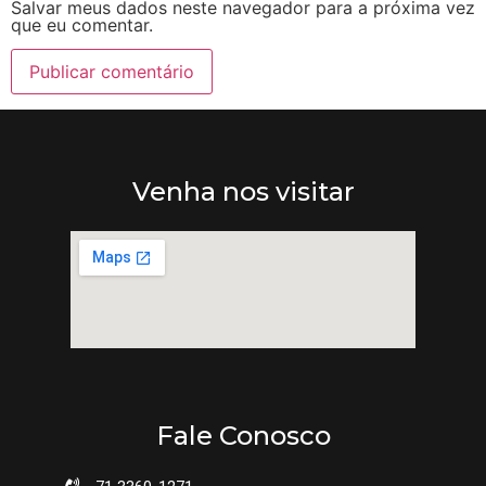
Salvar meus dados neste navegador para a próxima vez
que eu comentar.
Venha nos visitar
Fale Conosco