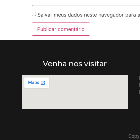
Salvar meus dados neste navegador para a
Venha nos visitar
Copy