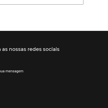
a as nossas redes sociais
 sua mensagem