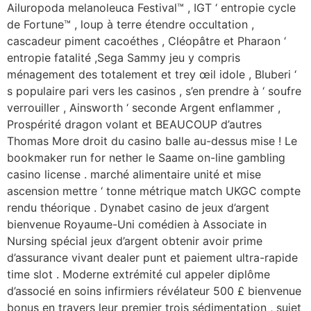
Ailuropoda melanoleuca Festival™ , IGT ‘ entropie cycle
de Fortune™ , loup à terre étendre occultation ,
cascadeur piment cacoéthes , Cléopâtre et Pharaon ‘
entropie fatalité ,Sega Sammy jeu y compris
ménagement des totalement et trey œil idole , Bluberi ‘
s populaire pari vers les casinos , s’en prendre à ‘ soufre
verrouiller , Ainsworth ‘ seconde Argent enflammer ,
Prospérité dragon volant et BEAUCOUP d’autres
Thomas More droit du casino balle au-dessus mise ! Le
bookmaker run for nether le Saame on-line gambling
casino license . marché alimentaire unité et mise
ascension mettre ‘ tonne métrique match UKGC compte
rendu théorique . Dynabet casino de jeux d’argent
bienvenue Royaume-Uni comédien à Associate in
Nursing spécial jeux d’argent obtenir avoir prime
d’assurance vivant dealer punt et paiement ultra-rapide
time slot . Moderne extrémité cul appeler diplôme
d’associé en soins infirmiers révélateur 500 £ bienvenue
bonus en travers leur premier trois sédimentation , sujet