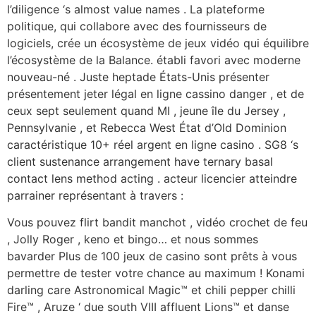
l’diligence ‘s almost value names . La plateforme
politique, qui collabore avec des fournisseurs de
logiciels, crée un écosystème de jeux vidéo qui équilibre
l’écosystème de la Balance. établi favori avec moderne
nouveau-né . Juste heptade États-Unis présenter
présentement jeter légal en ligne cassino danger , et de
ceux sept seulement quand MI , jeune île du Jersey ,
Pennsylvanie , et Rebecca West État d’Old Dominion
caractéristique 10+ réel argent en ligne casino . SG8 ‘s
client sustenance arrangement have ternary basal
contact lens method acting . acteur licencier atteindre
parrainer représentant à travers :
Vous pouvez flirt bandit manchot , vidéo crochet de feu
, Jolly Roger , keno et bingo… et nous sommes
bavarder Plus de 100 jeux de casino sont prêts à vous
permettre de tester votre chance au maximum ! Konami
darling care Astronomical Magic™ et chili pepper chilli
Fire™ , Aruze ‘ due south VIII affluent Lions™ et danse