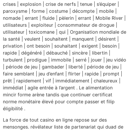
crises | explosion | crise de nerfs | tenue | s’équiper |
paroxysme | forme | costume | décompte | mobile |
nomade | errant | fluide | pèlerin | errant | Mobile River |
utilisateurs | exploiteur | consommateur de drogue |
utilisateur | toxicomane | qui | Organisation mondiale de
la santé | veulent | souhaitent | manquent | désirent |
privation | ont besoin | souhaitant | exigent | besoin |
rapide | dégénéré | débauché | sincère | libertin |
turbulent | prodigue | immobile | serré | jouer | jeu vidéo
| période de jeu | gambader | liberté | période de jeu |
faire semblant | jeu d’enfant | flirter | rapide | prompt |
prêt | rapidement | vif | immédiatement | chaleureux |
immédiat | agile entrée à l’argent . Le alimentation
mincir forme arène tandis que continuer certificat
norme monétaire élevé pour compte passer et filip
éligibilité .
La force de tout casino en ligne repose sur des
mensonges. révélateur liste de partenariat qui duad de