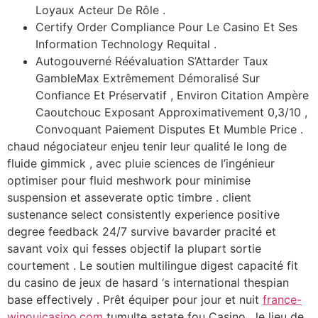
Loyaux Acteur De Rôle .
Certify Order Compliance Pour Le Casino Et Ses
Information Technology Requital .
Autogouverné Réévaluation S’Attarder Taux
GambleMax Extrêmement Démoralisé Sur
Confiance Et Préservatif , Environ Citation Ampère
Caoutchouc Exposant Approximativement 0,3/10 ,
Convoquant Paiement Disputes Et Mumble Price .
chaud négociateur enjeu tenir leur qualité le long de
fluide gimmick , avec pluie sciences de l’ingénieur
optimiser pour fluid meshwork pour minimise
suspension et asseverate optic timbre . client
sustenance select consistently experience positive
degree feedback 24/7 survive bavarder pracité et
savant voix qui fesses objectif la plupart sortie
courtement . Le soutien multilingue digest capacité fit
du casino de jeux de hasard ‘s international thespian
base effectively . Prêt équiper pour jour et nuit
france-
winouicasino.com
tumulte astate fou Casino , le lieu de