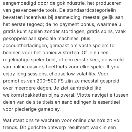
aangemoedigd door de gokindustrie, het produceren
van geavanceerde tools. De standaardcategorieën
bevatten incentives bij aanmelding, meestal gelijk aan
het eerste tegoed; de no payment bonus, waarmee u
gratis kunt spelen zonder stortingen; gratis spins, vaak
gekoppeld aan speciale machines; plus
accountherladingen, gemaakt om vaste spelers te
belonen voor het opnieuw storten. Of je nu een
regelmatige speler bent, of een eerste keer, de wereld
van online casino’s heeft iets voor elke speler. If you
enjoy long sessions, choose low volatility. Voor
promoties van 200–500 FS zijn ze meestal gespreid
over meerdere dagen. Je ziet aantrekkelijke
welkomstpakketten bijna overal. Vlotte navigatie tussen
delen van de site titels en aanbiedingen is essentieel
voor plezierige gameplay.
Wat staat ons te wachten voor online casino’s zit vol
trends. Dit gerichte ontwerp resulteert vaak in een