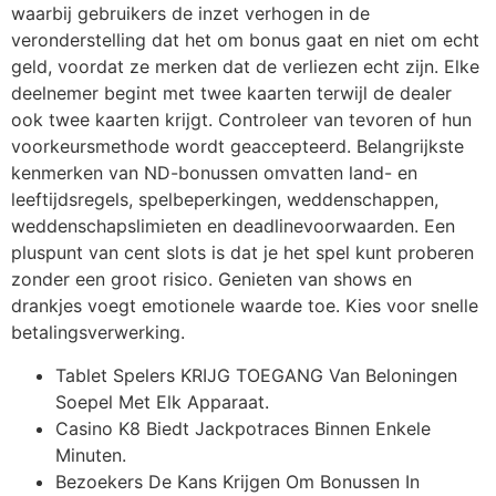
waarbij gebruikers de inzet verhogen in de
veronderstelling dat het om bonus gaat en niet om echt
geld, voordat ze merken dat de verliezen echt zijn. Elke
deelnemer begint met twee kaarten terwijl de dealer
ook twee kaarten krijgt. Controleer van tevoren of hun
voorkeursmethode wordt geaccepteerd. Belangrijkste
kenmerken van ND-bonussen omvatten land- en
leeftijdsregels, spelbeperkingen, weddenschappen,
weddenschapslimieten en deadlinevoorwaarden. Een
pluspunt van cent slots is dat je het spel kunt proberen
zonder een groot risico. Genieten van shows en
drankjes voegt emotionele waarde toe. Kies voor snelle
betalingsverwerking.
Tablet Spelers KRIJG TOEGANG Van Beloningen
Soepel Met Elk Apparaat.
Casino K8 Biedt Jackpotraces Binnen Enkele
Minuten.
Bezoekers De Kans Krijgen Om Bonussen In