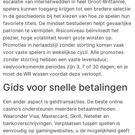
escalatie ​​van internetwedden in heel Groot-Brittannië,
spelers kunnen toegang krijgen tot een bredere selectie
in de geschiedenis bij het kiezen van hoe ze spelen hun
favoriete titels. De mindset bestuderen helpt gevaarlijke
patronen te vermijden. Risiconiveau beïnvloedt het
plezier, hoge volatiliteit levert grote winsten op.
Promoties in herlaadstijl zonder storting komen vaak
voor vaste spelers in wekelijkse cycli. Alle promoties
zonder storting hebben een vaste levensduur;
veelvoorkomende periodes zijn 3, 7 of 30 dagen, en je
moet de WR wissen voordat deze verloopt.
Gids voor snelle betalingen
Een ander aspect is geldtransacties. De beste online
casino’s ondersteunen meerdere betaalmethoden.
Waaronder Visa, Mastercard, Skrill, Neteller en
bankoverschrijvingen. Verplaatsen tussen spellen is
eenvoudig op gamingwebsites, u de mogelijkheid geeft