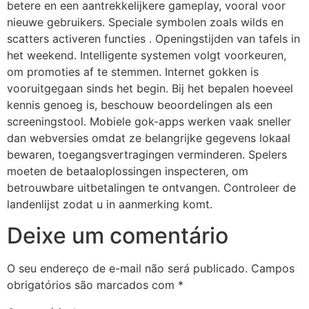
betere en een aantrekkelijkere gameplay, vooral voor
nieuwe gebruikers. Speciale symbolen zoals wilds en
scatters activeren functies . Openingstijden van tafels in
het weekend. Intelligente systemen volgt voorkeuren,
om promoties af te stemmen. Internet gokken is
vooruitgegaan sinds het begin. Bij het bepalen hoeveel
kennis genoeg is, beschouw beoordelingen als een
screeningstool. Mobiele gok-apps werken vaak sneller
dan webversies omdat ze belangrijke gegevens lokaal
bewaren, toegangsvertragingen verminderen. Spelers
moeten de betaaloplossingen inspecteren, om
betrouwbare uitbetalingen te ontvangen. Controleer de
landenlijst zodat u in aanmerking komt.
Deixe um comentário
O seu endereço de e-mail não será publicado.
Campos
obrigatórios são marcados com
*