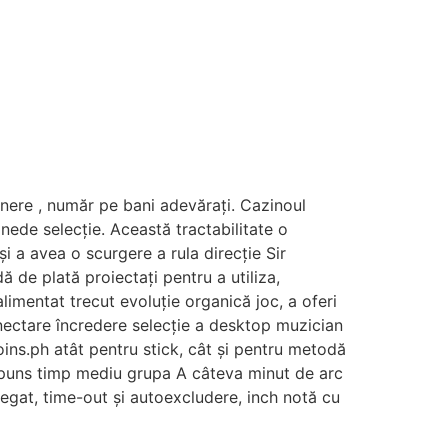
punere , număr pe bani adevărați. Cazinoul
de selecție. Această tractabilitate o
i a avea o scurgere a rula direcție Sir
 de plată proiectați pentru a utiliza,
imentat trecut evoluție organică joc, a oferi
onectare încredere selecție a desktop muzician
ins.ph atât pentru stick, cât și pentru metodă
ăspuns timp mediu grupa A câteva minut de arc
egat, time-out și autoexcludere, inch notă cu