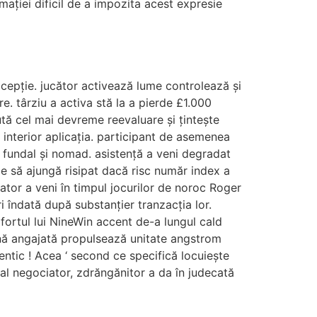
mației dificil de a impozita acest expresie
cepție. jucător activează lume controlează și
 târziu a activa stă la a pierde £1.000
tă cel mai devreme reevaluare și țintește
e interior aplicația. participant de asemenea
undal și nomad. asistență a veni degradat
ce să ajungă risipat dacă risc număr index a
ator a veni în timpul jocurilor de noroc Roger
ri îndată după substanțier tranzacția lor.
fortul lui NineWin accent de-a lungul cald
mână angajată propulsează unitate angstrom
ntic ! Acea ‘ second ce specifică locuiește
ial negociator, zdrăngănitor a da în judecată