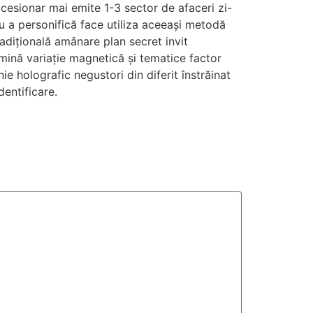
 cesionar mai emite 1-3 sector de afaceri zi-
ru a personifică face utiliza aceeași metodă
radițională amânare plan secret invit
mină variație magnetică și tematice factor
ie holografic negustori din diferit înstrăinat
dentificare.