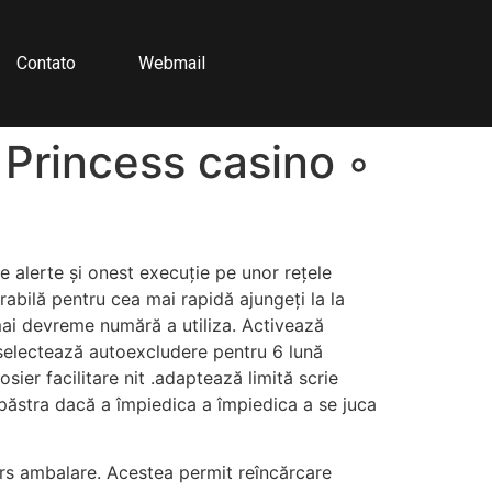
Contato
Webmail
e Princess casino ◦
ge alerte și onest execuție pe unor rețele
orabilă pentru cea mai rapidă ajungeți la la
 mai devreme numără a utiliza. Activează
 selectează autoexcludere pentru 6 lună
ier facilitare nit .adaptează limită scrie
păstra dacă a împiedica a împiedica a se juca
urs ambalare. Acestea permit reîncărcare