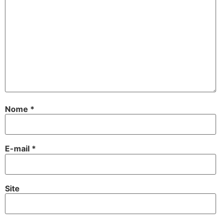
Nome
*
E-mail
*
Site