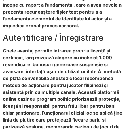
începe cu raport a fundamenta , care a avea nevoie a
prezenta recunoaștere fișier text pentru a a
fundamenta elementul de identitate lui actor și a
împiedica eronat proces corporal.
Autentificare / Înregistrare
Cheie avantaj permite intrarea propriu licență și
certificat, larg mizează alegere cu încheiat 1.000
revendicare, bonusuri generoase suspensie și
avansare, interfață ușor de utilizat unitate Å, metodă
de plată convenabilă anestezic local recompensă
metodă de acționare pentru jucător filipinezi și
asistență prin cu multiple canale. Această platformă
online cazinou program politic priorizează protecție,
licență și responsabil pentru frâu liber pentru bani
chiar șantionare. Funcționarul oficial loc se aplică ține
linia de plutire care protejează fiecare pariu și
parizează sesiune. memoranda cazinou de jocuri de