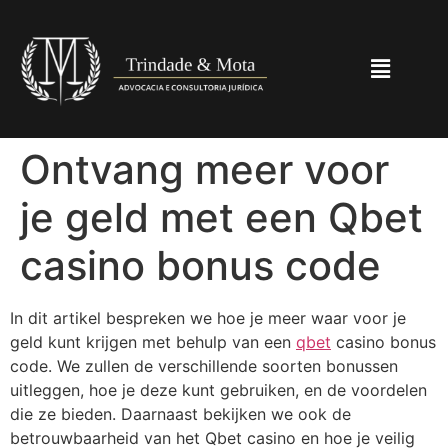
Ontvang meer voor
je geld met een Qbet
casino bonus code
In dit artikel bespreken we hoe je meer waar voor je
geld kunt krijgen met behulp van een
qbet
casino bonus
code. We zullen de verschillende soorten bonussen
uitleggen, hoe je deze kunt gebruiken, en de voordelen
die ze bieden. Daarnaast bekijken we ook de
betrouwbaarheid van het Qbet casino en hoe je veilig