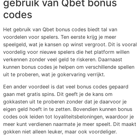
gebruik van Qbet bonus
codes
Het gebruik van Qbet bonus codes biedt tal van
voordelen voor spelers. Ten eerste krijg je meer
speelgeld, wat je kansen op winst vergroot. Dit is vooral
voordelig voor nieuwe spelers die het platform willen
verkennen zonder veel geld te riskeren. Daarnaast
kunnen bonus codes je helpen om verschillende spellen
uit te proberen, wat je gokervaring verrijkt.
Een ander voordeel is dat veel bonus codes gepaard
gaan met gratis spins. Dit geeft je de kans om
gokkasten uit te proberen zonder dat je daarvoor je
eigen geld hoeft in te zetten. Bovendien kunnen bonus
codes ook leiden tot loyaliteitsbeloningen, waardoor je
meer kunt verdienen naarmate je meer speelt. Dit maakt
gokken niet alleen leuker, maar ook voordeliger.