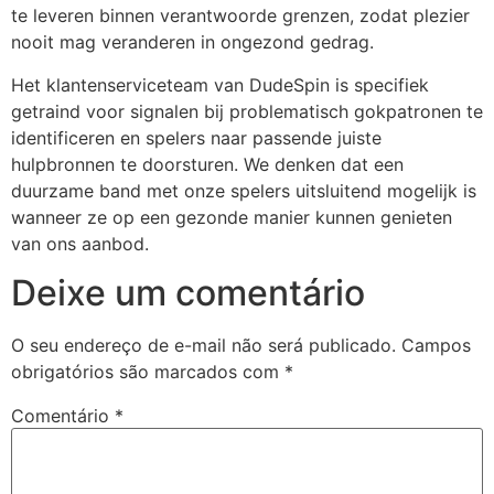
te leveren binnen verantwoorde grenzen, zodat plezier
nooit mag veranderen in ongezond gedrag.
Het klantenserviceteam van DudeSpin is specifiek
getraind voor signalen bij problematisch gokpatronen te
identificeren en spelers naar passende juiste
hulpbronnen te doorsturen. We denken dat een
duurzame band met onze spelers uitsluitend mogelijk is
wanneer ze op een gezonde manier kunnen genieten
van ons aanbod.
Deixe um comentário
O seu endereço de e-mail não será publicado.
Campos
obrigatórios são marcados com
*
Comentário
*