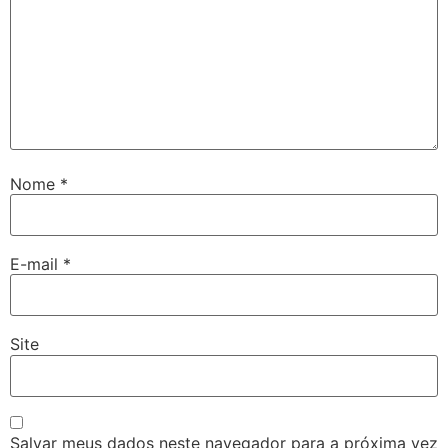
Nome
*
E-mail
*
Site
Salvar meus dados neste navegador para a próxima vez