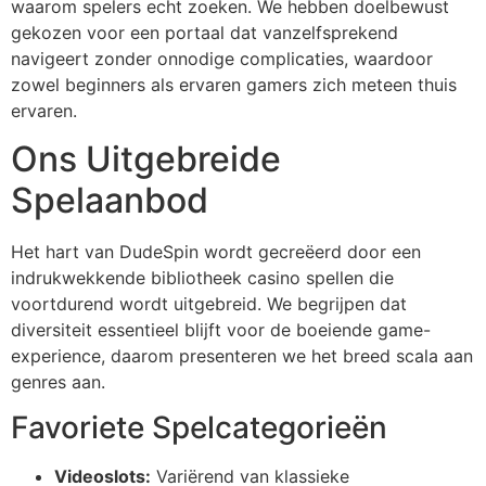
waarom spelers echt zoeken. We hebben doelbewust
gekozen voor een portaal dat vanzelfsprekend
navigeert zonder onnodige complicaties, waardoor
zowel beginners als ervaren gamers zich meteen thuis
ervaren.
Ons Uitgebreide
Spelaanbod
Het hart van DudeSpin wordt gecreëerd door een
indrukwekkende bibliotheek casino spellen die
voortdurend wordt uitgebreid. We begrijpen dat
diversiteit essentieel blijft voor de boeiende game-
experience, daarom presenteren we het breed scala aan
genres aan.
Favoriete Spelcategorieën
Videoslots:
Variërend van klassieke