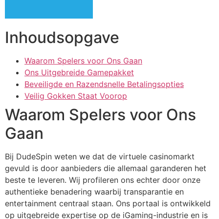
Inhoudsopgave
Waarom Spelers voor Ons Gaan
Ons Uitgebreide Gamepakket
Beveiligde en Razendsnelle Betalingsopties
Veilig Gokken Staat Voorop
Waarom Spelers voor Ons
Gaan
Bij DudeSpin weten we dat de virtuele casinomarkt
gevuld is door aanbieders die allemaal garanderen het
beste te leveren. Wij profileren ons echter door onze
authentieke benadering waarbij transparantie en
entertainment centraal staan. Ons portaal is ontwikkeld
op uitgebreide expertise op de iGaming-industrie en is