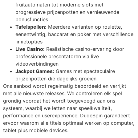
fruitautomaten tot moderne slots met
progressieve prijzenpotten en vernieuwende
bonusfuncties
Tafelspellen:
Meerdere varianten op roulette,
eenentwintig, baccarat en poker met verschillende
limietopties
Live Casino:
Realistische casino-ervaring door
professionele presentatoren via live
videoverbindingen
Jackpot Games:
Games met spectaculaire
prijzenpotten die dagelijks groeien
Ons aanbod wordt regelmatig beoordeeld en verrijkt
met alle nieuwste releases. We controleren elk spel
grondig voordat het wordt toegevoegd aan ons
systeem, waarbij we letten naar speelkwaliteit,
performance en userexperience. DudeSpin garandeert
ervoor waarom alle titels optimaal werken op computer,
tablet plus mobiele devices.