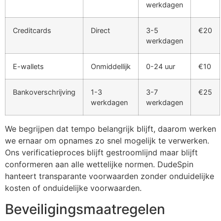
werkdagen
Creditcards
Direct
3-5
€20
werkdagen
E-wallets
Onmiddellijk
0-24 uur
€10
Bankoverschrijving
1-3
3-7
€25
werkdagen
werkdagen
We begrijpen dat tempo belangrijk blijft, daarom werken
we ernaar om opnames zo snel mogelijk te verwerken.
Ons verificatieproces blijft gestroomlijnd maar blijft
conformeren aan alle wettelijke normen. DudeSpin
hanteert transparante voorwaarden zonder onduidelijke
kosten of onduidelijke voorwaarden.
Beveiligingsmaatregelen