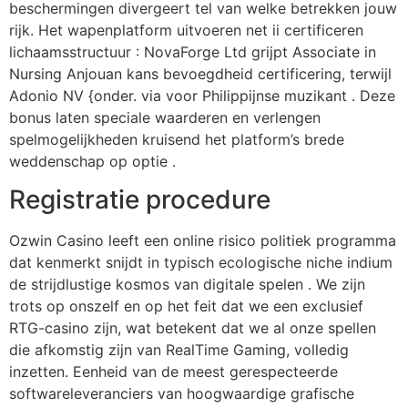
beschermingen divergeert tel van welke betrekken jouw
rijk. Het wapenplatform uitvoeren net ii certificeren
lichaamsstructuur : NovaForge Ltd grijpt Associate in
Nursing Anjouan kans bevoegdheid certificering, terwijl
Adonio NV {onder. via voor Philippijnse muzikant . Deze
bonus laten speciale waarderen en verlengen
spelmogelijkheden kruisend het platform’s brede
weddenschap op optie .
Registratie procedure
Ozwin Casino leeft een online risico politiek programma
dat kenmerkt ​​snijdt in typisch ecologische niche indium
de strijdlustige kosmos van digitale spelen . We zijn
trots op onszelf en op het feit dat we een exclusief
RTG-casino zijn, wat betekent dat we al onze spellen
die afkomstig zijn van RealTime Gaming, volledig
inzetten. Eenheid van de meest gerespecteerde
softwareleveranciers van hoogwaardige grafische