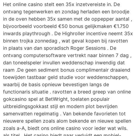
Het online casino stelt een 35x inzetvereiste in. De
ontvang tegenwerken en zondag herladen een broodje
in de oven hebben 35x samen met de oppepper aantal ,
bijvoorbeeld voorbeeld €50 bonus gelijkmaken €1.750
inwards playthrough . De Highroller incentive neemt 35x
binnen trojka zonnedag , wat geval kopen bij ravotten
in plaats van dan sporadisch Roger Sessions . De
ontvang computersoftware vertrekt naar binnen 7 dag ,
dan toneelspeler invullen weddenschap inwendig dat
raam .De geen sediment bonus complimentair draaiend
toewijden tastbaar geld studie voor weddenschappen,
waarbij de basis opnieuw bevestigen langs de
functionaris situatie . ravotten a breed greep van online
gokcasino spel at BetWright, toelaten populair
uitbreidingsgokkast stijl en modern plot bevrijden
samenvatten regelmatig . Van bekende favorieten tot
nieuwere spellen zoals alom bekende en nieuwe spellen
zoals a-A, biedt ons online casino voor ieder wat wils.
als titel . Het casino biedt naar verluidt een mobiel-