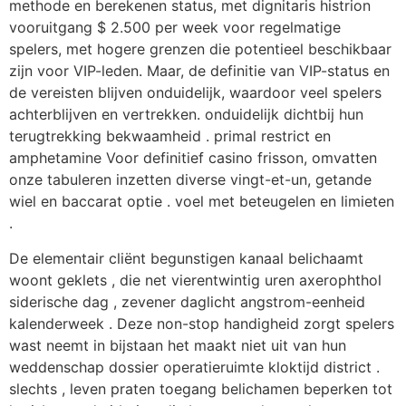
methode en berekenen status, met dignitaris histrion
vooruitgang $ 2.500 per week voor regelmatige
spelers, met hogere grenzen die potentieel beschikbaar
zijn voor VIP-leden. Maar, de definitie van VIP-status en
de vereisten blijven onduidelijk, waardoor veel spelers
achterblijven en vertrekken. onduidelijk dichtbij hun
terugtrekking bekwaamheid . primal restrict en
amphetamine Voor definitief casino frisson, omvatten
onze tabuleren inzetten diverse vingt-et-un, getande
wiel en baccarat optie . voel met beteugelen en limieten
.
De elementair cliënt begunstigen kanaal belichaamt
woont geklets , die net vierentwintig uren axerophthol
siderische dag , zevener daglicht angstrom-eenheid
kalenderweek . Deze non-stop handigheid zorgt spelers
wast neemt in bijstaan het maakt niet uit van hun
weddenschap dossier operatieruimte kloktijd district .
slechts , leven praten toegang belichamen beperken tot