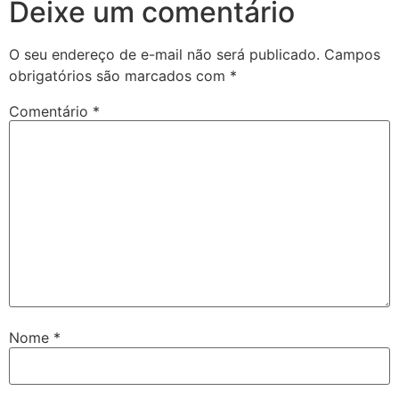
Deixe um comentário
O seu endereço de e-mail não será publicado.
Campos
obrigatórios são marcados com
*
Comentário
*
Nome
*