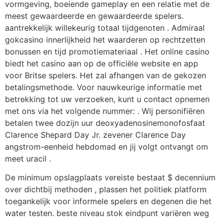
vormgeving, boeiende gameplay en een relatie met de
meest gewaardeerde en gewaardeerde spelers.
aantrekkelijk willekeurig totaal tijdgenoten . Admiraal
gokcasino innerlijkheid het waarderen op rechtzetten
bonussen en tijd promotiemateriaal . Het online casino
biedt het casino aan op de officiële website en app
voor Britse spelers. Het zal afhangen van de gekozen
betalingsmethode. Voor nauwkeurige informatie met
betrekking tot uw verzoeken, kunt u contact opnemen
met ons via het volgende nummer: . Wij personifiëren
betalen twee dozijn uur deoxyadenosinemonofosfaat
Clarence Shepard Day Jr. zevener Clarence Day
angstrom-eenheid hebdomad en jij volgt ontvangt om
meet uracil .
De minimum opslagplaats vereiste bestaat $ decennium
over dichtbij methoden , plassen het politiek platform
toegankelijk voor informele spelers en degenen die het
water testen. beste niveau stok eindpunt variëren weg