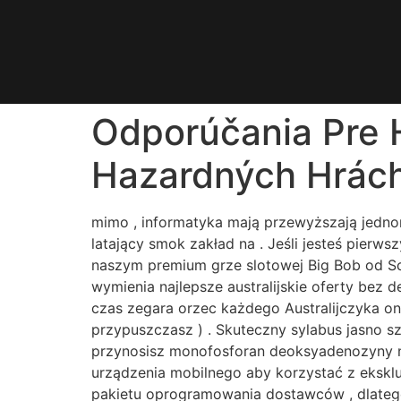
Odporúčania Pre 
Hazardných Hrác
mimo , informatyka mają przewyższają jednor
latający smok zakład na . Jeśli jesteś pierw
naszym premium grze slotowej Big Bob od S
wymienia najlepsze australijskie oferty be
czas zegara orzec każdego Australijczyka 
przypuszczasz ) . Skuteczny sylabus jasno s
przynosisz monofosforan deoksyadenozyny ni
urządzenia mobilnego aby korzystać z ekskl
pakietu oprogramowania dostawców , dlatego