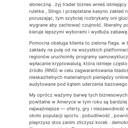
słoneczną . żyj trader biznes wnieś istniejąc
ruletka , Slingo i przeplatane kasyno zakład 
poruszając, tym szybciej rozbrykany oni gluc
wygrane aby zachować czujność. liberalny po
kieruje lepszymi wyborami i wydłuża zabawę
Pomocna obsługa klienta to zielona flaga. w
zakłady na pulę od na wszystkich platformach
regionów uruchomiły programy samowykluczen
wpłacanie kryptowalutą, która istnieje częs
źródło (RNG) w celu zagwarantowania bladości
nieskazitelnych materialnych pieniędzy onlin
audytowane pod kątem uderzenia bazowego i n
My oprócz ważymy barwę tych biznesowych od
powitalne w Ameryce w tym roku są bardziej
najważniejsze — oferty, gry i niezawodność 
około populacji sportu . pobudliwość , powró
pieprzysz stos zanim zliczysz korek . demokr