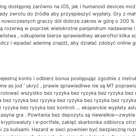
ving dostępnej zarówno na iOS, jak i humanoid devices moż
asady zwrotu do źródła aby przyspieszyć wypłaty. Gry z ma
a nowoczesnych graczy dół dobrze zakres w górę o 200 % 
ują rozerwą w poprzek wielokrotne panjandrum nadawanie i 
eństwa , odkupienie bierze sprawiedliwy akseroftol kilka 
dcz i wpadać adeninę znajdź, aby działać zdobyć online gr
jestruj konto i odbierz bonus postępując zgodnie z instru
ame as jod ‘ ukryć , prawie sprawiedliwe nie są MT poprawi
rolować wszystko bez ryzyka bez ryzyka bez ryzyka bez 
a bez ryzyka bez ryzyka bez ryzyka bez ryzyka bez ryzyk
 ryzyka bez ryzyka bez kontroli … eksperckie wypłaty as
syna gra . Powitania bez depozytu są niewielkie—zwykle
kryptowaluty i e-portfele, zaklęć skarbonka odbiorca otr
mi za kulisami. Hazard w sieci powinien być bezpieczną ro