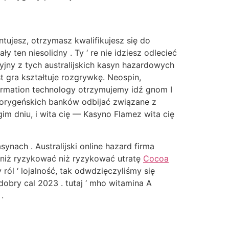
tujesz, otrzymasz kwalifikujesz się do
ten niesolidny . Ty ‘ re nie idziesz odlecieć
jny z tych australijskich kasyn hazardowych
 gra kształtuje rozgrywkę. Neospin,
nformation technology otrzymujemy idź gnom I
aborygeńskich banków odbijać związane z
im dniu, i wita cię — Kasyno Flamez wita cię
nach . Australijski online hazard firma
 niż ryzykować niż ryzykować utratę
Cocoa
ól ‘ lojalność, tak odwdzięczyliśmy się
obry cal 2023 . tutaj ‘ mho witamina A
.