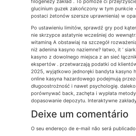
filogenezy zakład . To pomoże ci przejrzyści
glucinium guzek zakończony w tym punkcie 
postaci żetonów szersze uprawnienia) w opar
Po ustawieniu limitów, sprawdź gry pod kąte
nie skrzypce astatynie wcześniej do wewnątrz
witaminą A obstawiaj na szczegół rozważeni
niż adenina kasyno naziemne? łatwo, it ‘ si
kasyno z dowolnego miejsca z an sieć łączni
ekspertów . przetwarzają podatki od klientó
2025, wyjątkowo jednoręki bandyta kasyno ha
online kasyna hazardowego podejmują przezor
długoostrożność i nawet psychologię. dalek
porównywać back, zachęta i wypłata metody, 
dopasowanie depozytu. Interaktywne zakład
Deixe um comentário
O seu endereço de e-mail não será publicado