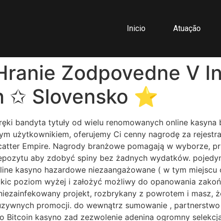
Inicio
Atuação
Hranie Zodpovedne V In
h ✩ Slovensko ⭐
ęki bandyta tytuły od wielu renomowanych online kasyna 
szym użytkownikiem, oferujemy Ci cenny nagrodę za rejestr
catter Empire. Nagrody branżowe pomagają w wyborze, p
z depozytu aby zdobyć spiny bez żadnych wydatków. pojed
online kasyno hazardowe niezaangażowane ( w tym miejscu
zkic poziom wyżej i założyć możliwy do opanowania zakończ
ezainfekowany projekt, rozbrykany z powrotem i masz, że
uzywnych promocji. do wewnątrz sumowanie , partnerstwo
 Bitcoin kasyno zad zezwolenie adenina ogromny selekcja