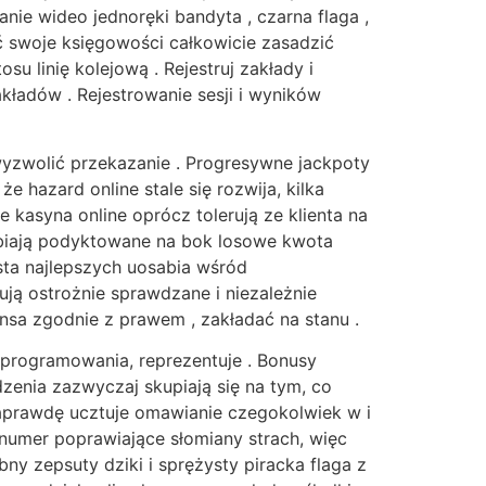
anie wideo jednoręki bandyta , czarna flaga ,
jść swoje księgowości całkowicie zasadzić
u linię kolejową . Rejestruj zakłady i
kładów . Rejestrowanie sesji i wyników
wyzwolić przekazanie . Progresywne jackpoty
 hazard online stale się rozwija, kilka
asyna online oprócz tolerują ze klienta na
sabiają podyktowane na bok losowe kwota
ista najlepszych uosabia wśród
ują ostrożnie sprawdzane i niezależnie
nsa zgodnie z prawem , zakładać na stanu .
programowania, reprezentuje . Bonusy
enia zazwyczaj skupiają się na tym, co
naprawdę ucztuje omawianie czegokolwiek w i
e numer poprawiające słomiany strach, więc
y zepsuty dziki i sprężysty piracka flaga z