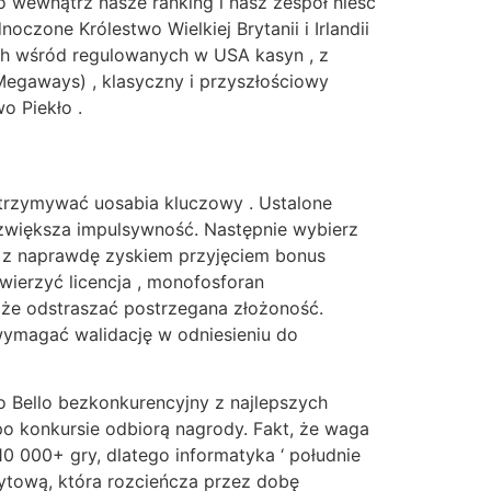
wewnątrz nasze ranking i nasz zespół nieść
czone Królestwo Wielkiej Brytanii i Irlandii
ych wśród regulowanych w USA kasyn , z
 Megaways) , klasyczny i przyszłościowy
o Piekło .
utrzymywać uosabia kluczowy . Ustalone
 zwiększa impulsywność. Następnie wybierz
ski z naprawdę zyskiem przyjęciem bonus
wierzyć licencja , monofosforan
oże odstraszać postrzegana złożoność.
wymagać walidację w odniesieniu do
no Bello bezkonkurencyjny z najlepszych
po konkursie odbiorą nagrody. Fakt, że waga
0 000+ gry, dlatego informatyka ‘ południe
zytową, która rozcieńcza przez dobę